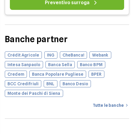
Preventivo surroga
Banche partner
Crédit Agricole
ING
CheBanca!
Webank
Intesa Sanpaolo
Banca Sella
Banco BPM
Credem
Banca Popolare Pugliese
BPER
BCC Credifriuli
BNL
Banco Desio
Monte dei Paschi di Siena
Tutte le banche