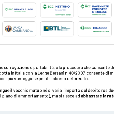
e surrogazione o portabilità, è la procedura che consente d
tta in Italia con la Legge Bersani n. 40/2007, consente di m
oni più vantaggiose per il rimborso del credito.
tingue il vecchio mutuo né si varia l'importo del debito resi
dal piano di ammortamento), ma si riesce ad
abbassare la rat