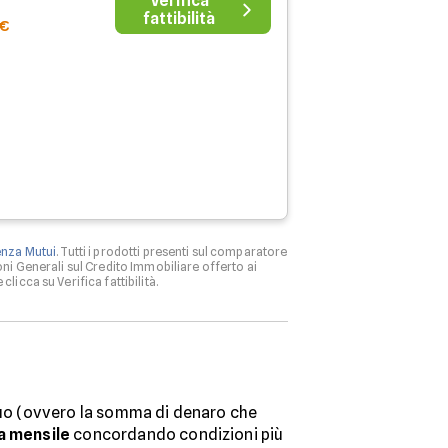
Verifica
fattibilità
7€
enza Mutui
. Tutti i prodotti presenti sul comparatore
ni Generali sul Credito Immobiliare offerto ai
clicca su Verifica fattibilità.
iduo (ovvero la somma di denaro che
a mensile
concordando condizioni più