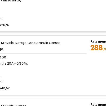
 (Tasso finito)
%
ni
520,74
Rata mens
 MPS Mio Surroga Con Garanzia Consap
288
ga
,
.000
 (Irs 20A + 0,30%)
%
ni
643,62
Rata mens