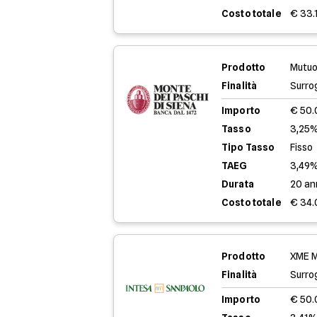
Costo totale
€ 33.
Prodotto
Mutuo
Finalità
Surro
Importo
€ 50
Tasso
3,25%
Tipo Tasso
Fisso
TAEG
3,49
Durata
20 an
Costo totale
€ 34.
Prodotto
XME M
Finalità
Surro
Importo
€ 50