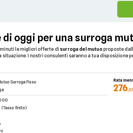
e di oggi per una surroga mu
inuti le migliori offerte di
surroga del mutuo
proposte dall
 situazione. I nostri consulenti saranno a tua disposizione pe
Rata mens
utuo Surroga Fisso
276
ga
,0
.000
 (Tasso finito)
%
ni