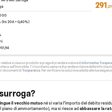
 MPS Mio Surroga
291
ga
,2
.000
 (Irs 20A + 0,40%)
%
ni
951,94
relative a ciascun prodotto si prega di prendere visione di
Informativa Traspar
 ipoteca sull'immobile. Ti ricordiamo sempre di prendere visione delle Informazio
tri documenti di
Trasparenza
. Per verificare la soluzione adatta alle tue esigenze 
 surroga?
tingue il vecchio mutuo
né si varia l'importo del debito res
dal piano di ammortamento), ma si riesce ad
abbassare la rat