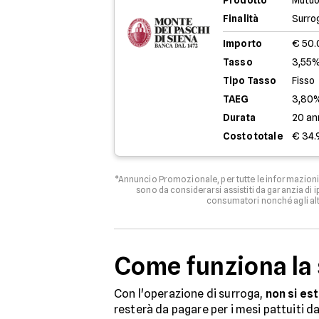
Prodotto
Mutuo
Finalità
Surro
Importo
€ 50
Tasso
3,55%
Tipo Tasso
Fisso
TAEG
3,80
Durata
20 an
Costo totale
€ 34.
*Annuncio Promozionale, per tutte le informazioni 
sono da considerarsi assistiti da garanzia di
consumatori nonché agli al
Come funziona la
Con l'operazione di surroga,
non si es
resterà da pagare per i mesi pattuiti 