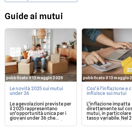
Guide ai mutui
pubblicato il 13 maggio 2025
pubblicato il 13 maggio 
Le novità 2025 sui mutui
Cos'è l'inflazione e
under 36
influisce sui mutui
Le agevolazioni previste per
L’inflazione impatta
il 2025 rappresentano
direttamente sul co
un'opportunità unica per i
mutui, in particolare 
giovani under 36 che
tasso variabile. Nel 
desiderano acquistare la
con la discesa dei ta
loro prima casa.
il mercato offre con