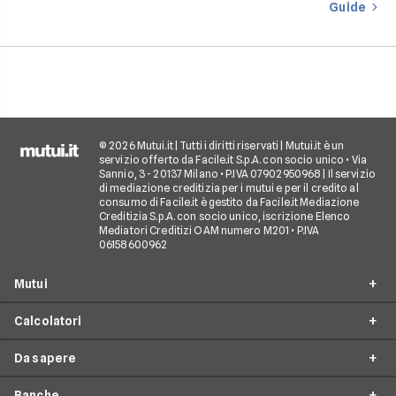
più favorevoli per ch
Guide
finanziare l’acquisto
casa.
© 2026 Mutui.it | Tutti i diritti riservati | Mutui.it è un
servizio offerto da Facile.it S.p.A. con socio unico • Via
Sannio, 3 - 20137 Milano • P.IVA 07902950968 | Il servizio
di mediazione creditizia per i mutui e per il credito al
consumo di Facile.it è gestito da Facile.it Mediazione
Creditizia S.p.A. con socio unico, iscrizione Elenco
Mediatori Creditizi OAM numero M201 • P.IVA
06158600962
Mutui
Calcolatori
Mutui Prima Casa
Da sapere
Mutuo Seconda Casa
Simulazione Mutuo
Surroga Mutuo
Banche