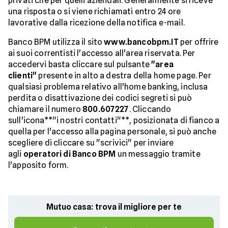
privati che per quelli aziendali. Generalmente si riceve
una risposta o si viene richiamati entro 24 ore
lavorative dalla ricezione della notifica e-mail.
Banco BPM utilizza il sito
www.bancobpm.IT
per offrire
ai suoi correntisti l'accesso all'area riservata. Per
accedervi basta cliccare sul pulsante
"area
clienti"
presente in alto a destra della home page. Per
qualsiasi problema relativo all'home banking, inclusa
perdita o disattivazione dei codici segreti si può
chiamare il numero
800.607227
. Cliccando
sull'icona**"i nostri contatti"**, posizionata di fianco a
quella per l'accesso alla pagina personale, si può anche
scegliere di cliccare su "scrivici" per inviare
agli
operatori di Banco BPM
un messaggio tramite
l'apposito form.
Mutuo casa: trova il migliore per te