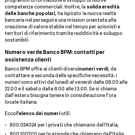
programmi di formazione e sviluppo di nuove
competenze commerciali. Inoltre, la
solida eredità
delle banche popolari
, ha ispirato la nuova realtà
bancaria nel perseguire una mission orientata alla
creazione di valore stabile nel tempo per azionisti e
territori di riferimento tramite redditività e sviluppo
sostenibili.
Numero verde Banco BPM: contatti per
assistenza clienti
Banco BPM offre ai clienti diversi
numeri verdi
, da
contattare a seconda delle specifiche necessità. I
numeri sono attivi dal lunedì al venerdì dalle 08.00 alle
22.00 e il sabato dalle 8.00 alle 13.00. Se si chiama
dall'estero bisogna tenere in considerazione l'ora
locale italiana.
Ecco
l'elenco dei numeri
utili:
800.024024 per i privati che chiamano dall'Italia;
800.100200 per le aziende che chiamano dall'Italia