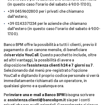
(in questo caso l'orario del sabato è 9.00-17.00);
+39 045.9602800 per i privati che chiamano
dall'estero;
+39 02.43371234 per le aziende che chiamano
dall'estero (in questo caso l'orario del sabato è 9.00-
17.00).
Banco BPM offre la possibilità a tutti i clienti, previo il
pagamento di un canone mensile, di beneficiare
del
servizio YouCall
. Questo pacchetto include, oltre
ad altri vantaggi, la possibilità di avere a
disposizione
l'assistenza clienti h24 e 7 giorni su 7
.
Selezionando dal menù pre-registrato l'opzione
YouCall e digitando il proprio codice personale si verrà
immediatamente richiamati da un operatore, in
qualsiasi giorno e a qualunque ora.
Per
inviare una e-mail a Banco BPM
bisogna scrivere
a:
assistenza.clienti@bancobpm.it
sia per i conti