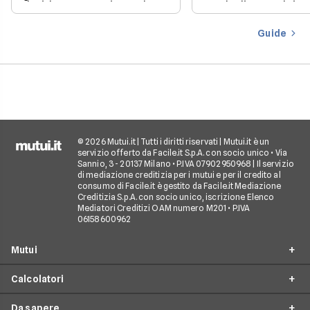
desiderano acquistare la
con la discesa dei ta
loro prima casa.
il mercato offre con
più favorevoli per ch
Guide
finanziare l’acquisto
casa.
© 2026 Mutui.it | Tutti i diritti riservati | Mutui.it è un
servizio offerto da Facile.it S.p.A. con socio unico • Via
Sannio, 3 - 20137 Milano • P.IVA 07902950968 | Il servizio
di mediazione creditizia per i mutui e per il credito al
consumo di Facile.it è gestito da Facile.it Mediazione
Creditizia S.p.A. con socio unico, iscrizione Elenco
Mediatori Creditizi OAM numero M201 • P.IVA
06158600962
Mutui
Calcolatori
Mutui Prima Casa
Da sapere
Mutuo Seconda Casa