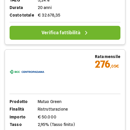
TAEG
3,24%
Durata
20 anni
Costo totale
€ 32.678,35
Verifica fattibilità
Rata mensile
276
,05€
Prodotto
Mutuo Green
Finalità
Ristrutturazione
Importo
€ 50.000
Tasso
2,95% (Tasso finito)