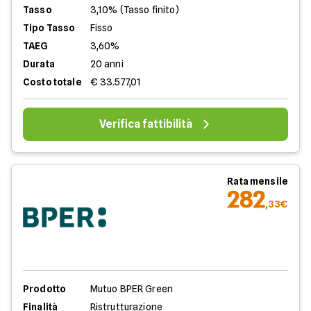
Tasso
3,10% (Tasso finito)
Tipo Tasso
Fisso
TAEG
3,60%
Durata
20 anni
Costo totale
€ 33.577,01
Verifica fattibilità
Rata mensile
282
,33€
Prodotto
Mutuo BPER Green
Finalità
Ristrutturazione