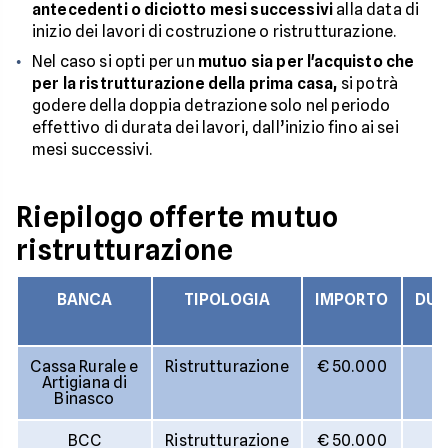
antecedenti o diciotto mesi successivi
alla data di
inizio dei lavori di costruzione o ristrutturazione.
Nel caso si opti per un
mutuo sia per l'acquisto che
per la ristrutturazione della prima casa,
si potrà
godere della doppia detrazione solo nel periodo
effettivo di durata dei lavori, dall’inizio fino ai sei
mesi successivi.
Riepilogo offerte mutuo
ristrutturazione
BANCA
TIPOLOGIA
IMPORTO
DUR
Cassa Rurale e
Ristrutturazione
€ 50.000
2
Artigiana di
Binasco
BCC
Ristrutturazione
€ 50.000
2