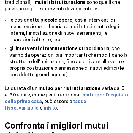
tradizionali, i
mutui ristrutturazione
sono quelli che
possono coprire interventi di varia entità:
le cosiddette
piccole opere
, ossia interventi di
manutenzione ordinaria come il rifacimento degli
interni, l'installazione di nuovi serramenti, le
riparazioni al tetto, ecc.
gli
interventi di manutenzione straordinaria
, che
vanno da operazioni più importanti che modificano la
struttura dell'abitazione, fino ad arrivare alla vera e
propria costruzione o annessione di nuovi edifici (le
cosiddette
grandi opere
).
La durata di un
mutuo per ristrutturazione
varia dai 5
ai 30 anni e, come per i tradizionali
mutui per l'acquisto
della prima casa
, può essere a
tasso
fisso
,
variabile
o
misto
.
Confronta i migliori mutui