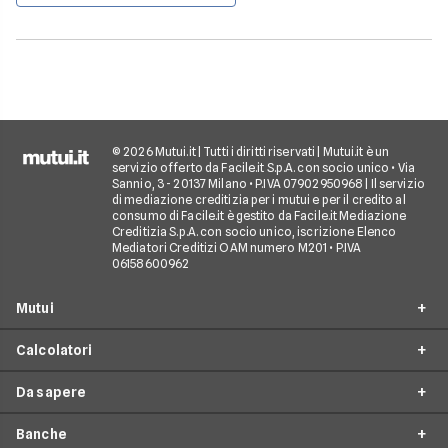
© 2026 Mutui.it | Tutti i diritti riservati | Mutui.it è un
servizio offerto da Facile.it S.p.A. con socio unico • Via
Sannio, 3 - 20137 Milano • P.IVA 07902950968 | Il servizio
di mediazione creditizia per i mutui e per il credito al
consumo di Facile.it è gestito da Facile.it Mediazione
Creditizia S.p.A. con socio unico, iscrizione Elenco
Mediatori Creditizi OAM numero M201 • P.IVA
06158600962
Mutui
Calcolatori
Mutui Prima Casa
Da sapere
Mutuo Seconda Casa
Simulazione Mutuo
Surroga Mutuo
Banche
Calcolo Piano di Ammortamento
Tempistiche mutuo