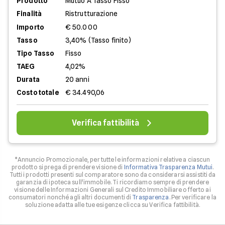
Prodotto
Mutuo A Tasso Fisso
Finalità
Ristrutturazione
Importo
€ 50.000
Tasso
3,40% (Tasso finito)
Tipo Tasso
Fisso
TAEG
4,02%
Durata
20 anni
Costo totale
€ 34.490,06
Verifica fattibilità
*Annuncio Promozionale, per tutte le informazioni relative a ciascun
prodotto si prega di prendere visione di
Informativa Trasparenza Mutui
.
Tutti i prodotti presenti sul comparatore sono da considerarsi assistiti da
garanzia di ipoteca sull'immobile. Ti ricordiamo sempre di prendere
visione delle Informazioni Generali sul Credito Immobiliare offerto ai
consumatori nonché agli altri documenti di
Trasparenza
. Per verificare la
soluzione adatta alle tue esigenze clicca su Verifica fattibilità.