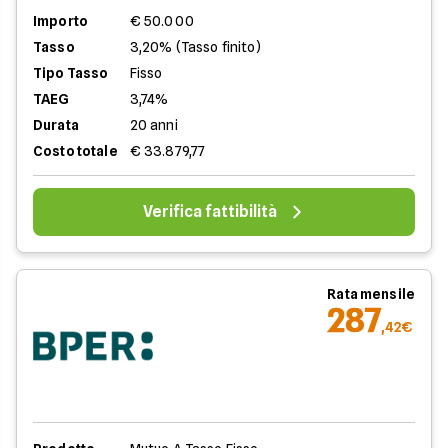
Importo
€ 50.000
Tasso
3,20% (Tasso finito)
Tipo Tasso
Fisso
TAEG
3,74%
Durata
20 anni
Costo totale
€ 33.879,77
Verifica fattibilità
Rata mensile
287
,42€