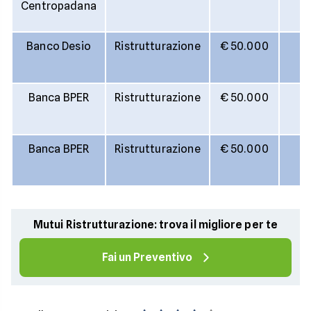
Centropadana
Banco Desio
Ristrutturazione
€ 50.000
2
Banca BPER
Ristrutturazione
€ 50.000
2
Banca BPER
Ristrutturazione
€ 50.000
2
Mutui Ristrutturazione: trova il migliore per te
Fai un Preventivo