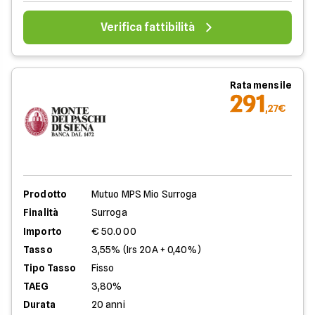
Verifica fattibilità
Rata mensile
291
,27€
Prodotto
Mutuo MPS Mio Surroga
Finalità
Surroga
Importo
€ 50.000
Tasso
3,55% (Irs 20A + 0,40%)
Tipo Tasso
Fisso
TAEG
3,80%
Durata
20 anni