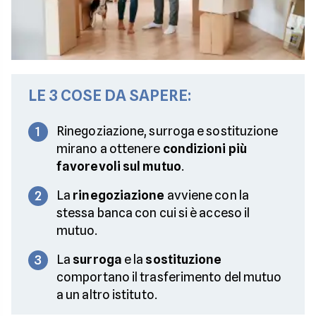
LE 3 COSE DA SAPERE:
Rinegoziazione, surroga e sostituzione
1
mirano a ottenere
condizioni più
favorevoli sul mutuo
.
La
rinegoziazione
avviene con la
2
stessa banca con cui si è acceso il
mutuo.
La
surroga
e la
sostituzione
3
comportano il trasferimento del mutuo
a un altro istituto.