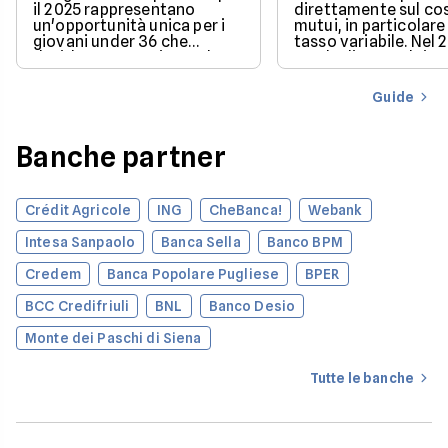
il 2025 rappresentano
direttamente sul co
un'opportunità unica per i
mutui, in particolare 
giovani under 36 che
tasso variabile. Nel 
desiderano acquistare la
con la discesa dei ta
loro prima casa.
il mercato offre con
più favorevoli per ch
Guide
finanziare l’acquisto
casa.
Banche partner
Crédit Agricole
ING
CheBanca!
Webank
Intesa Sanpaolo
Banca Sella
Banco BPM
Credem
Banca Popolare Pugliese
BPER
BCC Credifriuli
BNL
Banco Desio
Monte dei Paschi di Siena
Tutte le banche