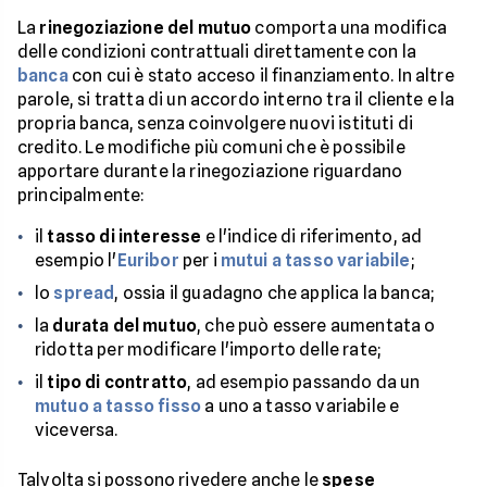
La
rinegoziazione del mutuo
comporta una modifica
delle condizioni contrattuali direttamente con la
banca
con cui è stato acceso il finanziamento. In altre
parole, si tratta di un accordo interno tra il cliente e la
propria banca, senza coinvolgere nuovi istituti di
credito. Le modifiche più comuni che è possibile
apportare durante la rinegoziazione riguardano
principalmente:
il
tasso di interesse
e l'indice di riferimento, ad
esempio l'
Euribor
per i
mutui a tasso variabile
;
lo
spread
, ossia il guadagno che applica la banca;
la
durata del mutuo
, che può essere aumentata o
ridotta per modificare l'importo delle rate;
il
tipo di contratto
, ad esempio passando da un
mutuo a tasso fisso
a uno a tasso variabile e
viceversa.
Talvolta si possono rivedere anche le
spese