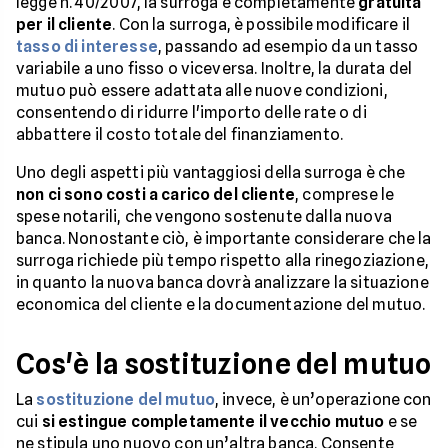
legge n. 40/2007, la surroga è completamente
gratuita
per il cliente
. Con la surroga, è possibile modificare il
tasso di interesse
, passando ad esempio da un tasso
variabile a uno fisso o viceversa. Inoltre, la durata del
mutuo può essere adattata alle nuove condizioni,
consentendo di ridurre l'importo delle rate o di
abbattere il costo totale del finanziamento.
Uno degli aspetti più vantaggiosi della surroga è che
non ci sono costi a carico del cliente
, comprese le
spese notarili, che vengono sostenute dalla nuova
banca. Nonostante ciò, è importante considerare che la
surroga richiede più tempo rispetto alla rinegoziazione,
in quanto la nuova banca dovrà analizzare la situazione
economica del cliente e la documentazione del mutuo.
Cos'è la sostituzione del mutuo
La
sostituzione del mutuo
, invece, è un’operazione con
cui
si estingue completamente il vecchio mutuo
e se
ne stipula uno nuovo con un’altra banca. Consente