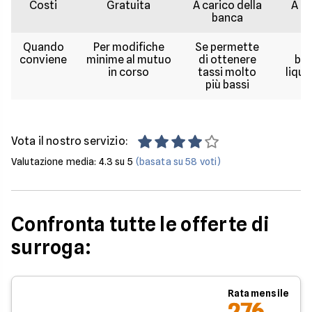
Costi
Gratuita
A carico della
A ca
banca
c
Quando
Per modifiche
Se permette
Se
conviene
minime al mutuo
di ottenere
bis
in corso
tassi molto
liqui
più bassi
Vota il nostro servizio:
Valutazione media:
4.3
su 5
(basata su
58
voti)
Confronta tutte le offerte di
surroga:
Rata mensile
276