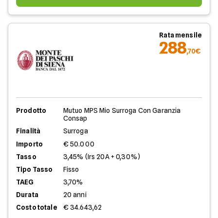
Rata mensile
288
,70€
Prodotto
Mutuo MPS Mio Surroga Con Garanzia
Consap
Finalità
Surroga
Importo
€ 50.000
Tasso
3,45% (Irs 20A + 0,30%)
Tipo Tasso
Fisso
TAEG
3,70%
Durata
20 anni
Costo totale
€ 34.643,62