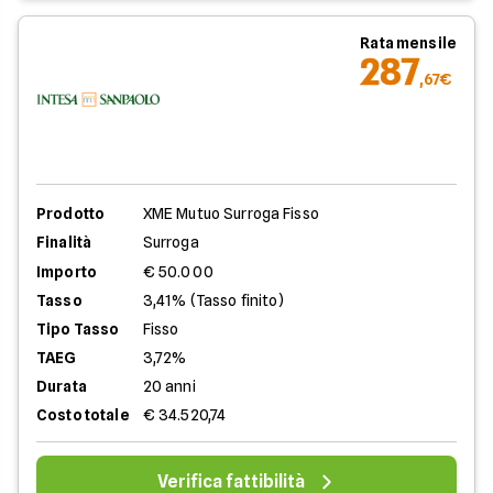
Rata mensile
287
,67€
Prodotto
XME Mutuo Surroga Fisso
Finalità
Surroga
Importo
€ 50.000
Tasso
3,41% (Tasso finito)
Tipo Tasso
Fisso
TAEG
3,72%
Durata
20 anni
Costo totale
€ 34.520,74
Verifica fattibilità