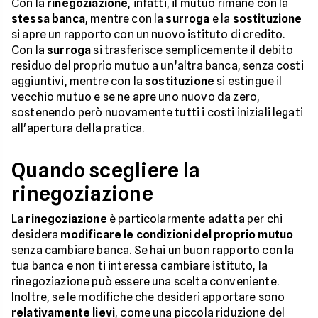
Con la
rinegoziazione
, infatti, il mutuo rimane con la
stessa banca
, mentre con la
surroga
e la
sostituzione
si apre un rapporto con un nuovo istituto di credito.
Con la
surroga
si trasferisce semplicemente il debito
residuo del proprio mutuo a un’altra banca, senza costi
aggiuntivi, mentre con la
sostituzione
si estingue il
vecchio mutuo e se ne apre uno nuovo da zero,
sostenendo però nuovamente tutti i costi iniziali legati
all'apertura della pratica.
Quando scegliere la
rinegoziazione
La
rinegoziazione
è particolarmente adatta per chi
desidera
modificare le condizioni del proprio mutuo
senza cambiare banca. Se hai un buon rapporto con la
tua banca e non ti interessa cambiare istituto, la
rinegoziazione può essere una scelta conveniente.
Inoltre, se le modifiche che desideri apportare sono
relativamente lievi
, come una piccola riduzione del