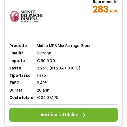
Rata mensile
283
,60€
Prodotto
Mutuo MPS Mio Surroga Green
Finalità
Surroga
Importo
€ 50.000
Tasso
3,25% (Irs 20A + 0,10%)
Tipo Tasso
Fisso
TAEG
3,49%
Durata
20 anni
Costo totale
€ 34.031,75
Verifica fattibilità