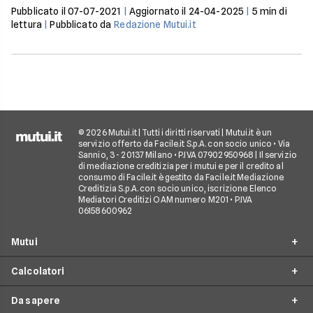
Pubblicato il
07-07-2021
|
Aggiornato il
24-04-2025
|
5
min di
lettura
|
Pubblicato da
Redazione Mutui.it
© 2026 Mutui.it | Tutti i diritti riservati | Mutui.it è un
servizio offerto da Facile.it S.p.A. con socio unico • Via
Sannio, 3 - 20137 Milano • P.IVA 07902950968 | Il servizio
di mediazione creditizia per i mutui e per il credito al
consumo di Facile.it è gestito da Facile.it Mediazione
Creditizia S.p.A. con socio unico, iscrizione Elenco
Mediatori Creditizi OAM numero M201 • P.IVA
06158600962
Mutui
Calcolatori
Mutui Prima Casa
Da sapere
Mutuo Seconda Casa
Simulazione Mutuo