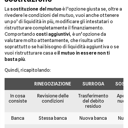
La
sostituzione del mutuo
è l’opzione giusta se, oltre a
rivedere le condizioni del mutuo, vuoi anche ottenere
un po’ di liquidità in più, modificare gli intestatari o
ristrutturare completamente il finanziamento.
Comportando
costi aggiuntivi
, è un’opzione da
valutare molto attentamente, che risulta utile
soprattutto se hai bisogno di liquidità aggiuntiva o se
vuoi ristrutturare casa e
il mutuo in essere non ti
basta più
.
Quindi, ricapitolando:
RINEGOZIAZIONE
SURROGA
SOST
In cosa
Revisione delle
Trasferimento
Apert
consiste
condizioni
del debito
nuov
residuo
Banca
Stessa banca
Nuova banca
Nuov