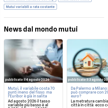
Mutui variabili a rata costante
News dal mondo mutui
pubblicato il 4 agosto 2026
pubblicato il 3 agosto 2
Mutui, il variabile costa 70
Da Palermo a Milano:
punti meno del fisso: ma
può comprare con 
l'Euribor è già in salita
euro?
Ad agosto 2026 il tasso
La metratura cambia
variabile più basso è al
città in città: ecco 