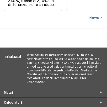
2,40%, il fisso al 3,10%: un
differenziale che si riduce
se l'Euribor sale come
previsto entro dicembre.
News
© 2026 Mutui.it | Tutti i diritti riservati | Mutui.it è un
servizio offerto da Facile.it S.p.A. con socio unico • Via
Sannio, 3 - 20137 Milano • P.IVA 07902950968 | Il servizio
di mediazione creditizia per i mutui e per il credito al
consumo di Facile.it è gestito da Facile.it Mediazione
Creditizia S.p.A. con socio unico, iscrizione Elenco
Mediatori Creditizi OAM numero M201 • P.IVA
06158600962
Mutui
Calcolatori
Mutui Prima Casa