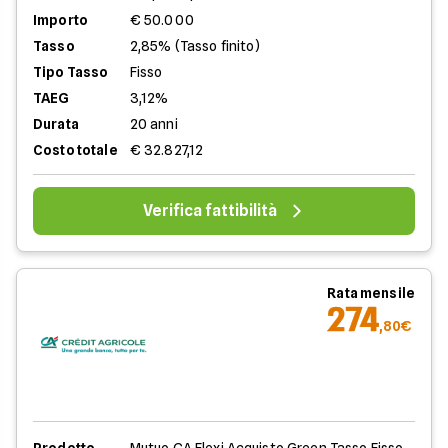
Importo
€ 50.000
Tasso
2,85% (Tasso finito)
Tipo Tasso
Fisso
TAEG
3,12%
Durata
20 anni
Costo totale
€ 32.827,12
Verifica fattibilità
Rata mensile
274
,80€