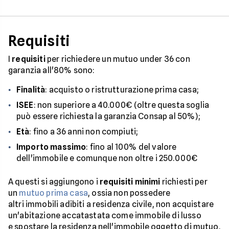
Requisiti
I
requisiti
per richiedere un mutuo under 36 con
garanzia all'80% sono:
Finalità
: acquisto o ristrutturazione prima casa;
ISEE
: non superiore a 40.000€ (oltre questa soglia
può essere richiesta la garanzia Consap al 50%);
Età
: fino a 36 anni non compiuti;
Importo massimo
: fino al 100% del valore
dell'immobile e comunque non oltre i 250.000€
A questi si aggiungono i
requisiti minimi
richiesti per
un
mutuo prima casa
, ossia non possedere
altri immobili adibiti a residenza civile, non acquistare
un'abitazione accatastata come immobile di lusso
e spostare la residenza nell'immobile oggetto di mutuo.