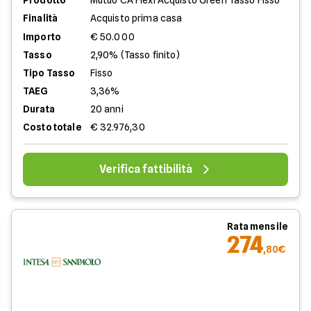
Prodotto
Mutuo CA Flexi Acquisto Green Tasso Fisso
Finalità
Acquisto prima casa
Importo
€ 50.000
Tasso
2,90% (Tasso finito)
Tipo Tasso
Fisso
TAEG
3,36%
Durata
20 anni
Costo totale
€ 32.976,30
Verifica fattibilità
Rata mensile
274
,80€