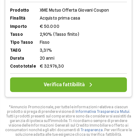
Prodotto
XME Mutuo Offerta Giovani Coupon
Finalità
Acquisto prima casa
Importo
€ 50.000
Tasso
2,90% (Tasso finito)
Tipo Tasso
Fisso
TAEG
3,31%
Durata
20 anni
Costo totale
€ 32.976,30
Verifica fattibilità
*Annuncio Promozionale, per tutte le informazioni relative a ciascun
prodotto si prega di prendere visione di
Informativa Trasparenza Mutui
.
Tutti i prodotti presenti sul comparatore sono da considerarsi assistiti da
garanzia di ipoteca sull'immobile. Ti ricordiamo sempre di prendere
visione delle Informazioni Generali sul Credito Immobiliare offerto ai
consumatori nonché agli altri documenti di
Trasparenza
. Per verificare la
soluzione adatta alle tue esigenze clicca su Verifica fattibilità.