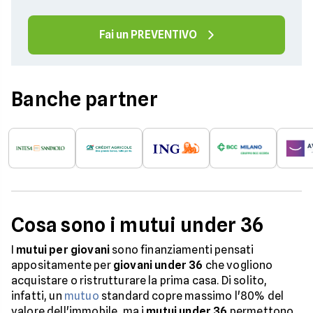
Fai un PREVENTIVO
Banche partner
Cosa sono i mutui under 36
I
mutui per giovani
sono finanziamenti pensati
appositamente per
giovani
under 36
che vogliono
acquistare o ristrutturare la prima casa. Di solito,
infatti, un
mutuo
standard copre massimo l'80% del
valore dell'immobile, ma i
mutui under 36
permettono