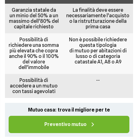
Garanzia statale da
La finalità deve essere
un minio del 50% a un
necessariamente l'acquisto
massimo dell'80% del
o la ristrutturazione della
capitale richiesto
prima casa
Possibilità di
Non è possibile richiedere
richiedere una somma
questa tipologia
più elevata che copra
di mutuo per abitazioni di
anche il 90% o il 100%
lusso o di categoria
del valore
catastale A1, A8 o A9
dell'immobile
Possibilità di
--
accedere a un mutuo
con tassi agevolati
Mutuo casa: trova il migliore per te
Preventivo mutuo