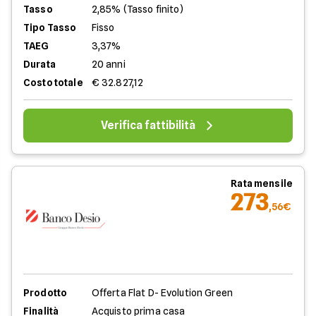
Tasso
2,85% (Tasso finito)
Tipo Tasso
Fisso
TAEG
3,37%
Durata
20 anni
Costo totale
€ 32.827,12
Verifica fattibilità
Rata mensile
273
,56€
Prodotto
Offerta Flat D- Evolution Green
Finalità
Acquisto prima casa