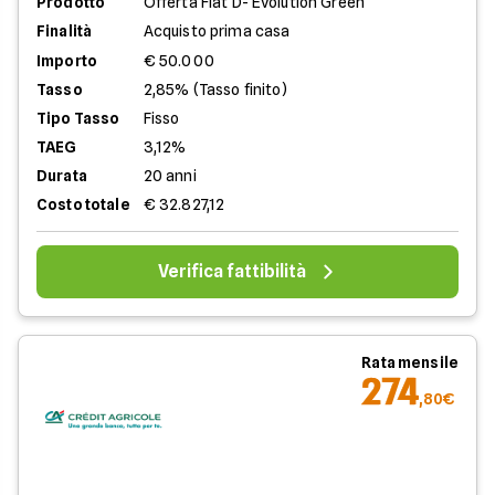
Prodotto
Offerta Flat D- Evolution Green
Finalità
Acquisto prima casa
Importo
€ 50.000
Tasso
2,85% (Tasso finito)
Tipo Tasso
Fisso
TAEG
3,12%
Durata
20 anni
Costo totale
€ 32.827,12
Verifica fattibilità
Rata mensile
274
,80€