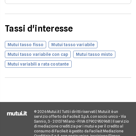
Tassi d'interesse
Mutui tasso fisso
Mutui tasso variabile
Mutui tasso variabile con cap
Mutui tasso misto
Mutui variabili a rata costante
© 2026 Mutui.it | Tutti i diritti riservati | Mutui.it è un
servizio offerto da Facile.it S.p.A. con socio unico • Via
Sannio, 3 - 20137 Milano • P.IVA 07902950968 | Il servizio
di mediazione creditizia per i mutui e per il credito al
consumo di Facile.it è gestito da Facile.it Mediazione
Creditizia S.p.A. con socio unico, iscrizione Elenco