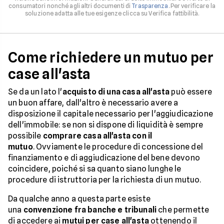
consumatori nonché agli altri documenti di
Trasparenza
. Per verificare la
soluzione adatta alle tue esigenze clicca su Verifica fattibilità.
Come richiedere un mutuo per
case all'asta
Se da un lato l'
acquisto di una casa all'asta
può essere
un buon affare, dall'altro è necessario avere a
disposizione il capitale necessario per l'aggiudicazione
dell'immobile: se non si dispone di liquidità è sempre
possibile
comprare casa all'asta con il
mutuo
. Ovviamente le procedure di concessione del
finanziamento e di aggiudicazione del bene devono
coincidere, poiché si sa quanto siano lunghe le
procedure di istruttoria per la richiesta di un mutuo.
Da qualche anno a questa parte esiste
una
convenzione fra banche e tribunali
che permette
di accedere ai
mutui per case all'asta
ottenendo il