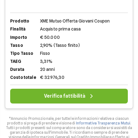
Prodotto
XME Mutuo Offerta Giovani Coupon
Finalità
Acquisto prima casa
Importo
€ 50.000
Tasso
2,90% (Tasso finito)
Tipo Tasso
Fisso
TAEG
3,31%
Durata
20 anni
Costo totale
€ 32.976,30
Verifica fattibilità
*Annuncio Promozionale, per tutte le informazioni relative a ciascun
prodotto si prega di prendere visione di
Informativa Trasparenza Mutui
.
Tutti i prodotti presenti sul comparatore sono da considerarsi assistiti da
garanzia di ipoteca sull'immobile. Ti ricordiamo sempre di prendere
visione delle Informazioni Generali sul Credito Immobiliare offerto ai