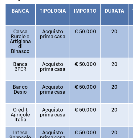
BANCA
TIPOLOGIA
IMPORTO
DURATA
T
Cassa
Acquisto
€ 50.000
20
2
Rurale e
prima casa
(
Artigiana
fi
di
Binasco
Banca
Acquisto
€ 50.000
20
2
BPER
prima casa
(
fi
Banco
Acquisto
€ 50.000
20
2
Desio
prima casa
(
fi
Crédit
Acquisto
€ 50.000
20
2
Agricole
prima casa
(
Italia
fi
Intesa
Acquisto
€ 50.000
20
2
Sanpaolo
prima casa
(