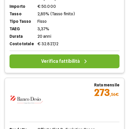
Importo
€ 50.000
Tasso
2,85% (Tasso finito)
Tipo Tasso
Fisso
TAEG
3,37%
Durata
20 anni
Costo totale
€ 32.827,12
Verifica fattibilità
Rata mensile
273
,56€