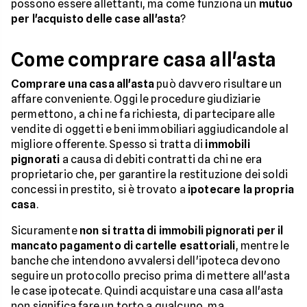
possono essere allettanti, ma come funziona un
mutuo
per l'acquisto delle case all'asta
?
Come comprare casa all'asta
Comprare una casa all'asta
può davvero risultare un
affare conveniente. Oggi le procedure giudiziarie
permettono, a chi ne fa richiesta, di partecipare alle
vendite di oggetti e beni immobiliari aggiudicandole al
migliore offerente. Spesso si tratta di
immobili
pignorati
a causa di debiti contratti da chi ne era
proprietario che, per garantire la restituzione dei soldi
concessi in prestito, si è trovato a
ipotecare la propria
casa
.
Sicuramente
non si tratta di immobili pignorati per il
mancato pagamento di cartelle esattoriali
, mentre le
banche che intendono avvalersi dell'ipoteca devono
seguire un protocollo preciso prima di mettere all'asta
le case ipotecate. Quindi acquistare una casa all'asta
non significa fare un torto a qualcuno, ma