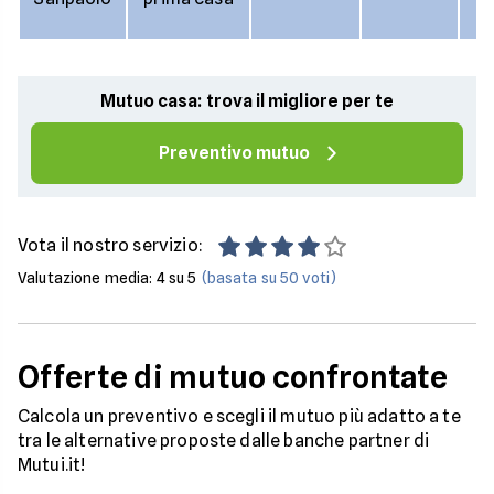
fi
Mutuo casa: trova il migliore per te
Preventivo mutuo
Vota il nostro servizio:
Valutazione media:
4
su 5
(basata su
50
voti)
Offerte di mutuo confrontate
Calcola un preventivo e scegli il mutuo più adatto a te
tra le alternative proposte dalle banche partner di
Mutui.it!