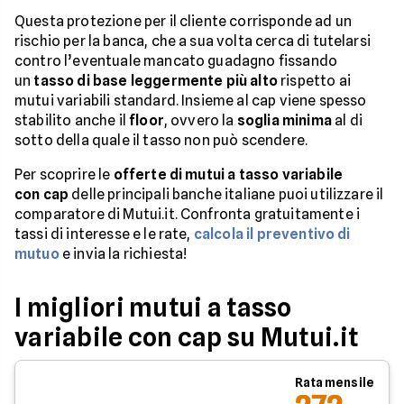
Questa protezione per il cliente corrisponde ad un
rischio per la banca, che a sua volta cerca di tutelarsi
contro l’eventuale mancato guadagno fissando
un
tasso di base leggermente più alto
rispetto ai
mutui variabili standard. Insieme al cap viene spesso
stabilito anche il
floor
, ovvero la
soglia minima
al di
sotto della quale il tasso non può scendere.
Per scoprire le
offerte di mutui a tasso variabile
con cap
delle principali banche italiane puoi utilizzare il
comparatore di Mutui.it. Confronta gratuitamente i
tassi di interesse e le rate,
calcola il preventivo di
mutuo
e invia la richiesta!
I migliori mutui a tasso
variabile con cap su Mutui.it
Rata mensile