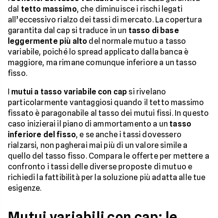
dal
tetto massimo
, che diminuisce i rischi legati
all’eccessivo rialzo dei tassi di mercato. La copertura
garantita dal cap si traduce in un
tasso di base
leggermente più alto
del normale mutuo a tasso
variabile, poiché lo spread applicato dalla banca è
maggiore, ma rimane comunque inferiore a un tasso
fisso.
I
mutui a tasso variabile con cap
si rivelano
particolarmente vantaggiosi quando il tetto massimo
fissato è paragonabile al tasso dei mutui fissi. In questo
caso inizierai il piano di ammortamento a un
tasso
inferiore del fisso
, e se anche i tassi dovessero
rialzarsi, non pagherai mai più di un valore simile a
quello del tasso fisso. Compara le offerte per mettere a
confronto i tassi delle diverse proposte di mutuo e
richiedi la fattibilità per la soluzione più adatta alle tue
esigenze.
Mutui variabili con cap: le