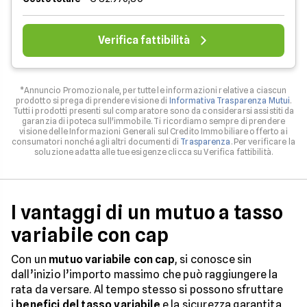
Verifica fattibilità
*Annuncio Promozionale, per tutte le informazioni relative a ciascun
prodotto si prega di prendere visione di
Informativa Trasparenza Mutui
.
Tutti i prodotti presenti sul comparatore sono da considerarsi assistiti da
garanzia di ipoteca sull'immobile. Ti ricordiamo sempre di prendere
visione delle Informazioni Generali sul Credito Immobiliare offerto ai
consumatori nonché agli altri documenti di
Trasparenza
. Per verificare la
soluzione adatta alle tue esigenze clicca su Verifica fattibilità.
I vantaggi di un mutuo a tasso
variabile con cap
Con un
mutuo variabile con cap
, si conosce sin
dall’inizio l’importo massimo che può raggiungere la
rata da versare. Al tempo stesso si possono sfruttare
i
benefici del tasso variabile
e la sicurezza garantita