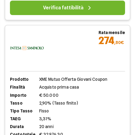
Verifica fattibilità
Rata mensile
274
,80€
Prodotto
XME Mutuo Offerta Giovani Coupon
Finalità
Acquisto prima casa
Importo
€ 50.000
Tasso
2,90% (Tasso finito)
Tipo Tasso
Fisso
TAEG
3,31%
Durata
20 anni
Costo totale
€ 32.976,30