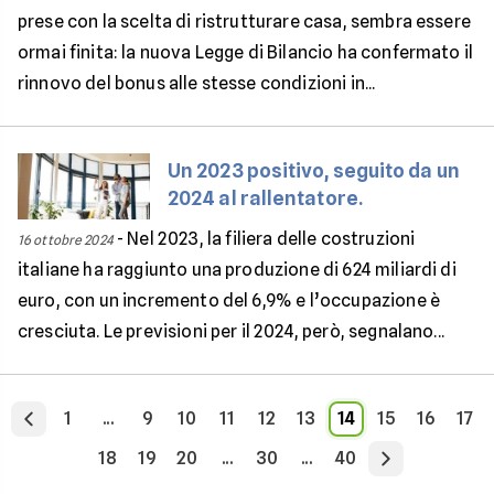
prese con la scelta di ristrutturare casa, sembra essere
ormai finita: la nuova Legge di Bilancio ha confermato il
rinnovo del bonus alle stesse condizioni in...
Un 2023 positivo, seguito da un
2024 al rallentatore.
-
Nel 2023, la filiera delle costruzioni
16 ottobre 2024
italiane ha raggiunto una produzione di 624 miliardi di
euro, con un incremento del 6,9% e l’occupazione è
cresciuta. Le previsioni per il 2024, però, segnalano...
1
...
9
10
11
12
13
14
15
16
17
18
19
20
...
30
...
40