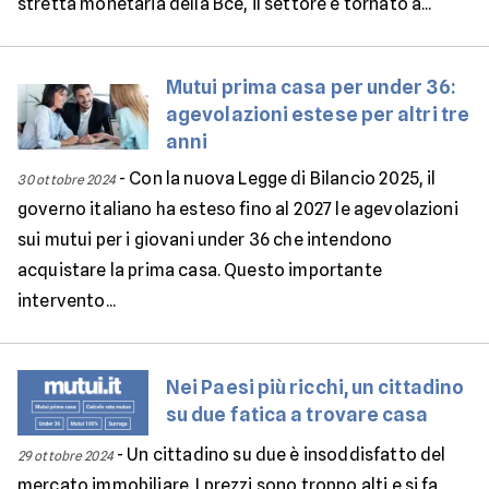
stretta monetaria della Bce, il settore è tornato a...
Mutui prima casa per under 36:
agevolazioni estese per altri tre
anni
-
Con la nuova Legge di Bilancio 2025, il
30 ottobre 2024
governo italiano ha esteso fino al 2027 le agevolazioni
sui mutui per i giovani under 36 che intendono
acquistare la prima casa. Questo importante
intervento...
Nei Paesi più ricchi, un cittadino
su due fatica a trovare casa
-
Un cittadino su due è insoddisfatto del
29 ottobre 2024
mercato immobiliare. I prezzi sono troppo alti e si fa