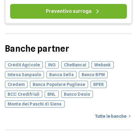
Preventivo surroga
Banche partner
Crédit Agricole
ING
CheBanca!
Webank
Intesa Sanpaolo
Banca Sella
Banco BPM
Credem
Banca Popolare Pugliese
BPER
BCC Credifriuli
BNL
Banco Desio
Monte dei Paschi di Siena
Tutte le banche