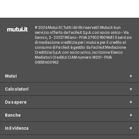
© 2026 Mutui.it | Tutti i diritti riservati | Mutui.it è un
servizio offerto da Facile.it S.p.A. con socio unico • Via
Sannio, 3 - 20137 Milano • P.IVA 07902950968 | Il servizio
di mediazione creditizia per i mutui e per il credito al
consumo di Facile.it è gestito da Facile.it Mediazione
Creditizia S.p.A. con socio unico, iscrizione Elenco
Mediatori Creditizi OAM numero M201 • P.IVA
06158600962
Mutui
Calcolatori
Mutui Prima Casa
Da sapere
Mutuo Seconda Casa
Simulazione Mutuo
Surroga Mutuo
Banche
Calcolo Piano di Ammortamento
Tempistiche mutuo
Mutuo per Ristrutturazione
Calcolo Importo da Rata
In Evidenza
Tassi di interesse mutui
Intesa Sanpaolo
Mutuo Completamento Costruzione
Calcolo Tasso Mutuo
Rinegoziazione mutuo o surroga?