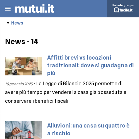
Parte del gruppo:
News
News
- 14
Affitti brevi vs locazioni
tradizionali: dove si guadagna di
più
-
La Legge di Bilancio 2025 permette di
10 gennaio 2025
avere più tempo per vendere la casa già posseduta e
conservare i benefici fiscali
Alluvioni: una casa su quattro è
a rischio