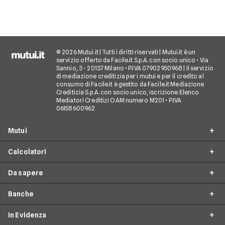
© 2026 Mutui.it | Tutti i diritti riservati | Mutui.it è un
servizio offerto da Facile.it S.p.A. con socio unico • Via
Sannio, 3 - 20137 Milano • P.IVA 07902950968 | Il servizio
di mediazione creditizia per i mutui e per il credito al
consumo di Facile.it è gestito da Facile.it Mediazione
Creditizia S.p.A. con socio unico, iscrizione Elenco
Mediatori Creditizi OAM numero M201 • P.IVA
06158600962
Mutui
Calcolatori
Mutui Prima Casa
Da sapere
Mutuo Seconda Casa
Simulazione Mutuo
Surroga Mutuo
Banche
Calcolo Piano di Ammortamento
Tempistiche mutuo
Mutuo per Ristrutturazione
Calcolo Importo da Rata
In Evidenza
Tassi di interesse mutui
Intesa Sanpaolo
Mutuo Completamento Costruzione