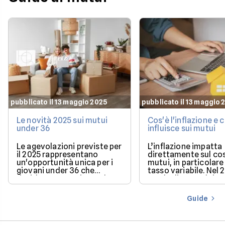
pubblicato il 13 maggio 2025
pubblicato il 13 maggio 
Le novità 2025 sui mutui
Cos'è l'inflazione e
under 36
influisce sui mutui
Le agevolazioni previste per
L’inflazione impatta
il 2025 rappresentano
direttamente sul co
un'opportunità unica per i
mutui, in particolare 
giovani under 36 che
tasso variabile. Nel 
desiderano acquistare la
con la discesa dei ta
loro prima casa.
il mercato offre con
più favorevoli per ch
Guide
finanziare l’acquisto
casa.