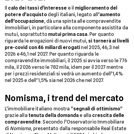
Il
calo dei tassi d'interesse
e il
miglioramento del
potere d’acquisto
degli italiani, legato all’
aumento
dell’occupazione
, dà una spinta alle compravendite
immobiliari, in particolare alla componente assistita da
mutui, soprattutto
mutui prima casa
. Per quanto
riguarda le erogazioni di nuovi mutui,
si tornerà ai livelli
pre-covid con 46 miliardi erogati
nel 2025, 46,3 nel
2026 e 46,1 nel 2027. Per quanto riguarda le
compravendite immobiliari, il 2025 si avvia verso le 776
mila, il 2026 verso le 782 mila, idem per il 2027 mentre
per i prezzi residenziali si vedrà un aumento dell’1,4%
nel 2025 e dell’1,5% sia nel 2026 che nel 2027.
Nomisma, i trend del mercato
L'immobiliare italiano mostra "
segnali di ottimismo
"
grazie alla
tenuta della domanda
e alla
crescita delle
compravendite
. Secondo l’Osservatorio Immobiliare
di
Nomisma
, presentato dalla responsabile Real Estate