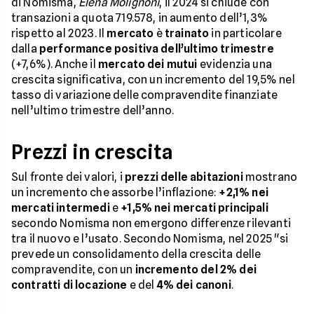
di Nomisma,
Elena Molignoni
, il 2024 si chiude con
transazioni a quota 719.578, in aumento dell’1,3%
rispetto al 2023. Il
mercato
è
trainato
in particolare
dalla
performance positiva dell’ultimo trimestre
(+7,6%). Anche il
mercato dei mutui
evidenzia una
crescita significativa, con un incremento del 19,5% nel
tasso di variazione delle compravendite finanziate
nell’ultimo trimestre dell’anno.
Prezzi in crescita
Sul fronte dei valori, i
prezzi delle abitazioni
mostrano
un incremento che assorbe l’inflazione:
+2,1% nei
mercati intermedi
e
+1,5% nei mercati principali
secondo Nomisma non emergono differenze rilevanti
tra il nuovo e l’usato. Secondo Nomisma, nel 2025 "si
prevede un consolidamento della crescita delle
compravendite, con un
incremento del 2% dei
contratti di locazione
e del
4% dei canoni
.