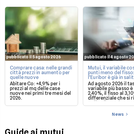
pubblicato il 5 agosto 2026
pubblicato il 4 agosto 2
Comprare casa: nelle grandi
Mutui, il variabile co
città prezzi in aumento per
punti meno del fisso
quelle nuove
l'Euribor è già in sali
Abitare Co: +4,9% per i
Ad agosto 2026 il ta
prezzi al mq delle case
variabile più basso è 
nuove nei primi tre mesi del
2,40%, il fisso al 3,1
2026.
differenziale che si 
se l'Euribor sale co
previsto entro dice
News
Guide ai mutui