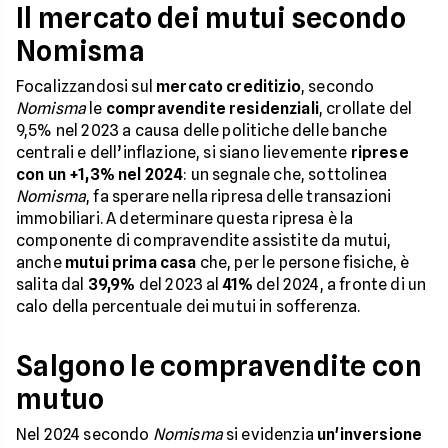
Il mercato dei mutui secondo
Nomisma
Focalizzandosi sul
mercato creditizio
, secondo
Nomisma
le
compravendite residenziali
, crollate del
9,5% nel 2023 a causa delle politiche delle banche
centrali e dell’inflazione, si siano lievemente
riprese
con un +1,3% nel 2024
: un segnale che, sottolinea
Nomisma
, fa sperare nella ripresa delle transazioni
immobiliari. A determinare questa ripresa è la
componente di compravendite assistite da mutui,
anche
mutui prima casa
che, per le persone fisiche, è
salita dal
39,9%
del 2023 al
41%
del 2024, a fronte di un
calo della percentuale dei mutui in sofferenza.
Salgono le compravendite con
mutuo
Nel 2024 secondo
Nomisma
si evidenzia
un'inversione