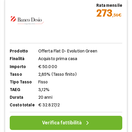
Rata mensile
273
,56€
Prodotto
Offerta Flat D- Evolution Green
Finalità
Acquisto prima casa
Importo
€ 50.000
Tasso
2,85% (Tasso finito)
Tipo Tasso
Fisso
TAEG
3,12%
Durata
20 anni
Costo totale
€ 32.827,12
Verifica fattibilità