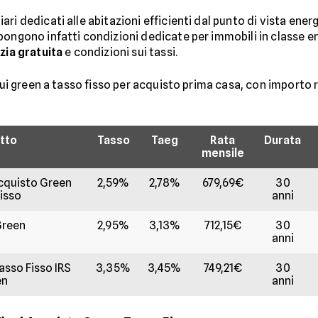
ri dedicati alle abitazioni efficienti dal punto di vista ene
pongono infatti condizioni dedicate per immobili in classe e
zia gratuita
e condizioni sui tassi.
utui green a tasso fisso per acquisto prima casa, con importo 
tto
Tasso
Taeg
Rata
Durata
mensile
cquisto Green
2,59%
2,78%
679,69€
30
isso
anni
Green
2,95%
3,13%
712,15€
30
anni
sso Fisso IRS
3,35%
3,45%
749,21€
30
en
anni