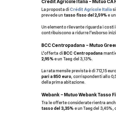
Crédit Agricole Italia – Mutuo CA
La proposta di
Crédit Agricole Italia
si
prevede un
tasso fisso del 2,59%
e un
Un elemento rilevante riguarda i costi in
contribuiscono a ridurre l’esborso inizi
BCC Centropadana – Mutuo Gree
L’offerta di
BCC Centropadana
mantie
2,95%
e un Taeg del 3,13%.
La rata mensile prevista è di 712,15 euro
pari a 850 euro
, corrispondenti allo 0
della prima abitazione.
Webank – Mutuo Webank Tasso Fi
Tra le offerte considerate rientra anch
tasso del 3,35%
e un Taeg del 3,45%, c