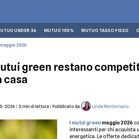
UTUO UNDER 36
MUTUO 100%
MUTUO TASSO FISSO
 maggio 2026
utui green restano competiti
a casa
05-2026
|
3
min di lettura
|
Pubblicato da
Linda Montemurro
I
mutui green
maggio 2026
co
interessanti per chi acquista 
energetica. Le offerte dedicat