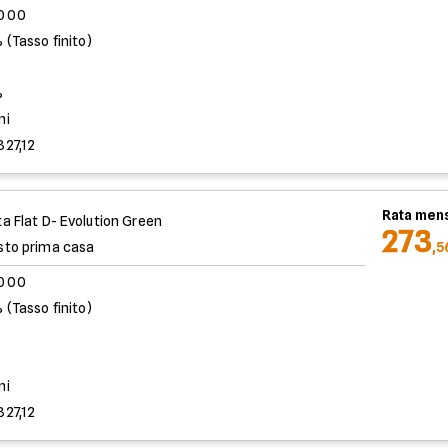
.000
 (Tasso finito)
%
ni
827,12
Rata mens
ta Flat D- Evolution Green
273
sto prima casa
,5
.000
 (Tasso finito)
%
ni
827,12