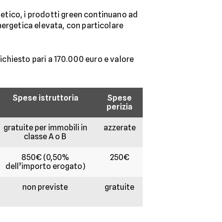
rgetico, i prodotti green continuano ad
nergetica elevata, con particolare
richiesto pari a 170.000 euro e valore
Spese istruttoria
Spese
perizia
gratuite per immobili in
azzerate
classe A o B
850€ (0,50%
250€
dell’importo erogato)
non previste
gratuite