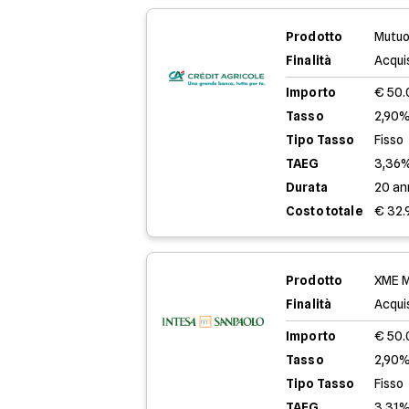
Prodotto
Mutuo
Finalità
Acqui
Importo
€ 50
Tasso
2,90%
Tipo Tasso
Fisso
TAEG
3,36
Durata
20 an
Costo totale
€ 32.
Prodotto
XME M
Finalità
Acqui
Importo
€ 50
Tasso
2,90%
Tipo Tasso
Fisso
TAEG
3,31