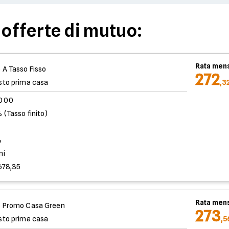
 offerte di mutuo:
Rata mens
 A Tasso Fisso
272
sto prima casa
,3
.000
 (Tasso finito)
%
ni
678,35
Rata mens
 Promo Casa Green
273
sto prima casa
,5