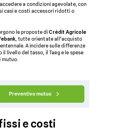
 accedere a condizioni agevolate, con
si casi e costi accessori ridotti o
mergono le proposte di
Crédit Agricole
ebank
, tutte orientate all’acquisto
entennale. A incidere sulle differenze
il livello del tasso, il Taeg e le spese
di mutuo.
Preventivo mutuo
issi e costi