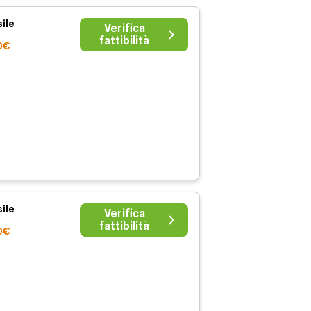
ile
Verifica
fattibilità
0€
ile
Verifica
fattibilità
0€