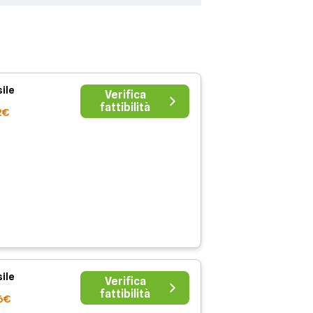
ile
Verifica
fattibilità
2€
ile
Verifica
fattibilità
6€