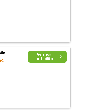
ile
Verifica
fattibilità
6€