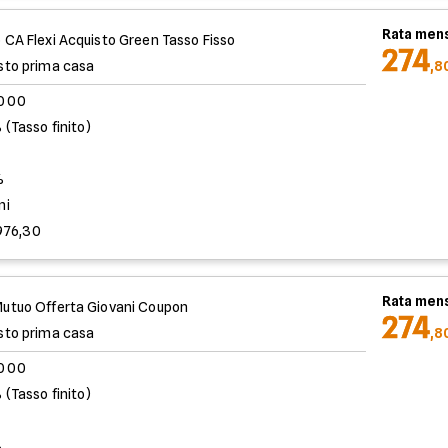
Rata mens
 CA Flexi Acquisto Green Tasso Fisso
274
sto prima casa
,8
.000
 (Tasso finito)
%
ni
976,30
Rata mens
utuo Offerta Giovani Coupon
274
sto prima casa
,8
.000
 (Tasso finito)
%