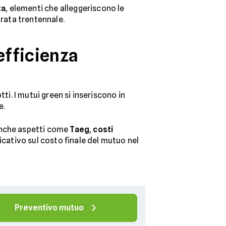
ta
, elementi che alleggeriscono le
urata trentennale.
efficienza
ti. I mutui green si inseriscono in
e.
 anche aspetti come
Taeg
,
costi
icativo sul costo finale del mutuo nel
Preventivo mutuo