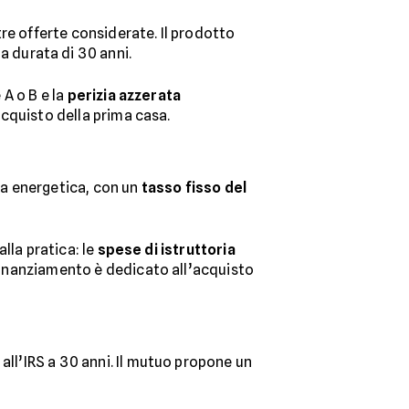
ltre offerte considerate. Il prodotto
a durata di 30 anni.
 A o B e la
perizia azzerata
’acquisto della prima casa.
za energetica, con un
tasso fisso del
alla pratica: le
spese di istruttoria
l finanziamento è dedicato all’acquisto
 all’IRS a 30 anni. Il mutuo propone un