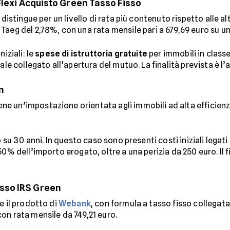
 Flexi Acquisto Green Tasso Fisso
 distingue per un livello di rata più contenuto rispetto alle a
 Taeg del 2,78%, con una rata mensile pari a 679,69 euro su un
iziali: le
spese di istruttoria gratuite
per immobili in classe
ale collegato all’apertura del mutuo. La finalità prevista è l
n
ne un’impostazione orientata agli immobili ad alta efficien
 su 30 anni. In questo caso sono presenti costi iniziali legati 
,50% dell’importo erogato, oltre a una perizia da 250 euro. I
sso IRS Green
e il prodotto di
Webank
, con formula a tasso fisso collegata
on rata mensile da 749,21 euro.