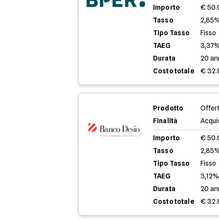
Importo
€ 50
Tasso
2,85%
Tipo Tasso
Fisso
TAEG
3,37
Durata
20 an
Costo totale
€ 32.
Prodotto
Offer
Finalità
Acqui
Importo
€ 50
Tasso
2,85%
Tipo Tasso
Fisso
TAEG
3,12
Durata
20 an
Costo totale
€ 32.