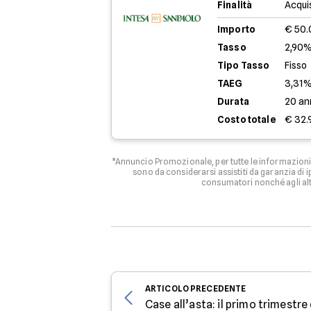
Finalità
Acqui
Importo
€ 50
Tasso
2,90%
Tipo Tasso
Fisso
TAEG
3,31
Durata
20 an
Costo totale
€ 32.
*Annuncio Promozionale, per tutte le informazioni 
sono da considerarsi assistiti da garanzia di
consumatori nonché agli al
ARTICOLO
PRECEDENTE