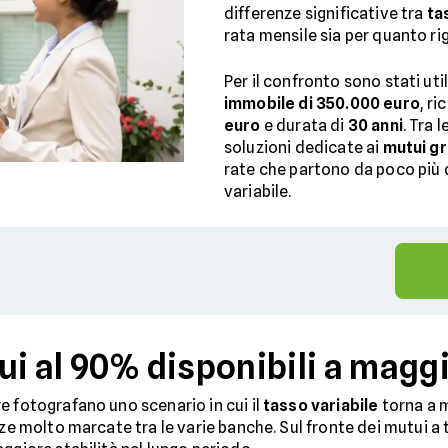
differenze significative tra
tas
rata mensile sia per quanto r
Per il confronto sono stati uti
immobile di 350.000 euro
, r
euro
e durata di
30 anni
. Tra
soluzioni dedicate ai
mutui g
rate che partono da poco più d
variabile.
ui al 90% disponibili a magg
e fotografano uno scenario in cui il
tasso variabile
torna a m
nze molto marcate tra le varie banche. Sul fronte dei mutui a 