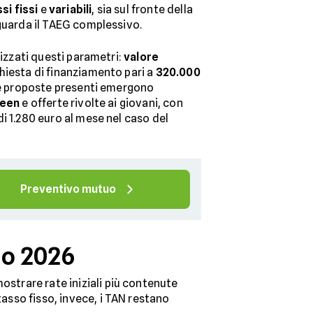
si fissi
e
variabili
, sia sul fronte della
iguarda il TAEG complessivo.
lizzati questi parametri:
valore
ichiesta di finanziamento pari a
320.000
 le proposte presenti emergono
reen
e offerte rivolte ai giovani, con
i 1.280 euro al mese nel caso del
Preventivo mutuo
io 2026
ostrare rate iniziali più contenute
tasso fisso, invece, i TAN restano