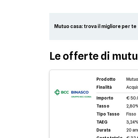
Mutuo casa: trova il migliore per te
Le offerte di mut
Prodotto
Mutuo
Finalità
Acqui
Importo
€ 50
Tasso
2,80%
Tipo Tasso
Fisso
TAEG
3,24
Durata
20 an