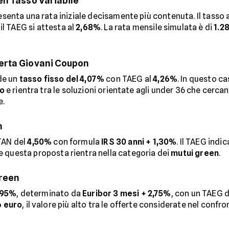
en Tasso Variabile
resenta una rata iniziale decisamente più contenuta. Il tasso a
il TAEG si attesta al
2,68%
. La rata mensile simulata è di
1.2
erta Giovani Coupon
de un
tasso fisso del 4,07%
con TAEG al
4,26%
. In questo ca
io
e rientra tra le soluzioni orientate agli under 36 che cer
e.
n
 TAN del
4,50%
con formula
IRS 30 anni + 1,30%
. Il TAEG indic
e questa proposta rientra nella categoria dei
mutui green
.
Green
,95%
, determinato da
Euribor 3 mesi + 2,75%
, con un TAEG 
6 euro
, il valore più alto tra le offerte considerate nel conf