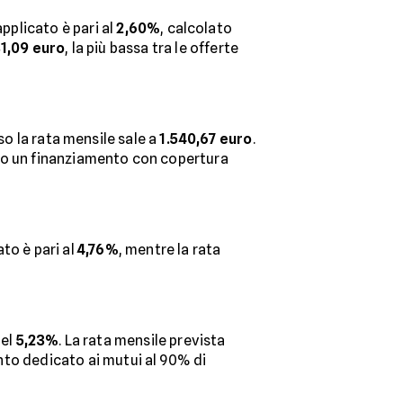
pplicato è pari al
2,60%
, calcolato
81,09 euro
, la più bassa tra le offerte
so la rata mensile sale a
1.540,67 euro
.
cano un finanziamento con copertura
ato è pari al
4,76%
, mentre la rata
del
5,23%
. La rata mensile prevista
ronto dedicato ai mutui al 90% di