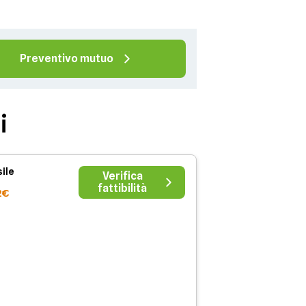
Preventivo mutuo
i
ile
Verifica
fattibilità
2€