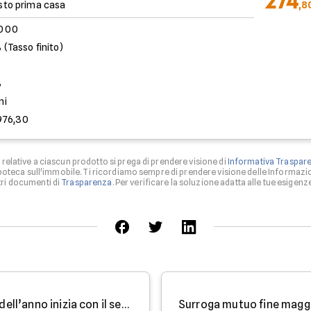
274
sto prima casa
,8
.000
 (Tasso finito)
%
ni
976,30
relative a ciascun prodotto si prega di prendere visione di
Informativa Traspar
 ipoteca sull'immobile. Ti ricordiamo sempre di prendere visione delle Informazio
tri documenti di
Trasparenza
. Per verificare la soluzione adatta alle tue esigenze 
Case all’asta: il primo trimestre dell’anno inizia con il segno meno