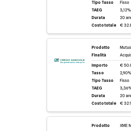
Tipo Tasso
Fisso
TAEG
3,12
Durata
20 an
Costo totale
€ 32.
Prodotto
Mutuo
Finalità
Acqui
Importo
€ 50
Tasso
2,90%
Tipo Tasso
Fisso
TAEG
3,36
Durata
20 an
Costo totale
€ 32.
Prodotto
XME M