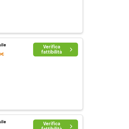
ile
Verifica
fattibilità
0€
ile
Verifica
fattibilità