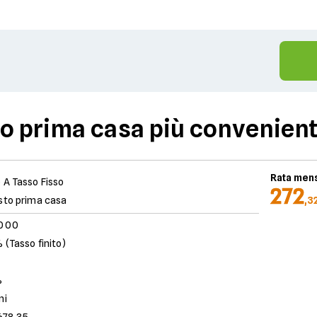
uo prima casa più convenient
Rata mens
 A Tasso Fisso
272
sto prima casa
,3
.000
 (Tasso finito)
%
ni