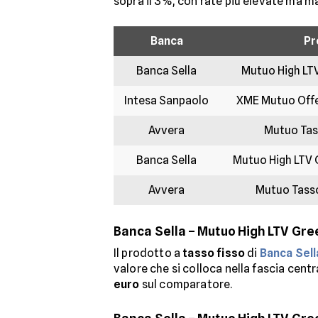
sopra il 3%, con rate più elevate ma ma
Banca
Pr
Banca Sella
Mutuo High LT
Intesa Sanpaolo
XME Mutuo Offe
Avvera
Mutuo Tas
Banca Sella
Mutuo High LTV 
Avvera
Mutuo Tasso
Banca Sella – Mutuo High LTV Gre
Il prodotto a
tasso fisso
di
Banca Sell
valore che si colloca nella fascia cen
euro
sul comparatore.