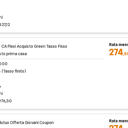
%
ni
827,12
Rata mens
 CA Flexi Acquisto Green Tasso Fisso
274
sto prima casa
,8
.000
 (Tasso finito)
%
ni
976,30
Rata mens
utuo Offerta Giovani Coupon