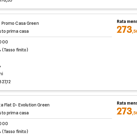
678,35
Rata mens
 Promo Casa Green
273
sto prima casa
,5
.000
 (Tasso finito)
%
ni
827,12
Rata mens
ta Flat D- Evolution Green
273
sto prima casa
,5
.000
 (Tasso finito)