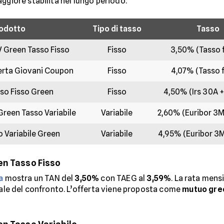
ggiore stabilità nel lungo periodo.
odotto
Tipo di tasso
Tasso
V Green Tasso Fisso
Fisso
3,50% (Tasso f
rta Giovani Coupon
Fisso
4,07% (Tasso f
so Fisso Green
Fisso
4,50% (Irs 30A 
Green Tasso Variabile
Variabile
2,60% (Euribor 3M
 Variabile Green
Variabile
4,95% (Euribor 3M
en Tasso Fisso
a
mostra un TAN del
3,50%
con TAEG al
3,59%
. La rata mensi
trale del confronto. L’offerta viene proposta come
mutuo gre