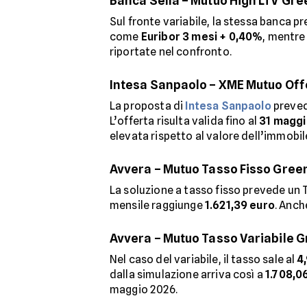
Banca Sella – Mutuo High LTV Gre
Sul fronte variabile, la stessa banca p
come
Euribor 3 mesi + 0,40%
, mentre 
riportate nel confronto.
Intesa Sanpaolo – XME Mutuo Off
La proposta di
Intesa Sanpaolo
preve
L’offerta risulta valida fino al
31 magg
elevata rispetto al valore dell’immobil
Avvera – Mutuo Tasso Fisso Gree
La soluzione a tasso fisso prevede un
mensile raggiunge
1.621,39 euro
. Anch
Avvera – Mutuo Tasso Variabile 
Nel caso del variabile, il tasso sale al
4
dalla simulazione arriva così a
1.708,0
maggio 2026.