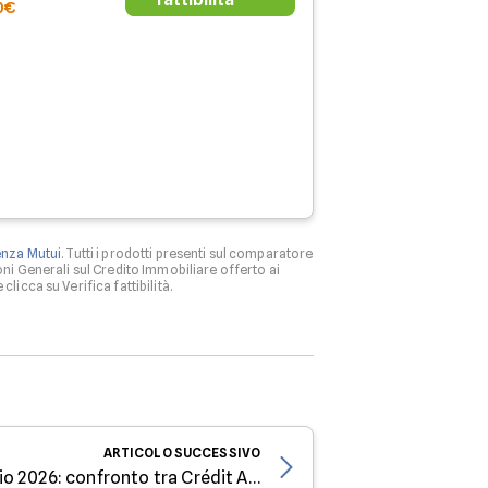
0€
enza Mutui
. Tutti i prodotti presenti sul comparatore
ni Generali sul Credito Immobiliare offerto ai
clicca su Verifica fattibilità.
ARTICOLO
SUCCESSIVO
Surroga mutuo fine maggio 2026: confronto tra Crédit Agricole, Intesa Sanpaolo e Banca Sella