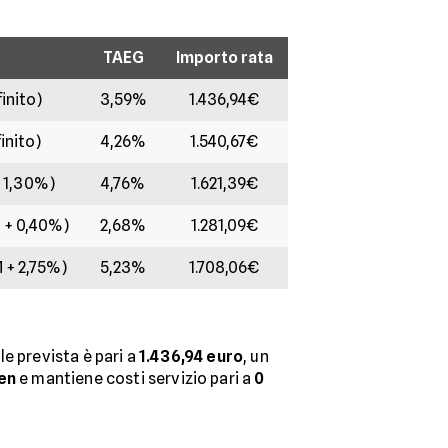
TAEG
Importo rata
inito)
3,59%
1.436,94€
inito)
4,26%
1.540,67€
+ 1,30%)
4,76%
1.621,39€
 + 0,40%)
2,68%
1.281,09€
 + 2,75%)
5,23%
1.708,06€
le prevista è pari a
1.436,94 euro
, un
en
e mantiene costi servizio pari a
0