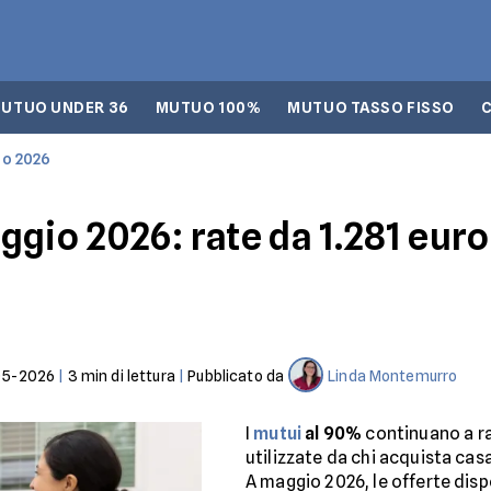
UTUO UNDER 36
MUTUO 100%
MUTUO TASSO FISSO
io 2026
gio 2026: rate da 1.281 euro e
05-2026
|
3
min di lettura
|
Pubblicato da
Linda Montemurro
I
mutui
al 90%
continuano a ra
utilizzate da chi acquista casa
A maggio 2026, le offerte dis