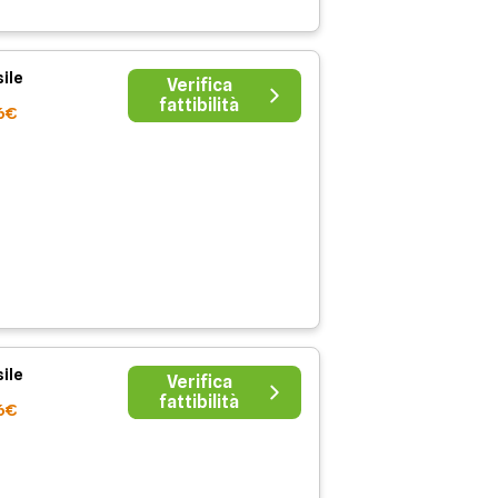
ile
Verifica
fattibilità
6€
ile
Verifica
fattibilità
6€