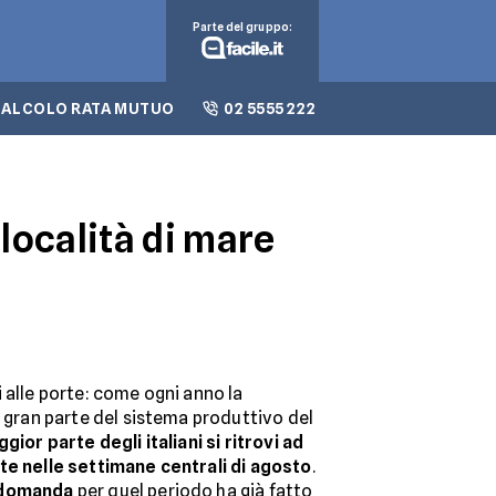
Parte del gruppo:
CALCOLO RATA MUTUO
02 5555 222
 località di mare
 alle porte: come ogni anno la
a gran parte del sistema produttivo del
ggior parte degli italiani si ritrovi ad
te nelle settimane centrali di agosto
.
 domanda
per quel periodo ha già fatto