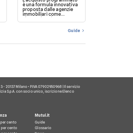
è una formula innovativa
acquistare un
proposta dalle agenzie
delle prime d
immobiliari come
ci si pone è: 
alternativa al mutuo
posso permett
o
tradizionale.
Questa doman
cruciale poich
Guide
determina la f
prezzo degli i
puoi considera
conseguenza, 
scelte abitati
io, 3 - 20137 Milano • P.IVA 07902950968 | Il servizio
tizia S.p.A. con socio unico, iscrizione Elenco
enza
Mutui.it
 per cento
Guide
 per cento
Glossario