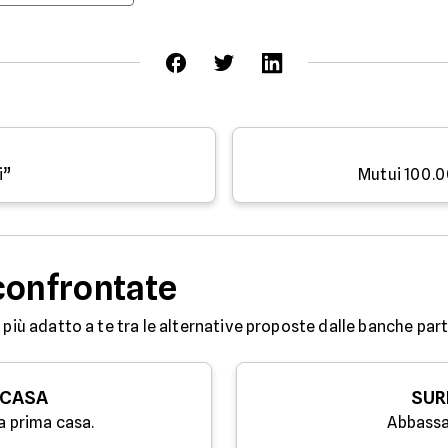
i”
Mutui 100.0
confrontate
 più adatto a te tra le alternative proposte dalle banche partn
 CASA
SUR
a prima casa.
Abbassa