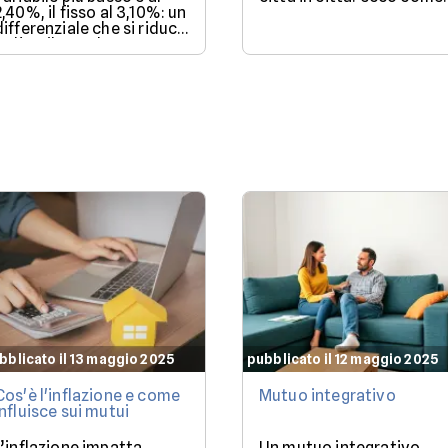
2,40%, il fisso al 3,10%: un
differenziale che si riduce
se l'Euribor sale come
previsto entro dicembre.
bblicato il 13 maggio 2025
pubblicato il 12 maggio 2025
Cos'è l'inflazione e come
Mutuo integrativo
influisce sui mutui
L’inflazione impatta
Un mutuo integrativo,