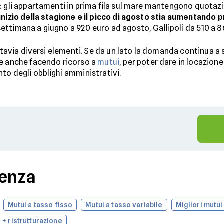
: gli appartamenti in prima fila sul mare mantengono quotazi
’inizio della stagione e il picco di agosto stia aumentand
ttimana a giugno a 920 euro ad agosto, Gallipoli da 510 a 8
ttavia diversi elementi. Se da un lato la domanda continua a so
te anche facendo ricorso a
mutui
, per poter dare in locazion
to degli obblighi amministrativi.
denza
Mutui a tasso fisso
Mutui a tasso variabile
Migliori mutui
 + ristrutturazione