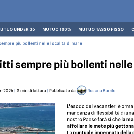
UTUO UNDER 36
MUTUO 100%
MUTUO TASSO FISSO
sempre più bollenti nelle località di mare
tti sempre più bollenti nelle
6-2026
|
3
min di lettura
|
Pubblicato da
Rosaria Barrile
L’esodo dei vacanzieri è ormai
mancanza di flessibilità di un
nostro Paese farà sì che
la ma
affollare le mete più gettona
La
puntuale impennata della