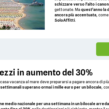
schizzare verso l’alto i canoni
gettonate. Ma
quest’anno la d
ancora più accentuata
, come
SoloAffitti
.
 prezzi in aumento del 30%
a casa vacanza al mare deve prepararsi a pagare ancora di più
i settimanali superano ormai i mille euro per un bilocale
, co
one medio nazionale per una settimana in un bilocale arreda