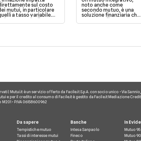
direttamente sul costo
noto anche come
dei mutui, in particolare
secondo mutuo, è una
quelli a tasso variabile.
soluzione finanziaria che
Nel 2025, con la discesa
consente di ottenere
dei tassi BCE, il mercato
ulteriore liquidità quand
offre condizioni più
si ha già un mutuo in
favorevoli per chi vuole
corso.
finanziare l’acquisto di
una casa.
iservati | Mutui.it è un servizio offerto da Facile.it S.p.A. con socio unico • Via Sann
tui e per il credito al consumo di Facile.it è gestito da Facile.it Mediazione Credi
o M201 • P.IVA 06158600962
Da sapere
Banche
In Evid
Tempistiche mutuo
Intesa Sanpaolo
Mutuo 95
Tassi di interesse mutui
Fineco
Mutuo 90