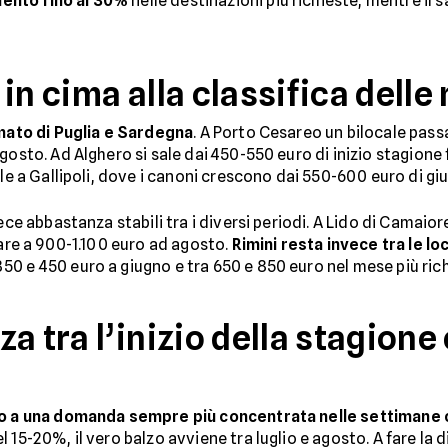
mento fino al 30%
nelle destinazioni più richieste, mentre il s
in cima alla classifica delle
mato di Puglia e Sardegna
. A Porto Cesareo un bilocale pass
gosto. Ad Alghero si sale dai 450-550 euro di inizio stagione
ile a Gallipoli, dove i canoni crescono dai 550-600 euro di giu
ece abbastanza stabili tra i diversi periodi. A Lido di Camaior
vare a 900-1.100 euro ad agosto.
Rimini resta invece tra le loc
50 e 450 euro a giugno e tra 650 e 850 euro nel mese più ric
 tra l’inizio della stagione e
o a una domanda sempre più concentrata nelle settimane c
 15-20%, il vero balzo avviene tra luglio e agosto. A fare la 