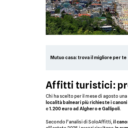
Mutuo casa: trova il migliore per te
Affitti turistici:
Chi ha scelto per il mese di agosto un
località balneari più richieste i canon
e
1.200 euro ad Alghero e Gallipoli
.
Secondo l’analisi di SoloAffitti,
il can