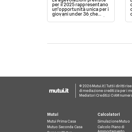
per il 2025 rappresentano
un'opportunità unica per i
giovani under 36 che
desiderano acquistare la
loro prima casa.
© 2026 Mutui.it | Tutti i diritti r
di mediazione creditizia per i mu
Mediatori Creditizi OAM numer
Mutui
Calcolatori
Mutui Prima Casa
Simulazione Mutuo
Mutuo Seconda Casa
Calcolo Piano di
Ammortamento