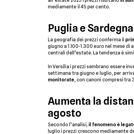
all’estate 2025 i prezzi risultano
in au
mediamente il 45 per cento.
Puglia e Sardegna 
La geografia dei prezzi conferma il
pri
giugno a 1.100-1.300 euro nel mese di a
centrali dell’estate. La tendenza è sim
In Versilia i prezzi sembrano essere inv
settimana tra giugno e luglio, per arri
monitorate
, con canoni compresi tra 3
Aumenta la distanza
agosto
Secondo l’analisi,
il fenomeno è legat
luglio i prezzi crescono mediamente del