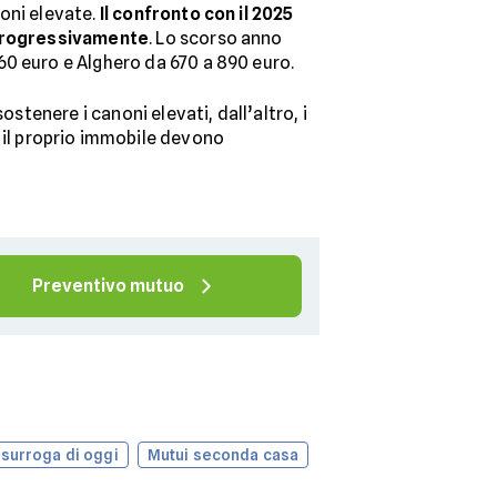
oni elevate.
Il confronto con il 2025
o progressivamente
. Lo scorso anno
60 euro e Alghero da 670 a 890 euro.
stenere i canoni elevati, dall’altro, i
e il proprio immobile devono
Preventivo mutuo
 surroga di oggi
Mutui seconda casa