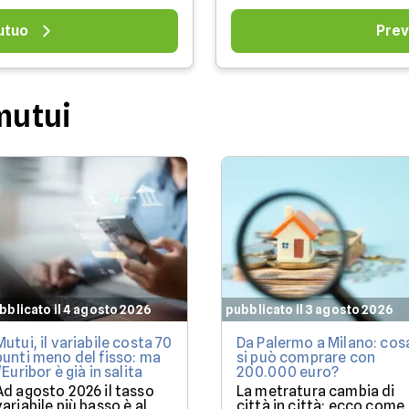
utuo
Prev
mutui
bblicato il 4 agosto 2026
pubblicato il 3 agosto 2026
Mutui, il variabile costa 70
Da Palermo a Milano: cos
punti meno del fisso: ma
si può comprare con
l'Euribor è già in salita
200.000 euro?
Ad agosto 2026 il tasso
La metratura cambia di
variabile più basso è al
città in città: ecco come.