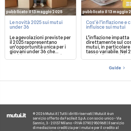
pubblicato il 13 maggio 2025
pubblicato il 13 maggio 
Le novità 2025 sui mutui
Cos'è l'inflazione e
under 36
influisce sui mutui
Le agevolazioni previste per
L’inflazione impatta
il 2025 rappresentano
direttamente sul co
un'opportunità unica per i
mutui, in particolare 
giovani under 36 che
tasso variabile. Nel 
desiderano acquistare la
con la discesa dei ta
loro prima casa.
il mercato offre con
più favorevoli per ch
Guide
finanziare l’acquisto
casa.
© 2026 Mutui.it | Tutti i diritti riservati | Mutui.it è un
servizio offerto da Facile.it S.p.A. con socio unico • Via
Sannio, 3 - 20137 Milano • P.IVA 07902950968 | Il servizio
di mediazione creditizia per i mutui e per il credito al