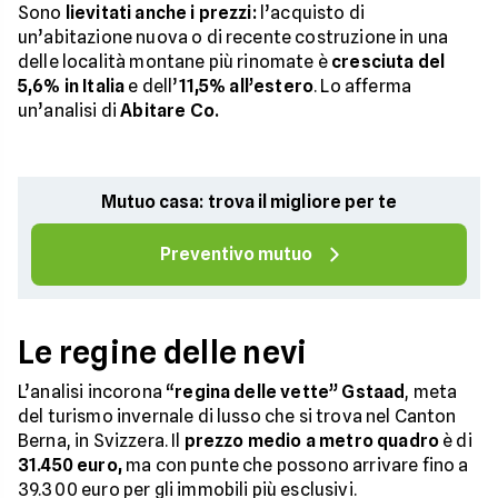
Sono
lievitati anche i prezzi:
l’acquisto di
un’abitazione nuova o di recente costruzione in una
delle località montane più rinomate è
cresciuta del
5,6% in Italia
e dell’
11,5% all’estero
. Lo afferma
un’analisi di
Abitare Co.
Mutuo casa: trova il migliore per te
Preventivo mutuo
Le regine delle nevi
L’analisi incorona “
regina delle vette” Gstaad
, meta
del turismo invernale di lusso che si trova nel Canton
Berna, in Svizzera. Il
prezzo medio a metro quadro
è di
31.450 euro,
ma con punte che possono arrivare fino a
39.300 euro per gli immobili più esclusivi.