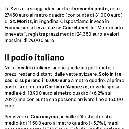
La Svizzera si aggiudica anche il
secondo posto
, con i
27.450 euro al metro quadro (con punte di 31.000 euro)
di
St. Moritz,
in Engadina. Ci spostiamo invece in
Francia per la terza piazza:
Courchevel
, la "Montecarlo
innevata", registra prezzi medi di 24.350 euro e valori
massimi di 29.000 euro.
Il podio italiano
Nelle
località italiane
, anche quelle più gettonate, i
prezzi restano distanti dalle vette svizzere.
Solo in tre
casi si superano i 10.000 euro
a metro quadro: al primo
posto si conferma
Cortina d’Ampezzo
, dove la spesa
media è di 13.900 euro al metro quadro (+6,2% sul
2022), ma con punte che possono arrivare fino a 16.000
euro.
Per vivere a
Courmayeur
, in Valle d'Aosta, il costo
medio è di 11.500 euro al metro quadro (+5,7%), ma si