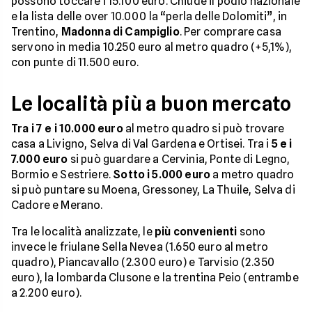
possono toccare i 15.100 euro. Chiude il podio nazionale
e la lista delle over 10.000 la “perla delle Dolomiti”, in
Trentino,
Madonna di Campiglio
. Per comprare casa
servono in media 10.250 euro al metro quadro (+5,1%),
con punte di 11.500 euro.
Le località più a buon mercato
Tra i 7 e i 10.000 euro
al metro quadro si può trovare
casa a Livigno, Selva di Val Gardena e Ortisei. Tra i
5 e i
7.000 euro
si può guardare a Cervinia, Ponte di Legno,
Bormio e Sestriere.
Sotto i 5.000 euro
a metro quadro
si può puntare su Moena, Gressoney, La Thuile, Selva di
Cadore e Merano.
Tra le località analizzate, le
più convenienti
sono
invece le friulane Sella Nevea (1.650 euro al metro
quadro), Piancavallo (2.300 euro) e Tarvisio (2.350
euro), la lombarda Clusone e la trentina Peio (entrambe
a 2.200 euro).