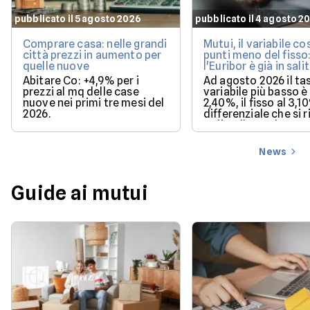
pubblicato il 5 agosto 2026
pubblicato il 4 agosto 2
Comprare casa: nelle grandi
Mutui, il variabile co
città prezzi in aumento per
punti meno del fisso
quelle nuove
l'Euribor è già in sali
Abitare Co: +4,9% per i
Ad agosto 2026 il ta
prezzi al mq delle case
variabile più basso è 
nuove nei primi tre mesi del
2,40%, il fisso al 3,1
2026.
differenziale che si 
se l'Euribor sale co
previsto entro dice
News
Guide ai mutui