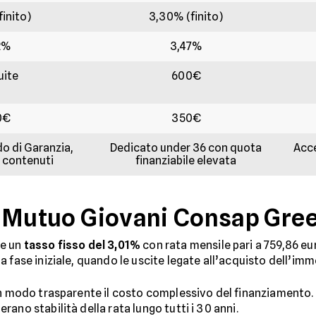
finito)
3,30% (finito)
2%
3,47%
uite
600€
0€
350€
o di Garanzia,
Dedicato under 36 con quota
Acce
li contenuti
finanziabile elevata
 Mutuo Giovani Consap Gre
de un
tasso fisso del 3,01%
con rata mensile pari a 759,86 eur
a fase iniziale, quando le uscite legate all’acquisto dell’i
n modo trasparente il costo complessivo del finanziamento. 
ano stabilità della rata lungo tutti i 30 anni.