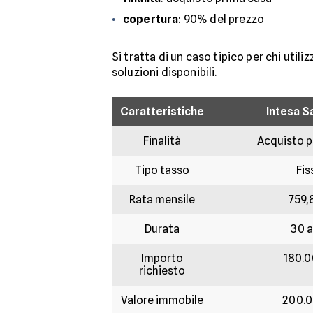
copertura
: 90% del prezzo
Si tratta di un caso tipico per chi uti
soluzioni disponibili.
Caratteristiche
Intesa S
Finalità
Acquisto p
Tipo tasso
Fis
Rata mensile
759,
Durata
30 a
Importo
180.
richiesto
Valore immobile
200.