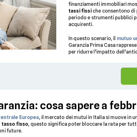
finanziamenti immobiliari most
tassi fissi
che consentono di 
periodo e strumenti pubblici p
acquirenti.
In questo scenario, il
mutuo u
Garanzia Prima Casa rappresent
per ridurre l’impatto dell’anti
Garanzia: cosa sapere a febb
entrale Europea
, il mercato dei mutui in Italia si muove in
n
tasso fisso
, questo significa poter bloccare la rata per tut
oni future.