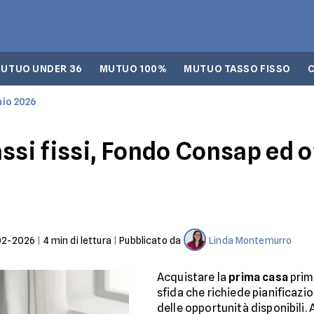
UTUO UNDER 36
MUTUO 100%
MUTUO TASSO FISSO
aio 2026
ssi fissi, Fondo Consap ed o
02-2026
|
4
min di lettura
|
Pubblicato da
Linda Montemurro
Acquistare la
prima casa
prim
sfida che richiede pianificaz
delle opportunità disponibili. 