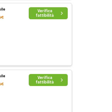
ile
Verifica
fattibilità
6€
ile
Verifica
fattibilità
6€