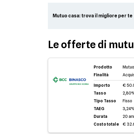
Mutuo casa: trova il migliore per te
Le offerte di mut
Prodotto
Mutuo
Finalità
Acqui
Importo
€ 50
Tasso
2,80%
Tipo Tasso
Fisso
TAEG
3,24
Durata
20 an
Costo totale
€ 32.