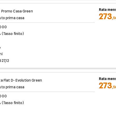
Rata mens
 Promo Casa Green
273
sto prima casa
,5
.000
 (Tasso finito)
%
ni
827,12
Rata mens
ta Flat D- Evolution Green
273
sto prima casa
,5
.000
 (Tasso finito)