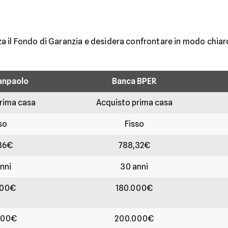
lizza il Fondo di Garanzia e desidera confrontare in modo chia
anpaolo
Banca BPER
rima casa
Acquisto prima casa
so
Fisso
86€
788,32€
nni
30 anni
000€
180.000€
000€
200.000€