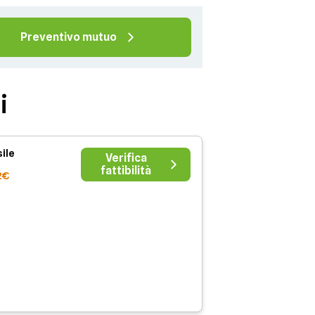
Preventivo mutuo
i
ile
Verifica
fattibilità
2€