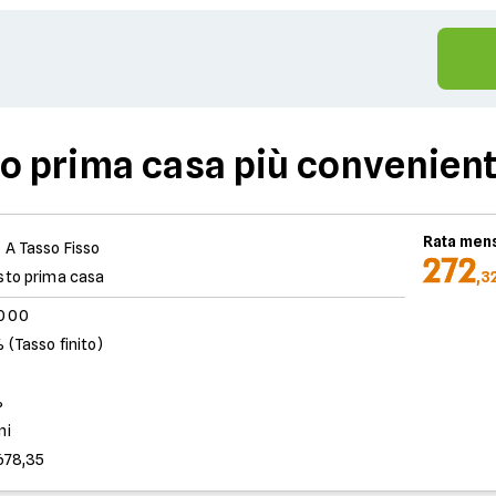
uo prima casa più convenient
Rata mens
 A Tasso Fisso
272
sto prima casa
,3
.000
 (Tasso finito)
%
ni
678,35