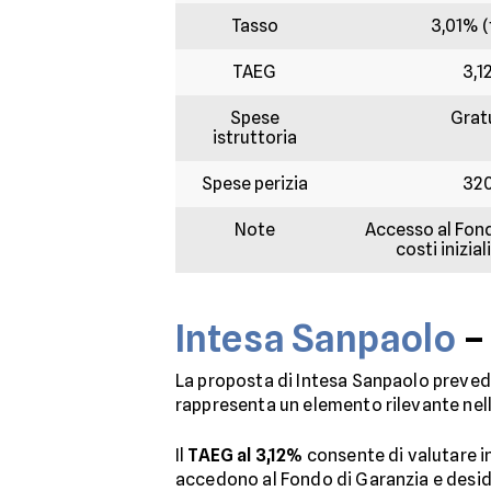
Tasso
3,01% (
TAEG
3,1
Spese
Grat
istruttoria
Spese perizia
32
Note
Accesso al Fond
costi inizia
Intesa Sanpaolo
–
La proposta di Intesa Sanpaolo preve
rappresenta un elemento rilevante nell
Il
TAEG al 3,12%
consente di valutare i
accedono al Fondo di Garanzia e desider