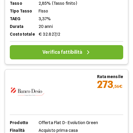
Tasso
2,85% (Tasso finito)
Tipo Tasso
Fisso
TAEG
3,37%
Durata
20 anni
Costo totale
€ 32.827,12
Verifica fattibilità
Rata mensile
273
,56€
Prodotto
Offerta Flat D- Evolution Green
Finalità
Acquisto prima casa