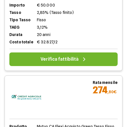
Importo
€ 50.000
Tasso
2,85% (Tasso finito)
Tipo Tasso
Fisso
TAEG
3,12%
Durata
20 anni
Costo totale
€ 32.827,12
Verifica fattibilità
Rata mensile
274
,80€
Prodotto
Mutuo CA Flexi Acquisto Green Tasso Fisso