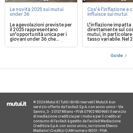
Le novità 2025 sui mutui
Cos'è l'inflazione e
under 36
influisce sui mutui
Le agevolazioni previste per
L’inflazione impatta
il 2025 rappresentano
direttamente sul co
un'opportunità unica per i
mutui, in particolare 
giovani under 36 che
tasso variabile. Nel 
desiderano acquistare la
con la discesa dei ta
loro prima casa.
il mercato offre con
più favorevoli per ch
Guide
finanziare l’acquisto
casa.
© 2026 Mutui.it | Tutti i diritti riservati | Mutui.it è un
servizio offerto da Facile.it S.p.A. con socio unico • Via
Sannio, 3 - 20137 Milano • P.IVA 07902950968 | Il servizio
di mediazione creditizia per i mutui e per il credito al
consumo di Facile.it è gestito da Facile.it Mediazione
Creditizia S.p.A. con socio unico, iscrizione Elenco
Mediatori Creditizi OAM numero M201 • P.IVA