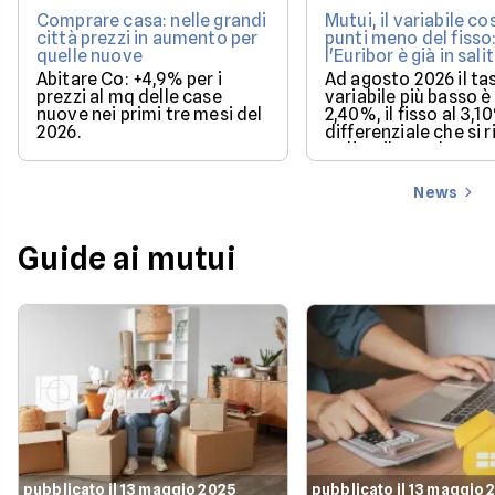
Comprare casa: nelle grandi
Mutui, il variabile co
città prezzi in aumento per
punti meno del fisso
quelle nuove
l'Euribor è già in sali
Abitare Co: +4,9% per i
Ad agosto 2026 il ta
prezzi al mq delle case
variabile più basso è 
nuove nei primi tre mesi del
2,40%, il fisso al 3,1
2026.
differenziale che si 
se l'Euribor sale co
previsto entro dice
News
Guide ai mutui
pubblicato il 13 maggio 2025
pubblicato il 13 maggio 