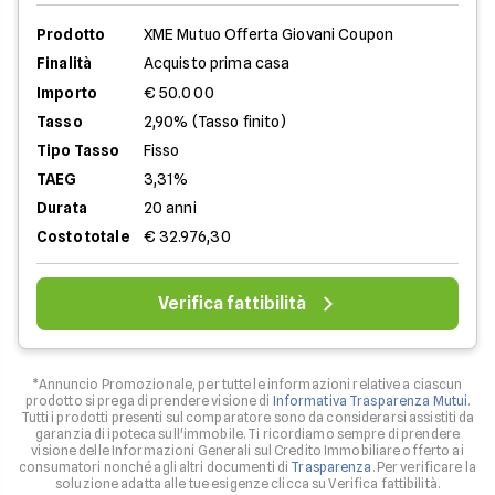
Prodotto
XME Mutuo Offerta Giovani Coupon
Finalità
Acquisto prima casa
Importo
€ 50.000
Tasso
2,90% (Tasso finito)
Tipo Tasso
Fisso
TAEG
3,31%
Durata
20 anni
Costo totale
€ 32.976,30
Verifica fattibilità
*Annuncio Promozionale, per tutte le informazioni relative a ciascun
prodotto si prega di prendere visione di
Informativa Trasparenza Mutui
.
Tutti i prodotti presenti sul comparatore sono da considerarsi assistiti da
garanzia di ipoteca sull'immobile. Ti ricordiamo sempre di prendere
visione delle Informazioni Generali sul Credito Immobiliare offerto ai
consumatori nonché agli altri documenti di
Trasparenza
. Per verificare la
soluzione adatta alle tue esigenze clicca su Verifica fattibilità.