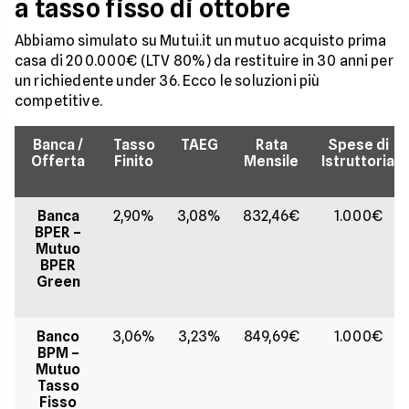
a tasso fisso di ottobre
Abbiamo simulato su Mutui.it un mutuo acquisto prima
casa di 200.000€ (LTV 80%) da restituire in 30 anni per
un richiedente under 36. Ecco le soluzioni più
competitive.
Banca /
Tasso
TAEG
Rata
Spese di
Offerta
Finito
Mensile
Istruttoria
Banca
2,90%
3,08%
832,46€
1.000€
BPER –
Mutuo
BPER
Green
Banco
3,06%
3,23%
849,69€
1.000€
BPM –
Mutuo
Tasso
Fisso