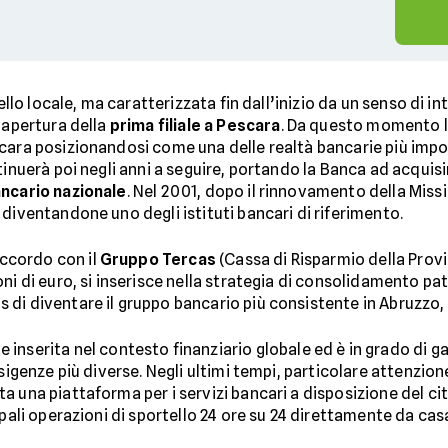
livello locale, ma caratterizzata fin dall’inizio da un senso d
’apertura della
prima filiale a Pescara
. Da questo momento la B
cara posizionandosi come una delle realtà bancarie più impo
tinuerà poi negli anni a seguire, portando la Banca ad acquis
ncario nazionale
. Nel 2001, dopo il rinnovamento della Miss
, diventandone uno degli istituti bancari di riferimento.
accordo con il
Gruppo Tercas
(Cassa di Risparmio della Provi
ioni di euro, si inserisce nella strategia di consolidamento 
i diventare il gruppo bancario più consistente in Abruzzo, co
inserita nel contesto finanziario globale ed è in grado di ga
esigenze più diverse. Negli ultimi tempi, particolare attenzion
ta una piattaforma per i servizi bancari a disposizione del ci
ipali operazioni di sportello 24 ore su 24 direttamente da casa