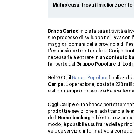
Mutuo casa: trova il migliore per te
Banca Caripe
inizia la sua attività a 
suo processo di sviluppo nel 1927 con l
maggiori comuni della provincia di Pes
L’espansione territoriale di Caripe con
necessarie a entrare in un
contesto ba
far parte del
Gruppo Popolare di Lodi
Nel 2010, il
Banco Popolare
finalizza l’
Caripe
. L’operazione, costata 228 mil
e al contempo consente a Banca Tercas d
Oggi
Caripe
è una banca perfettamente 
prodotti e sevizi che si adattano alle 
dell’
Home banking
ed è stata sviluppa
modo, è possibile usufruire delle princ
veloce servizio informativo a corredo.