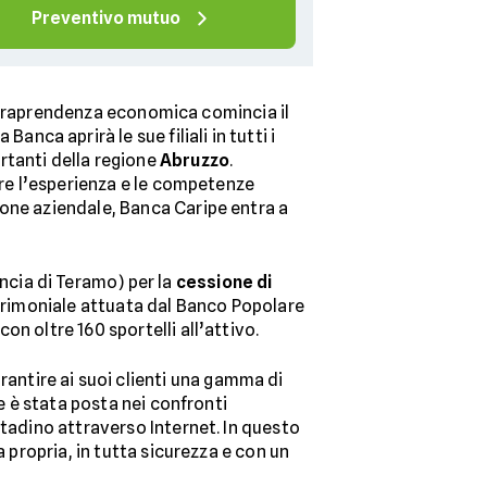
Preventivo mutuo
i intraprendenza economica comincia il
anca aprirà le sue filiali in tutti i
rtanti della regione
Abruzzo
.
ire l’esperienza e le competenze
ione aziendale, Banca Caripe entra a
ncia di Teramo) per la
cessione di
patrimoniale attuata dal Banco Popolare
n oltre 160 sportelli all’attivo.
rantire ai suoi clienti una gamma di
e è stata posta nei confronti
ttadino attraverso Internet. In questo
 propria, in tutta sicurezza e con un