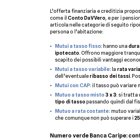
L’offerta finanziaria e creditizia prop
come il
Conto DaVVero
, e per i pensio
articola nelle categorie di seguito rip
persona o l’abitazione:
Mutui a tasso fisso
: hanno una
dura
ipotecato
. Offrono maggiore tranqu
scapito dei possibili vantaggi economi
Mutui a tasso variabile
: la
rata vari
dell’eventuale
ribasso dei tassi
. P
Mutui con CAP
: il tasso può variare
Mutuo a tasso misto
3 x 3
: si tratt
tipo di tasso
passando quindi dal fiss
Mutuo a rata costante
: mutuo varia
che comunque non può superare i
25
Numero verde Banca Caripe: conta