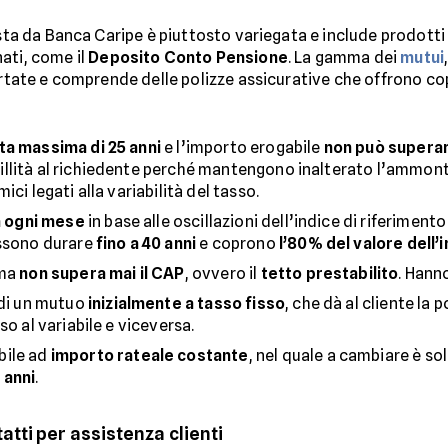
osta da Banca Caripe è piuttosto variegata e include prodotti
nati, come il
Deposito Conto Pensione
. La gamma dei
mutui
ortate e comprende delle polizze assicurative che offrono cop
ta massima di 25 anni
e l’importo erogabile
non può superar
illità al richiedente perché mantengono inalterato l’ammonta
ci legati alla variabilità del tasso.
a ogni mese
in base alle oscillazioni dell’indice di riferiment
ossono durare
fino a 40 anni
e coprono
l’80% del valore dell
 ma
non supera mai il CAP
, ovvero il
tetto prestabilito
. Hann
a di un mutuo
inizialmente a tasso fisso
, che dà al cliente la p
o al variabile e viceversa.
bile ad
importo rateale costante
, nel quale a cambiare è s
 anni
.
tti per assistenza clienti