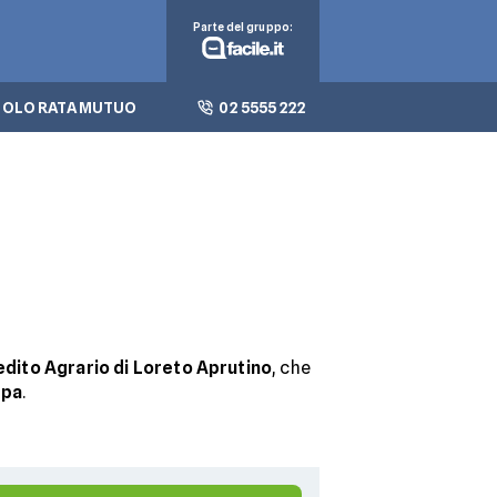
Parte del gruppo:
OLO RATA MUTUO
02 5555 222
edito Agrario di Loreto Aprutino
, che
Spa
.