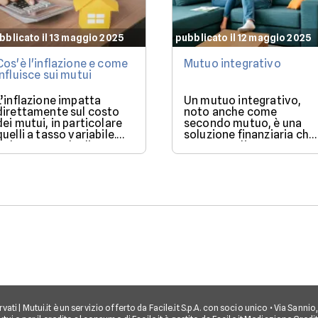
bblicato il 13 maggio 2025
pubblicato il 12 maggio 2025
Cos'è l'inflazione e come
Mutuo integrativo
influisce sui mutui
L’inflazione impatta
Un mutuo integrativo,
direttamente sul costo
noto anche come
dei mutui, in particolare
secondo mutuo, è una
quelli a tasso variabile.
soluzione finanziaria che
Nel 2025, con la discesa
consente di ottenere
dei tassi BCE, il mercato
ulteriore liquidità quand
offre condizioni più
si ha già un mutuo in
favorevoli per chi vuole
corso.
finanziare l’acquisto di
una casa.
iservati | Mutui.it è un servizio offerto da Facile.it S.p.A. con socio unico • Via Sann