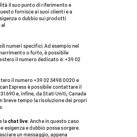
lità il suo punto di riferimento e
esto fornisce ai suoi clienti e a
sigenza o dubbio sui prodotti
 al
ili numeri specifici. Ad esempio nel
arrimento o furto, è possibile
estero il numero dedicato è: +39 02
'estero il numero +39 02 3498 0020 e
ican Express è possibile contattare il
1.690 e, infine, da Stati Uniti, Canada
in breve tempo la risoluzione dei propri
e.
e la
chat live
. Anche in questo caso
que esigenza e dubbio possa sorgere.
r lasciare un messaggio, appena