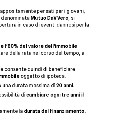
 appositamente pensati per i giovani,
, denominata
Mutuo DaVVero
, si
ertura in caso di eventi dannosi per la
e l’80% del valore dell’immobile
re della rata nel corso del tempo, a
o e consente quindi di beneficiare
’immobile
oggetto di ipoteca.
o una durata massima di
20 anni
.
ossibilità di
cambiare ogni tre anni il
olamente la
durata del finanziamento
,