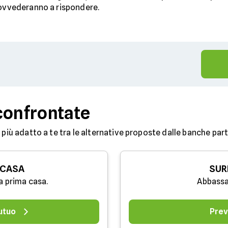
rovvederanno a rispondere.
confrontate
 più adatto a te tra le alternative proposte dalle banche partn
 CASA
SUR
a prima casa.
Abbassa
utuo
Prev