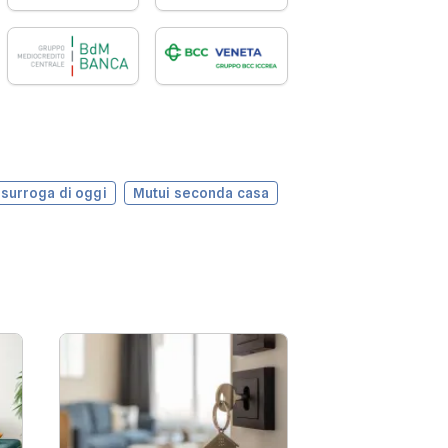
 surroga di oggi
Mutui seconda casa