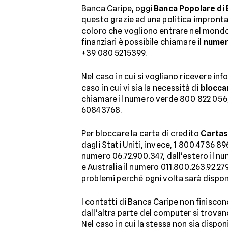
Banca Caripe, oggi
Banca Popolare di 
questo grazie ad una politica improntat
coloro che vogliono entrare nel mondo 
finanziari è possibile chiamare il
numer
+39 080 5215399.
Nel caso in cui si vogliano ricevere in
caso in cui vi sia la necessità di
bloccar
chiamare il numero verde 800 822 056,
60843768.
Per bloccare la carta di credito
Cartas
dagli Stati Uniti, invece, 1 800 4736 89
numero 06.72.900.347, dall'estero il nu
e Australia il numero 011.800.263.92.27
problemi perché ogni volta sarà dispon
I contatti di Banca Caripe non finiscono
dall'altra parte del computer si trovan
Nel caso in cui la stessa non sia dispon