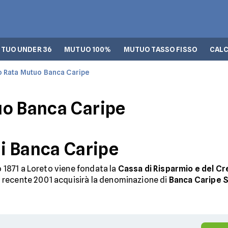
TUO UNDER 36
MUTUO 100%
MUTUO TASSO FISSO
CALC
o Rata Mutuo Banca Caripe
uo Banca Caripe
i Banca Caripe
 1871 a Loreto viene fondata la
Cassa di Risparmio e del Cr
ù recente 2001 acquisirà la denominazione di
Banca Caripe 