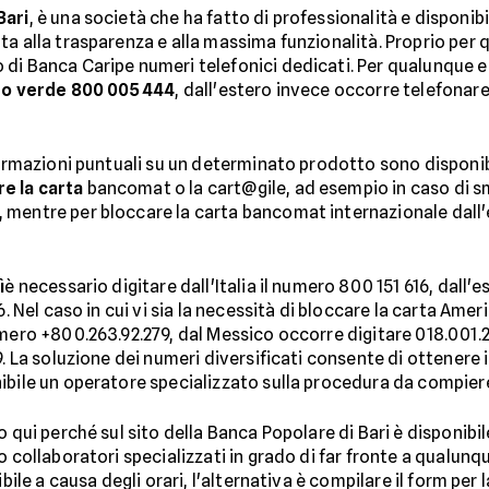
Bari
, è una società che ha fatto di professionalità e disponibi
a alla trasparenza e alla massima funzionalità. Proprio per qu
di Banca Caripe numeri telefonici dedicati. Per qualunque e
o verde 800 005 444
, dall'estero invece occorre telefonare
formazioni puntuali su un determinato prodotto sono disponib
e la carta
bancomat o la cart@gile, ad esempio in caso di sm
 mentre per bloccare la carta bancomat internazionale dall'
ì
è necessario digitare dall'Italia il numero 800 151 616, dall
6. Nel caso in cui vi sia la necessità di bloccare la carta Amer
mero +800.263.92.279, dal Messico occorre digitare 018.001.23
9. La soluzione dei numeri diversificati consente di ottenere 
ibile un operatore specializzato sulla procedura da compier
 qui perché sul sito della Banca Popolare di Bari è disponibil
o collaboratori specializzati in grado di far fronte a qualun
ibile a causa degli orari, l'alternativa è compilare il form pe