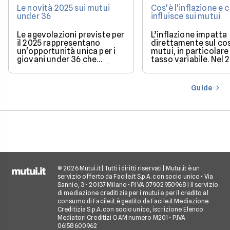
Le novità 2025 sui mutui
Cos'è l'inflazione e
under 36
influisce sui mutui
Le agevolazioni previste per
L’inflazione impatta
il 2025 rappresentano
direttamente sul co
un'opportunità unica per i
mutui, in particolare 
giovani under 36 che
tasso variabile. Nel 
desiderano acquistare la
con la discesa dei ta
loro prima casa.
il mercato offre con
più favorevoli per ch
Guide
finanziare l’acquisto
casa.
© 2026 Mutui.it | Tutti i diritti riservati | Mutui.it è un
servizio offerto da Facile.it S.p.A. con socio unico • Via
Sannio, 3 - 20137 Milano • P.IVA 07902950968 | Il servizio
di mediazione creditizia per i mutui e per il credito al
consumo di Facile.it è gestito da Facile.it Mediazione
Creditizia S.p.A. con socio unico, iscrizione Elenco
Mediatori Creditizi OAM numero M201 • P.IVA
06158600962