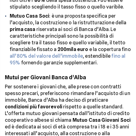
non oltre l’
80%
della spesa sostenuta. Può essere
stipulato scegliendo il tasso fisso o quello varibile.
Mutuo Casa Soci
: è una proposta specifica per
l’acquisto, la costruzione o la ristrutturazione della
prima casa
riservata ai soci di Banca d’Alba. Le
caratteristiche principali sono la possibilità di
scegliere tra il tasso fisso e quello variabile, il tetto
finanziabile fissato a
200mila euro
e la copertura fino
all’80% del valore dell’immobile
, estendibile
fino al
95%
fornendo garanzie supplementari.
Mutui per Giovani Banca d’Alba
Per sostenere i giovani che, alle prese con contratti
spesso precari, preferiscono rimandare l’acquisto di un
immobile, Banca d’Alba ha deciso di praticare
condizioni più favorevoli
rispetto a quelle standard.
L’offerta mutuo giovani pensata dall’istituto di credito
cooperativo albese si chiama
Mutuo Casa Giovani Soci
ed è dedicata ai soci di età compresa tra i 18 e i 35 anni
interessati all’acquisto, alla costruzione o alla