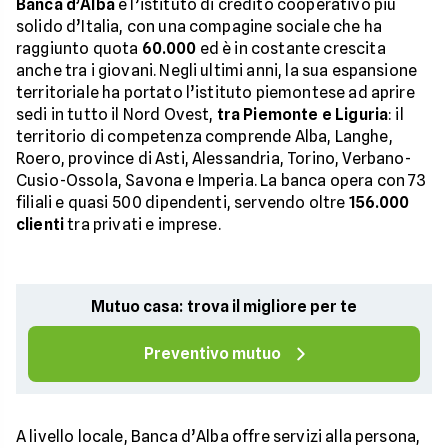
Banca d’Alba
è l’istituto di credito cooperativo più
solido d’Italia, con una compagine sociale che ha
raggiunto quota
60.000
ed è in costante crescita
anche tra i giovani. Negli ultimi anni, la sua espansione
territoriale ha portato l’istituto piemontese ad aprire
sedi in tutto il Nord Ovest,
tra Piemonte e Liguria
: il
territorio di competenza comprende Alba, Langhe,
Roero, province di Asti, Alessandria, Torino, Verbano-
Cusio-Ossola, Savona e Imperia. La banca opera con 73
filiali e quasi 500 dipendenti, servendo oltre
156.000
clienti
tra privati e imprese.
Mutuo casa: trova il migliore per te
Preventivo mutuo
A livello locale, Banca d’Alba offre servizi alla persona,