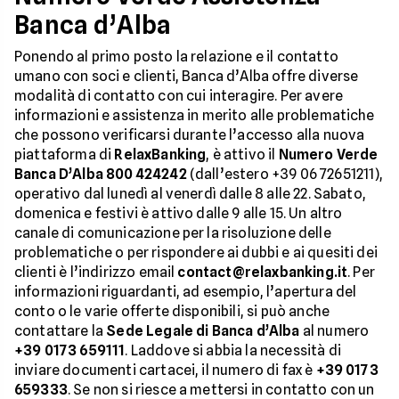
Banca d’Alba
Ponendo al primo posto la relazione e il contatto
umano con soci e clienti, Banca d’Alba offre diverse
modalità di contatto con cui interagire. Per avere
informazioni e assistenza in merito alle problematiche
che possono verificarsi durante l’accesso alla nuova
piattaforma di
RelaxBanking
, è attivo il
Numero Verde
Banca D’Alba 800 424242
(dall’estero +39 06 72651211),
operativo dal lunedì al venerdì dalle 8 alle 22. Sabato,
domenica e festivi è attivo dalle 9 alle 15. Un altro
canale di comunicazione per la risoluzione delle
problematiche o per rispondere ai dubbi e ai quesiti dei
clienti è l’indirizzo email
contact@relaxbanking.it
. Per
informazioni riguardanti, ad esempio, l’apertura del
conto o le varie offerte disponibili, si può anche
contattare la
Sede Legale di Banca d’Alba
al numero
+39 0173 659111
. Laddove si abbia la necessità di
inviare documenti cartacei, il numero di fax è
+39 0173
659333
. Se non si riesce a mettersi in contatto con un