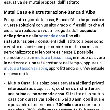
esaustiva dei mutui proposti dall’istituto.
Mutui Casa e Ristrutturazione Banca d’Alba
Per quanto riguarda la casa, Banca d’Alba ha pensato a
diverse soluzioni con un alto grado di flessibilità che vi
aiutano a realizzare i vostri progetti, dall’
acquisto
della prima
o della
seconda casa
fino alla
ristrutturazione
. I consulenti dell’istituto albese sono
a vostra disposizione per creare un mutuo su misura,
personalizzato per le vostre esigenze. È possibile
richiedere sia un
mutuo a tasso fisso
, in modo da avere
la certezza di una rata costante nel tempo, oppure un
mutuo a tasso variabile
, approfittando di un’eventuale
discesa dei tassi.
Mutuo Casa
: è la soluzione riservata ai clienti privati
interessati ad acquistare, costruire o ristrutturare
una
prima
o una
seconda casa
. Si tratta di un mutuo
casa con durata variabile dai 5 ai 30 anni con il quale
è possibile ottenere fino a
200mila euro
coprendo