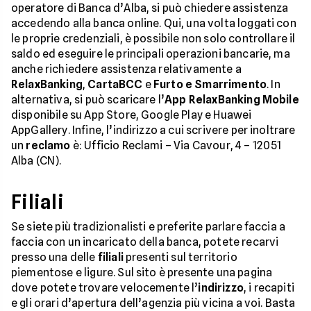
operatore di Banca d’Alba, si può chiedere assistenza
accedendo alla banca online. Qui, una volta loggati con
le proprie credenziali, è possibile non solo controllare il
saldo ed eseguire le principali operazioni bancarie, ma
anche richiedere assistenza relativamente a
RelaxBanking
,
CartaBCC
e
Furto e Smarrimento
. In
alternativa, si può scaricare l’
App RelaxBanking Mobile
disponibile su App Store, Google Play e Huawei
AppGallery. Infine, l’indirizzo a cui scrivere per inoltrare
un
reclamo
è: Ufficio Reclami – Via Cavour, 4 – 12051
Alba (CN).
Filiali
Se siete più tradizionalisti e preferite parlare faccia a
faccia con un incaricato della banca, potete recarvi
presso una delle
filiali
presenti sul territorio
piementose e ligure. Sul sito è presente una pagina
dove potete trovare velocemente l’
indirizzo
, i recapiti
e gli orari d’apertura dell’agenzia più vicina a voi. Basta