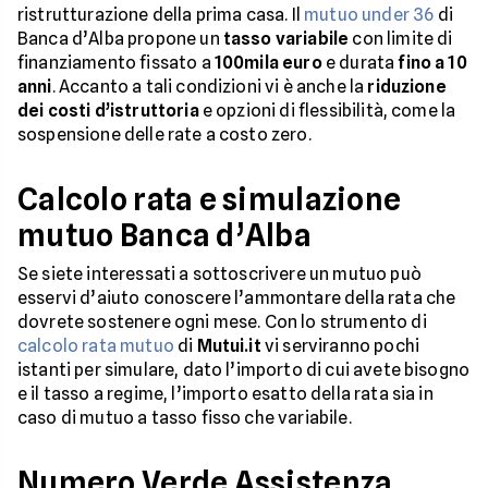
ristrutturazione della prima casa. Il
mutuo under 36
di
Banca d’Alba propone un
tasso variabile
con limite di
finanziamento fissato a
100mila euro
e durata
fino a 10
anni
. Accanto a tali condizioni vi è anche la
riduzione
dei costi d’istruttoria
e opzioni di flessibilità, come la
sospensione delle rate a costo zero.
Calcolo rata e simulazione
mutuo Banca d’Alba
Se siete interessati a sottoscrivere un mutuo può
esservi d’aiuto conoscere l’ammontare della rata che
dovrete sostenere ogni mese. Con lo strumento di
calcolo rata mutuo
di
Mutui.it
vi serviranno pochi
istanti per simulare, dato l’importo di cui avete bisogno
e il tasso a regime, l’importo esatto della rata sia in
caso di mutuo a tasso fisso che variabile.
Numero Verde Assistenza