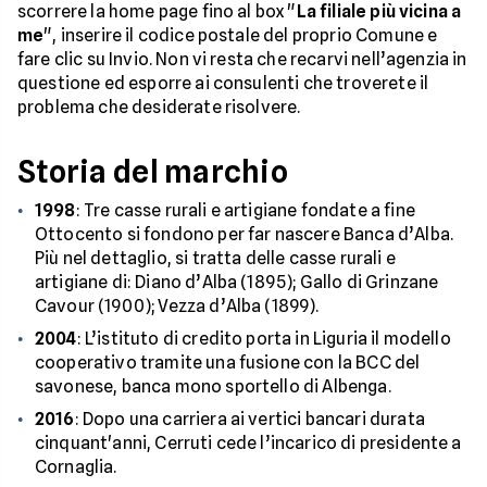
scorrere la home page fino al box "
La filiale più vicina a
me
", inserire il codice postale del proprio Comune e
fare clic su Invio. Non vi resta che recarvi nell’agenzia in
questione ed esporre ai consulenti che troverete il
problema che desiderate risolvere.
Storia del marchio
1998
: Tre casse rurali e artigiane fondate a fine
Ottocento si fondono per far nascere Banca d’Alba.
Più nel dettaglio, si tratta delle casse rurali e
artigiane di: Diano d’Alba (1895); Gallo di Grinzane
Cavour (1900); Vezza d’Alba (1899).
2004
: L’istituto di credito porta in Liguria il modello
cooperativo tramite una fusione con la BCC del
savonese, banca mono sportello di Albenga.
2016
: Dopo una carriera ai vertici bancari durata
cinquant'anni, Cerruti cede l’incarico di presidente a
Cornaglia.