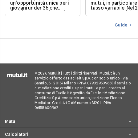
un'opportunità unica per i
mutui, in particolare 
giovani under 36 che
tasso variabile. Nel 
desiderano acquistare la
con la discesa dei ta
loro prima casa.
il mercato offre con
più favorevoli per ch
Guide
finanziare l’acquisto
casa.
© 2026 Mutui.it | Tutti i diritti riservati | Mutui.it è un
servizio offerto da Facile.it S.p.A. con socio unico • Via
Sannio, 3 - 20137 Milano • P.IVA 07902950968 | Il servizio
di mediazione creditizia per i mutui e per il credito al
consumo di Facile.it è gestito da Facile.it Mediazione
Creditizia S.p.A. con socio unico, iscrizione Elenco
Mediatori Creditizi OAM numero M201 • P.IVA
06158600962
Mutui
Calcolatori
Mutui Prima Casa