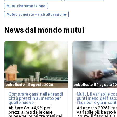
Mutui ristrutturazione
Mutuo acquisto + ristrutturazione
News dal mondo mutui
pubblicato il 5 agosto 2026
pubblicato il 4 agosto 2
Comprare casa: nelle grandi
Mutui, il variabile co
città prezzi in aumento per
punti meno del fisso
quelle nuove
l'Euribor è già in sali
Abitare Co: +4,9% per i
Ad agosto 2026 il ta
prezzi al mq delle case
variabile più basso è 
nuove nei primi tre mesi del
2,40%, il fisso al 3,1