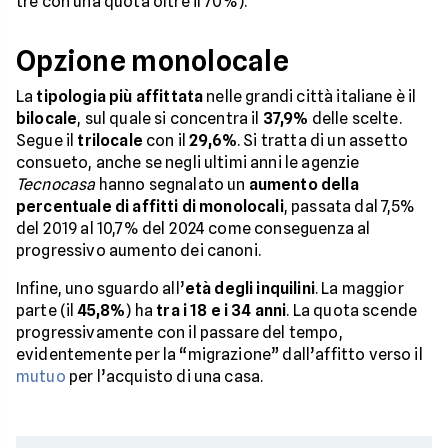
tre con una quota oltre il 70%).
Opzione monolocale
La
tipologia più affittata
nelle grandi città italiane è il
bilocale
, sul quale si concentra il
37,9%
delle scelte.
Segue il
trilocale
con il
29,6%
. Si tratta di un assetto
consueto, anche se negli ultimi anni le agenzie
Tecnocasa
hanno segnalato un
aumento della
percentuale di affitti di monolocali
, passata dal 7,5%
del 2019 al 10,7% del 2024 come conseguenza al
progressivo aumento dei canoni.
Infine, uno sguardo all’
età degli inquilini
. La maggior
parte (il
45,8%
) ha
tra i 18 e i 34 anni
. La quota scende
progressivamente con il passare del tempo,
evidentemente per la “migrazione” dall’affitto verso il
mutuo
per l’acquisto di una casa.