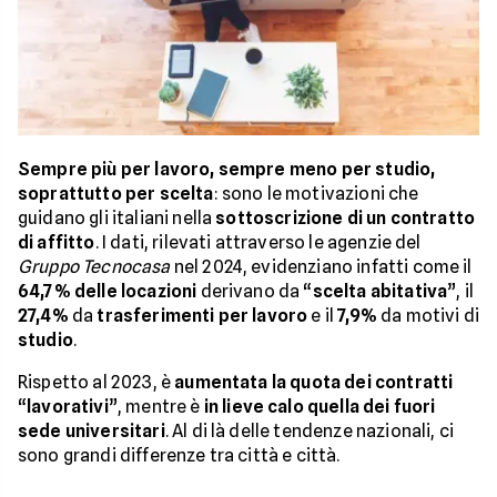
Sempre più per lavoro, sempre meno per studio,
soprattutto per scelta
: sono le motivazioni che
guidano gli italiani nella
sottoscrizione di un contratto
di affitto
. I dati, rilevati attraverso le agenzie del
Gruppo Tecnocasa
nel 2024, evidenziano infatti come il
64,7% delle locazioni
derivano da “
scelta abitativa
”, il
27,4%
da
trasferimenti per lavoro
e il
7,9%
da motivi di
studio
.
Rispetto al 2023, è
aumentata la quota dei contratti
“
lavorativi
”, mentre è
in lieve calo quella dei fuori
sede universitari
. Al di là delle tendenze nazionali, ci
sono grandi differenze tra città e città.