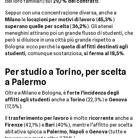
dei loro familiari) sul
29,7% dei contratti
.
Seppur con una concentrazione diversa, anche a
Milano
le
locazioni per motivi di lavoro
(
45,3%
)
superano quelle per scelta
(
36,2%
). Gli atenei
meneghini attirano poi un grande flusso di studenti, che
però si diluisce in una città più grande rispetto a
Bologna: ecco perché la
quota di affitti destinati agli
studenti
, comunque sostanziosa,
si ferma al 18,5%
.
Per studio a Torino, per scelta
a Palermo
Oltre a Milano e Bologna, è
forte l’incidenza degli
affitti
agli studenti
anche a
Torino
(22,3%) e
Genova
(17,5%).
Il
trasferimento per lavoro
è molto
ricorrente
anche a
Firenze
(42,1%) e
Bari
(40%), mentre l’affitto per scelta
abitativa spicca a
Palermo
,
Napoli
e
Genova
(tutte e