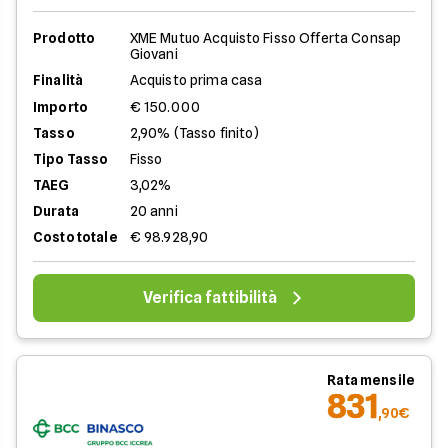
Prodotto
XME Mutuo Acquisto Fisso Offerta Consap
Giovani
Finalità
Acquisto prima casa
Importo
€ 150.000
Tasso
2,90% (Tasso finito)
Tipo Tasso
Fisso
TAEG
3,02%
Durata
20 anni
Costo totale
€ 98.928,90
Verifica fattibilità
Rata mensile
831
,90€