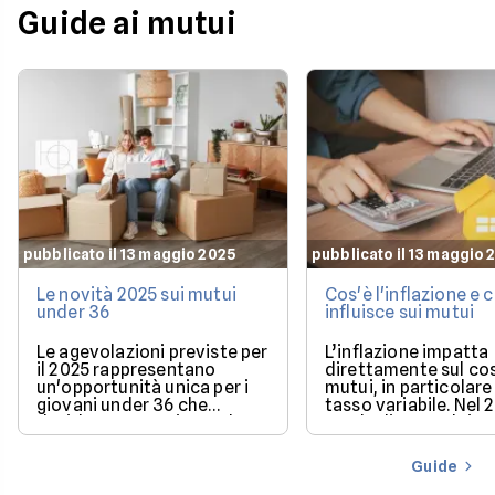
Guide ai mutui
pubblicato il 13 maggio 2025
pubblicato il 13 maggio 
Le novità 2025 sui mutui
Cos'è l'inflazione e
under 36
influisce sui mutui
Le agevolazioni previste per
L’inflazione impatta
il 2025 rappresentano
direttamente sul co
un'opportunità unica per i
mutui, in particolare 
giovani under 36 che
tasso variabile. Nel 
desiderano acquistare la
con la discesa dei ta
loro prima casa.
il mercato offre con
più favorevoli per ch
Guide
finanziare l’acquisto
casa.