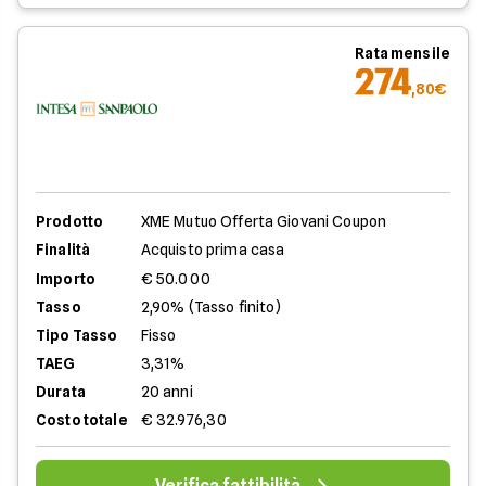
Rata mensile
274
,80€
Prodotto
XME Mutuo Offerta Giovani Coupon
Finalità
Acquisto prima casa
Importo
€ 50.000
Tasso
2,90% (Tasso finito)
Tipo Tasso
Fisso
TAEG
3,31%
Durata
20 anni
Costo totale
€ 32.976,30
Verifica fattibilità