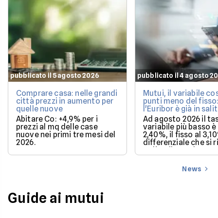
pubblicato il 5 agosto 2026
pubblicato il 4 agosto 2
Comprare casa: nelle grandi
Mutui, il variabile co
città prezzi in aumento per
punti meno del fisso
quelle nuove
l'Euribor è già in sali
Abitare Co: +4,9% per i
Ad agosto 2026 il ta
prezzi al mq delle case
variabile più basso è 
nuove nei primi tre mesi del
2,40%, il fisso al 3,1
2026.
differenziale che si 
se l'Euribor sale co
previsto entro dice
News
Guide ai mutui