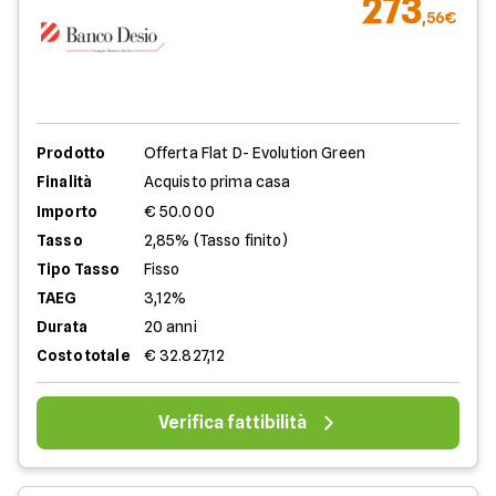
273
,56€
Prodotto
Offerta Flat D- Evolution Green
Finalità
Acquisto prima casa
Importo
€ 50.000
Tasso
2,85% (Tasso finito)
Tipo Tasso
Fisso
TAEG
3,12%
Durata
20 anni
Costo totale
€ 32.827,12
Verifica fattibilità