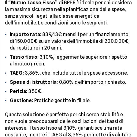
Il “
Mutuo Tasso Fisso
” di BPER è ideale per chi desidera
la massima sicurezza nella pianificazione delle spese,
senza vincoli legati alla classe energetica
dell’immobile. Le condizioni sono le seguenti.
Importo rata:
839,43€ mensili per un finanziamento
di 150.000€ su un valore dell’immobile di 200.000€,
da restituire in 20 anni.
Tasso fisso:
3,10%, leggermente superiore rispetto
al mutuo green.
TAEG:
3,36%, che include tutte le spese accessorie.
Spese di istruttoria:
0,80% dell’importo richiesto.
Perizia:
350€.
Gestione:
Pratiche gestite in filiale.
Questa soluzione è perfetta per chi cerca stabilità e
non vuole preoccuparsi delle oscillazioni dei tassi di
interesse. Il tasso fisso al 3,10% garantisce una rata
costante, mentre il TAEG al 3,36% permette di valutare