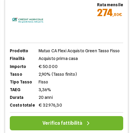
Rata mensile
274
,80€
Prodotto
Mutuo CA Flexi Acquisto Green Tasso Fisso
Finalità
Acquisto prima casa
Importo
€ 50.000
Tasso
2,90% (Tasso finito)
Tipo Tasso
Fisso
TAEG
3,36%
Durata
20 anni
Costo totale
€ 32.976,30
Verifica fattibilità