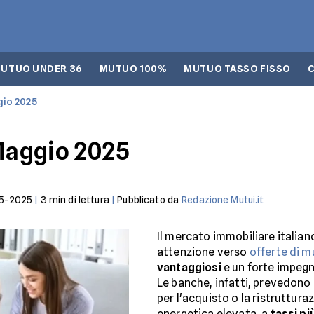
UTUO UNDER 36
MUTUO 100%
MUTUO TASSO FISSO
gio 2025
 Maggio 2025
5-2025
|
3
min di lettura
|
Pubblicato da
Redazione Mutui.it
Il mercato immobiliare italia
attenzione verso
offerte di 
vantaggiosi
e un forte impegn
Le banche, infatti, prevedono
per l'acquisto o la ristruttura
energetica elevata, a
tassi pi