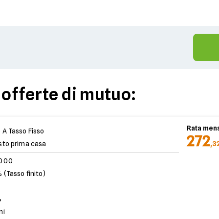
 offerte di mutuo:
Rata mens
 A Tasso Fisso
272
sto prima casa
,3
.000
 (Tasso finito)
%
ni