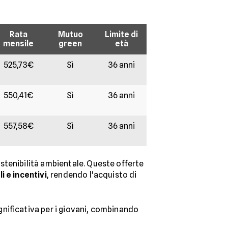
Rata
Mutuo
Limite di
mensile
green
età
525,73€
Sì
36 anni
550,41€
Sì
36 anni
557,58€
Sì
36 anni
stenibilità ambientale. Queste offerte
i e incentivi
, rendendo l'acquisto di
nificativa per i giovani, combinando