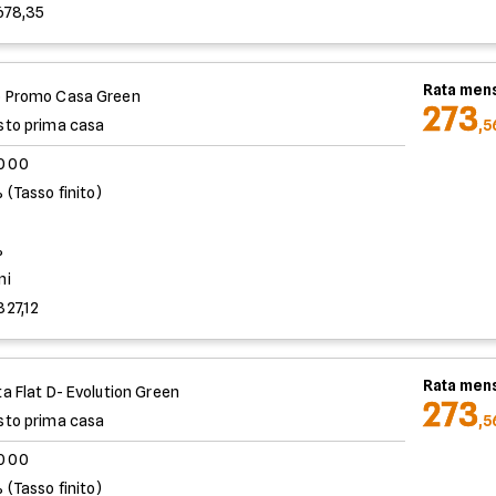
678,35
Rata mens
 Promo Casa Green
273
sto prima casa
,5
.000
 (Tasso finito)
%
ni
827,12
Rata mens
ta Flat D- Evolution Green
273
sto prima casa
,5
.000
 (Tasso finito)