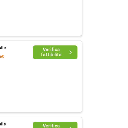
ile
Verifica
fattibilità
0€
ile
Verifica