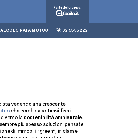
Parte del gruppo:
CALCOLO RATA MUTUO
02 5555 222
no sta vedendo una crescente
mutuo
che combinano
tassi fissi
o verso la
sostenibilità ambientale
.
 sempre più spesso soluzioni pensate
zione di immobili “green”, in classe
ù bassi
rispetto a un mutuo