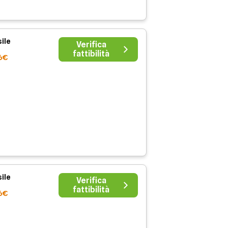
ile
Verifica
fattibilità
6€
ile
Verifica
fattibilità
6€