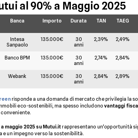
utui al 90% a Maggio 2025
Banca
Importo
Durata
TAN
TAEG
Intesa
135.000€
30
2,39%
2,49%
Sanpaolo
anni
Banco BPM
135.000€
30
2,74%
2,84%
anni
Webank
135.000€
30
2,84%
2,89%
anni
green
risponde a una domanda di mercato che privilegia la so
immobili eco-sostenibili, ma spesso includono
vantaggi fiscal
e conveniente.
 a maggio 2025 su Mutui.it
rappresentano un'opportunità sig
ia e un impegno verso la sostenibilità.