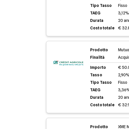
Tipo Tasso
Fisso
TAEG
3,12
Durata
20 an
Costo totale
€ 32.
Prodotto
Mutuo
Finalità
Acqui
Importo
€ 50
Tasso
2,90%
Tipo Tasso
Fisso
TAEG
3,36
Durata
20 an
Costo totale
€ 32.
Prodotto
XME M