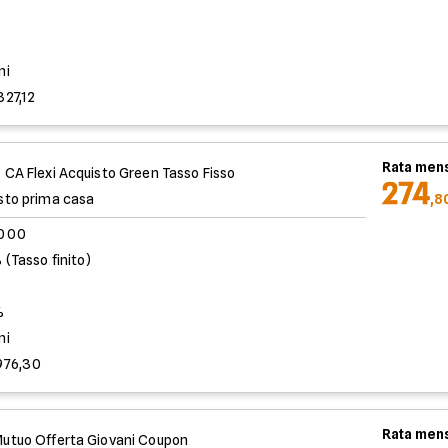
%
ni
827,12
Rata mens
 CA Flexi Acquisto Green Tasso Fisso
274
sto prima casa
,8
.000
 (Tasso finito)
%
ni
976,30
Rata mens
utuo Offerta Giovani Coupon