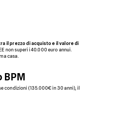
a il prezzo di acquisto e il valore di
SEE non superi i 40.000 euro annui.
ima casa.
co BPM
se condizioni (135.000€ in 30 anni), il