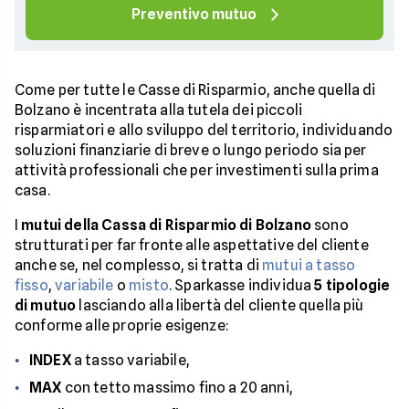
Preventivo mutuo
Come per tutte le Casse di Risparmio, anche quella di
Bolzano è incentrata alla tutela dei piccoli
risparmiatori e allo sviluppo del territorio, individuando
soluzioni finanziarie di breve o lungo periodo sia per
attività professionali che per investimenti sulla prima
casa.
I
mutui della Cassa di Risparmio di Bolzano
sono
strutturati per far fronte alle aspettative del cliente
anche se, nel complesso, si tratta di
mutui a tasso
fisso
,
variabile
o
misto
. Sparkasse individua
5 tipologie
di mutuo
lasciando alla libertà del cliente quella più
conforme alle proprie esigenze:
INDEX
a tasso variabile,
MAX
con tetto massimo fino a 20 anni,