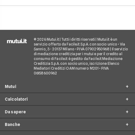
© 2026 Mutui.it | Tutti i diritti riservati | Mutui.it è un
servizio offerto da Facile.it S.p.A. con socio unico • Via
Sannio, 3 - 20137 Milano • P.IVA 07902950968 | Il servizio
di mediazione creditizia per i mutui e per il credito al
consumo di Facile.it è gestito da Facile.it Mediazione
Creditizia S.p.A. con socio unico, iscrizione Elenco
Mediatori Creditizi OAM numero M201 • P.IVA
06158600962
Mutui
Calcolatori
Mutui Prima Casa
Da sapere
Mutuo Seconda Casa
Simulazione Mutuo
Surroga Mutuo
Banche
Calcolo Piano di Ammortamento
Tempistiche mutuo
Mutuo per Ristrutturazione
Calcolo Importo da Rata