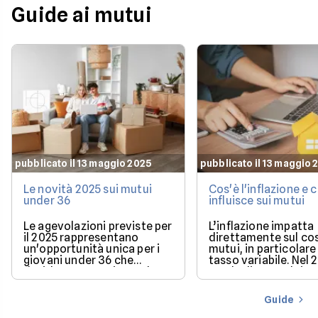
Guide ai mutui
pubblicato il 13 maggio 2025
pubblicato il 13 maggio 
Le novità 2025 sui mutui
Cos'è l'inflazione e
under 36
influisce sui mutui
Le agevolazioni previste per
L’inflazione impatta
il 2025 rappresentano
direttamente sul co
un'opportunità unica per i
mutui, in particolare 
giovani under 36 che
tasso variabile. Nel 
desiderano acquistare la
con la discesa dei ta
loro prima casa.
il mercato offre con
più favorevoli per ch
Guide
finanziare l’acquisto
casa.