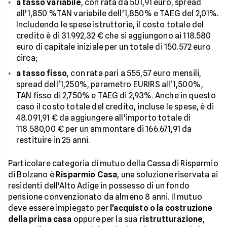
a tasso variabile
, con rata da 501,91 euro, spread
all'1,850 %TAN variabile dell'1,850% e TAEG del 2,01%.
Includendo le spese istruttorie, il costo totale del
credito è di 31.992,32 € che si aggiungono ai 118.580
euro di capitale iniziale per un totale di 150.572 euro
circa;
a tasso fisso
, con rata pari a 555,57 euro mensili,
spread dell'1,250%, parametro EURIRS all'1,500%,
TAN fisso di 2,750% e TAEG di 2,93%. Anche in questo
caso il costo totale del credito, incluse le spese, è di
48.091,91 € da aggiungere all'importo totale di
118.580,00 € per un ammontare di 166.671,91 da
restituire in 25 anni.
Particolare categoria di mutuo della Cassa di Risparmio
di Bolzano è
Risparmio Casa
, una soluzione riservata ai
residenti dell'Alto Adige in possesso di un fondo
pensione convenzionato da almeno 8 anni. Il mutuo
deve essere impiegato per
l'acquisto o la costruzione
della prima casa
oppure per la sua
ristrutturazione
,