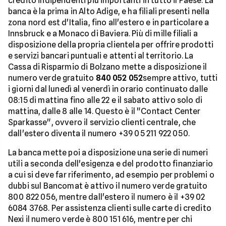
credito indipendenti più importanti in tutto il Paese. La
banca è la prima in Alto Adige, e ha filiali presenti nella
zona nord est d'Italia, fino all'estero e in particolare a
Innsbruck e a Monaco di Baviera. Più di mille filiali a
disposizione della propria clientela per offrire prodotti
e servizi bancari puntuali e attenti al territorio. La
Cassa di Risparmio di Bolzano mette a disposizione il
numero verde gratuito
840 052 052
sempre attivo, tutti
i giorni dal lunedì al venerdì in orario continuato dalle
08:15 di mattina fino alle 22 e il sabato attivo solo di
mattina, dalle 8 alle 14. Questo è il "Contact Center
Sparkasse", ovvero il servizio clienti centrale, che
dall'estero diventa il numero +39 05 211 922 050.
La banca mette poi a disposizione una serie di numeri
utili a seconda dell'esigenza e del prodotto finanziario
a cui si deve far riferimento, ad esempio per problemi o
dubbi sul Bancomat è attivo il numero verde gratuito
800 822 056, mentre dall'estero il numero è il +39 02
6084 3768. Per assistenza clienti sulle carte di credito
Nexi il numero verde è 800 151 616, mentre per chi