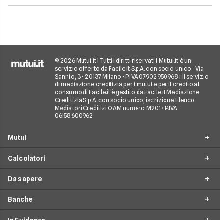
© 2026 Mutui.it | Tutti i diritti riservati | Mutui.it è un
servizio offerto da Facile.it S.p.A. con socio unico • Via
Sannio, 3 - 20137 Milano • P.IVA 07902950968 | Il servizio
di mediazione creditizia per i mutui e per il credito al
consumo di Facile.it è gestito da Facile.it Mediazione
Creditizia S.p.A. con socio unico, iscrizione Elenco
Mediatori Creditizi OAM numero M201 • P.IVA
06158600962
Mutui
Calcolatori
Mutui Prima Casa
Da sapere
Mutuo Seconda Casa
Simulazione Mutuo
Surroga Mutuo
Banche
Calcolo Piano di Ammortamento
Tempistiche mutuo
Mutuo per Ristrutturazione
Calcolo Importo da Rata