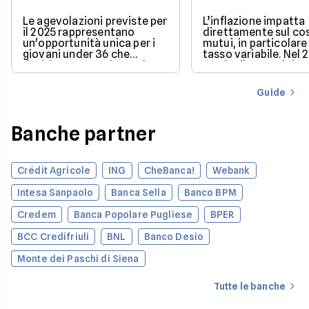
Le agevolazioni previste per
L’inflazione impatta
il 2025 rappresentano
direttamente sul co
un'opportunità unica per i
mutui, in particolare 
giovani under 36 che
tasso variabile. Nel 
desiderano acquistare la
con la discesa dei ta
loro prima casa.
il mercato offre con
più favorevoli per ch
Guide
finanziare l’acquisto
casa.
Banche partner
Crédit Agricole
ING
CheBanca!
Webank
Intesa Sanpaolo
Banca Sella
Banco BPM
Credem
Banca Popolare Pugliese
BPER
BCC Credifriuli
BNL
Banco Desio
Monte dei Paschi di Siena
Tutte le banche