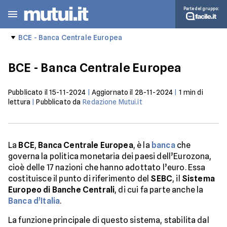
Parte del gruppo:
BCE - Banca Centrale Europea
BCE - Banca Centrale Europea
Pubblicato il
15-11-2024
|
Aggiornato il
28-11-2024
|
1
min di
lettura
|
Pubblicato da
Redazione Mutui.it
La
BCE
,
Banca Centrale Europea
, è la
banca
che
governa la politica monetaria dei paesi dell’Eurozona,
cioè delle 17 nazioni che hanno adottato l’euro. Essa
costituisce il punto di riferimento del
SEBC
, il
Sistema
Europeo di Banche Centrali
, di cui fa parte anche la
Banca d’Italia
.
La funzione principale di questo sistema, stabilita dal