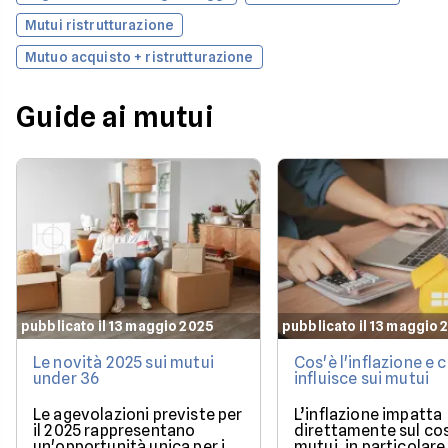
Mutui ristrutturazione
Mutuo acquisto + ristrutturazione
Guide ai mutui
pubblicato il 13 maggio 2025
pubblicato il 13 maggio 
Le novità 2025 sui mutui
Cos'è l'inflazione e
under 36
influisce sui mutui
Le agevolazioni previste per
L’inflazione impatta
il 2025 rappresentano
direttamente sul co
un'opportunità unica per i
mutui, in particolare 