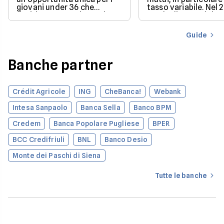
giovani under 36 che
tasso variabile. Nel 
desiderano acquistare la
con la discesa dei ta
loro prima casa.
il mercato offre con
più favorevoli per ch
Guide
finanziare l’acquisto
casa.
Banche partner
Crédit Agricole
ING
CheBanca!
Webank
Intesa Sanpaolo
Banca Sella
Banco BPM
Credem
Banca Popolare Pugliese
BPER
BCC Credifriuli
BNL
Banco Desio
Monte dei Paschi di Siena
Tutte le banche