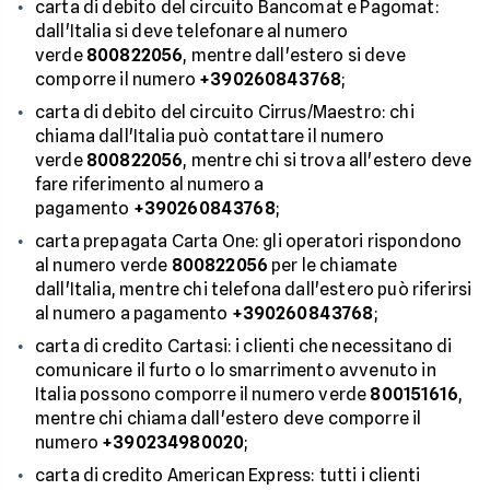
carta di debito del circuito Bancomat e Pagomat:
dall'Italia si deve telefonare al numero
verde
800822056
, mentre dall'estero si deve
comporre il numero
+390260843768
;
carta di debito del circuito Cirrus/Maestro: chi
chiama dall'Italia può contattare il numero
verde
800822056
, mentre chi si trova all'estero deve
fare riferimento al numero a
pagamento
+390260843768
;
carta prepagata Carta One: gli operatori rispondono
al numero verde
800822056
per le chiamate
dall'Italia, mentre chi telefona dall'estero può riferirsi
al numero a pagamento
+390260843768
;
carta di credito Cartasi: i clienti che necessitano di
comunicare il furto o lo smarrimento avvenuto in
Italia possono comporre il numero verde
800151616
,
mentre chi chiama dall'estero deve comporre il
numero
+390234980020
;
carta di credito American Express: tutti i clienti