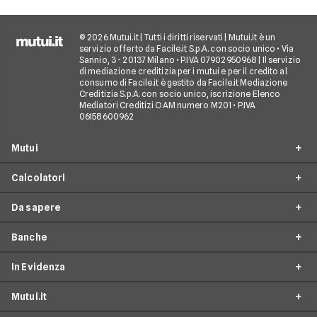
© 2026 Mutui.it | Tutti i diritti riservati | Mutui.it è un
servizio offerto da Facile.it S.p.A. con socio unico • Via
Sannio, 3 - 20137 Milano • P.IVA 07902950968 | Il servizio
di mediazione creditizia per i mutui e per il credito al
consumo di Facile.it è gestito da Facile.it Mediazione
Creditizia S.p.A. con socio unico, iscrizione Elenco
Mediatori Creditizi OAM numero M201 • P.IVA
06158600962
Mutui
Calcolatori
Mutui Prima Casa
Da sapere
Mutuo Seconda Casa
Simulazione Mutuo
Surroga Mutuo
Banche
Calcolo Piano di Ammortamento
Tempistiche mutuo
Mutuo per Ristrutturazione
Calcolo Importo da Rata
In Evidenza
Tassi di interesse mutui
Intesa Sanpaolo
Mutuo Completamento Costruzione
Calcolo Tasso Mutuo
Rinegoziazione mutuo o surroga?
Mutui.it
Fineco
Mutuo per Liquidità
Mutuo 95 per cento
Calcolo Taeg Mutuo
Come funziona il mutuo edilizio