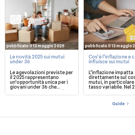
pubblicato il 13 maggio 2025
pubblicato il 13 maggio 
Le novità 2025 sui mutui
Cos'è l'inflazione e
under 36
influisce sui mutui
Le agevolazioni previste per
L’inflazione impatta
il 2025 rappresentano
direttamente sul co
un'opportunità unica per i
mutui, in particolare 
giovani under 36 che
tasso variabile. Nel 
desiderano acquistare la
con la discesa dei ta
loro prima casa.
il mercato offre con
più favorevoli per ch
Guide
finanziare l’acquisto
casa.