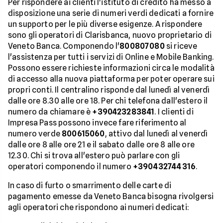
Per rispondere ai clienti l'istituto di credito ha messo a
disposizione una serie di numeri verdi dedicati a fornire
un supporto per le più diverse esigenze. A rispondere
sono gli operatori di Clarisbanca, nuovo proprietario di
Veneto Banca. Componendo l'
800807080
si riceve
l'assistenza per tutti i servizi di Online e Mobile Banking.
Possono essere richieste informazioni circa le modalità
di accesso alla nuova piattaforma per poter operare sui
propri conti. Il centralino risponde dal lunedì al venerdì
dalle ore 8.30 alle ore 18. Per chi telefona dall'estero il
numero da chiamare è
+390423283841
. I clienti di
Impresa Pass possono invece fare riferimento al
numero verde
800615060
, attivo dal lunedì al venerdì
dalle ore 8 alle ore 21 e il sabato dalle ore 8 alle ore
12.30. Chi si trova all'estero può parlare con gli
operatori componendo il numero
+390432744316
.
In caso di furto o smarrimento delle carte di
pagamento emesse da Veneto Banca bisogna rivolgersi
agli operatori che rispondono ai numeri dedicati: