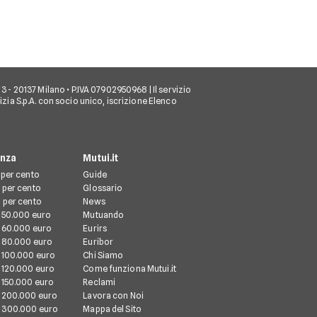
scelte abitati
io, 3 - 20137 Milano • P.IVA 07902950968 | Il servizio
tizia S.p.A. con socio unico, iscrizione Elenco
enza
Mutui.it
 per cento
Guide
 per cento
Glossario
 per cento
News
 50.000 euro
Mutuando
 60.000 euro
Eurirs
 80.000 euro
Euribor
 100.000 euro
Chi Siamo
 120.000 euro
Come funziona Mutui.it
 150.000 euro
Reclami
 200.000 euro
Lavora con Noi
 300.000 euro
Mappa del Sito