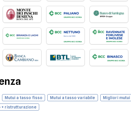
denza
Mutui a tasso fisso
Mutui a tasso variabile
Migliori mutui
 + ristrutturazione