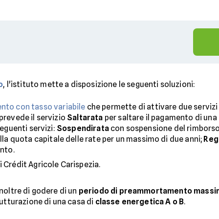
o
, l'istituto mette a disposizione le seguenti soluzioni:
nto con tasso variabile
che permette di attivare due servizi 
prevede il servizio
Saltarata
per saltare il pagamento di una r
seguenti servizi:
Sospendirata
con sospensione del rimborso 
a quota capitale delle rate per un massimo di due anni;
Reg
ento.
i Crédit Agricole Carispezia.
noltre di godere di un
periodo di preammortamento massim
rutturazione di una casa di
classe energetica A o B
.