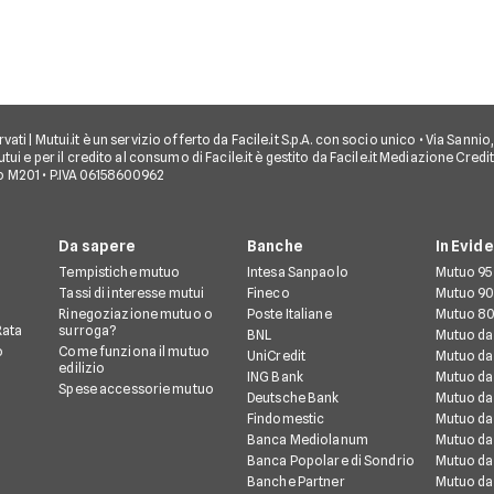
iservati | Mutui.it è un servizio offerto da Facile.it S.p.A. con socio unico • Via Sann
tui e per il credito al consumo di Facile.it è gestito da Facile.it Mediazione Credi
o M201 • P.IVA 06158600962
Da sapere
Banche
In Evid
Tempistiche mutuo
Intesa Sanpaolo
Mutuo 95
Tassi di interesse mutui
Fineco
Mutuo 90
Rinegoziazione mutuo o
Poste Italiane
Mutuo 80
Rata
surroga?
BNL
Mutuo da
o
Come funziona il mutuo
UniCredit
Mutuo da
edilizio
ING Bank
Mutuo da
Spese accessorie mutuo
Deutsche Bank
Mutuo da
Findomestic
Mutuo da
Banca Mediolanum
Mutuo da
Banca Popolare di Sondrio
Mutuo da
Banche Partner
Mutuo da