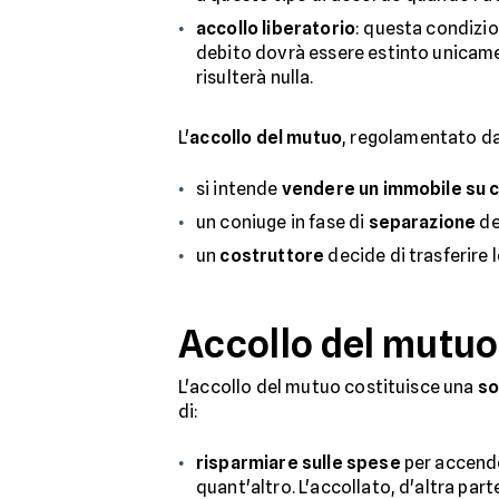
accollo liberatorio
: questa condizio
debito dovrà essere estinto unicamen
risulterà nulla.
L'
accollo del mutuo
, regolamentato da
si intende
vendere un immobile su c
un coniuge in fase di
separazione
de
un
costruttore
decide di trasferire 
Accollo del mutu
L'accollo del mutuo costituisce una
so
di:
risparmiare sulle spese
per accende
quant'altro. L'accollato, d'altra part