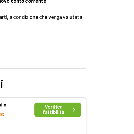
nuovo conto corrente
.
arti, a condizione che venga valutata
i
ile
Verifica
fattibilità
2€