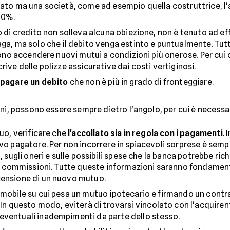
vato ma una società, come ad esempio quella costruttrice, l
100%.
uto di credito non solleva alcuna obiezione, non è tenuto ad eff
aga, ma solo che il debito venga estinto e puntualmente. Tu
iscono accendere nuovi mutui a condizioni più onerose. Per cu
rive delle polizze assicurative dai costi vertiginosi.
a pagare un debito
che non è più in grado di fronteggiare.
oni, possono essere sempre dietro l'angolo, per cui è necess
tuo, verificare che
l'accollato sia in regola con i pagamenti
. 
ivo pagatore. Per non incorrere in spiacevoli sorprese è se
o, sugli oneri e sulle possibili spese che la banca potrebbe ri
ulle commissioni. Tutte queste informazioni saranno fondame
censione di un nuovo mutuo.
mmobile su cui pesa un mutuo ipotecario e firmando un contra
. In questo modo, eviterà di trovarsi vincolato con l'acquiren
eventuali inadempimenti da parte dello stesso.