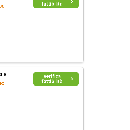
fattibilità
6€
ile
Verifica
fattibilità
0€