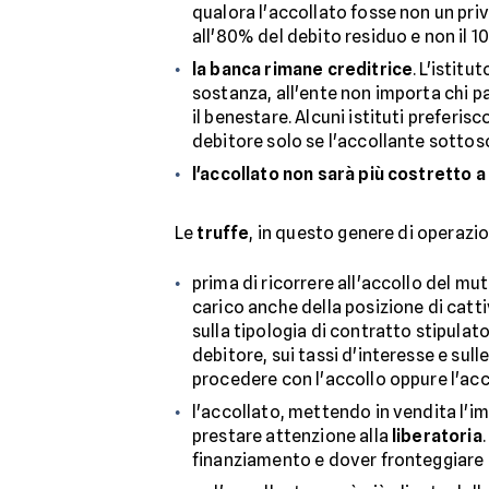
qualora l'accollato fosse non un pri
all'80% del debito residuo e non il 
la banca rimane creditrice
. L'istit
sostanza, all'ente non importa chi p
il benestare. Alcuni istituti prefer
debitore solo se l'accollante sottosc
l'accollato non sarà più costretto 
Le
truffe
, in questo genere di operazi
prima di ricorrere all'accollo del mu
carico anche della posizione di catt
sulla tipologia di contratto stipulat
debitore, sui tassi d'interesse e s
procedere con l'accollo oppure l'ac
l'accollato, mettendo in vendita l'i
prestare attenzione alla
liberatoria
finanziamento e dover fronteggiare 