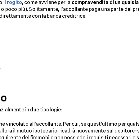
o il
rogito
, come avviene per la
compravendita di un qualsia
 o poco più). Solitamente, l'accollante paga una parte del pr
 direttamente con la banca creditrice.
e
lo
nzialmente in due tipologie:
ane vincolato all'accollante. Per cui, se quest'ultimo per qua
, allora il mutuo ipotecario ricadrà nuovamente sul debitore-
uirente dell'immobile non possiede i requisiti necessari o s