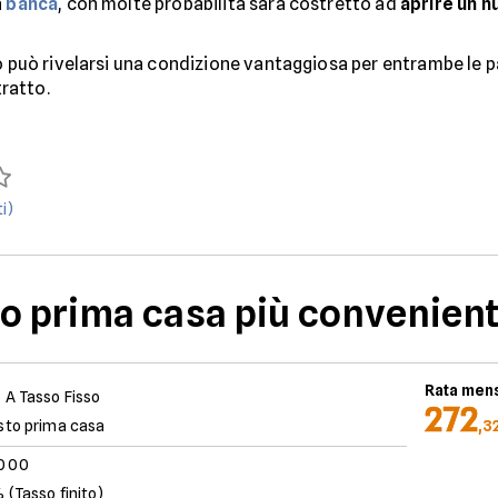
a
banca
, con molte probabilità sarà costretto ad
aprire un 
uo può rivelarsi una condizione vantaggiosa per entrambe le p
ratto.
i)
uo prima casa più convenient
Rata mens
 A Tasso Fisso
272
sto prima casa
,3
.000
 (Tasso finito)