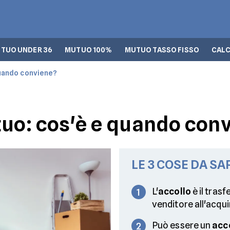
TUO UNDER 36
MUTUO 100%
MUTUO TASSO FISSO
CALC
quando conviene?
tuo: cos'è e quando con
LE 3 COSE DA SA
L'
accollo
è il tras
1
venditore all'acqui
Può essere un
acc
2