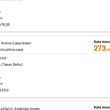
%
ni
678,35
Rata mens
 Promo Casa Green
273
sto prima casa
,5
.000
 (Tasso finito)
%
ni
827,12
Rata mens
ta Flat D- Evolution Green