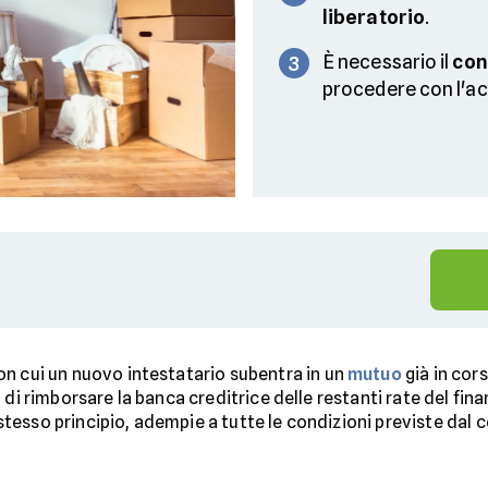
liberatorio
.
È necessario il
con
3
procedere con l'ac
n cui un nuovo intestatario subentra in un
mutuo
già in cors
à di rimborsare la banca creditrice delle restanti rate del fi
 stesso principio, adempie a tutte le condizioni previste dal 