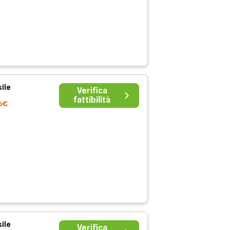
ile
Verifica
fattibilità
6€
ile
Verifica