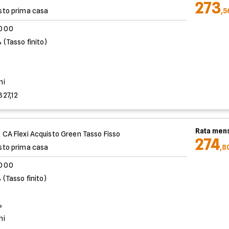
273
sto prima casa
,5
.000
 (Tasso finito)
%
ni
827,12
Rata mens
 CA Flexi Acquisto Green Tasso Fisso
274
sto prima casa
,8
.000
 (Tasso finito)
%
ni