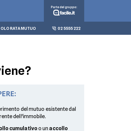
Parte del gruppo:
OLO RATA MUTUO
02 5555 222
viene?
PERE:
ferimento del mutuo esistente dal
rente dell'immobile.
ollo cumulativo
o un
accollo