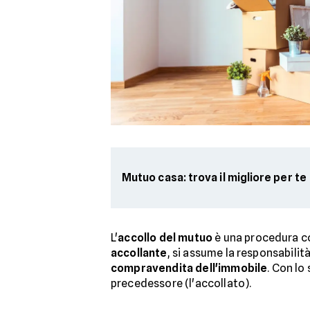
Mutuo casa: trova il migliore per te
L'
accollo del mutuo
è una procedura co
accollante
, si assume la responsabilit
compravendita dell'immobile
. Con lo
precedessore (l'accollato).