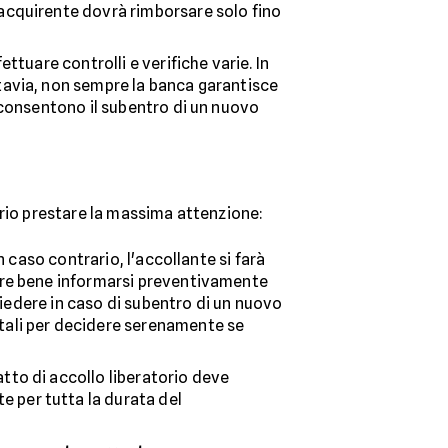
'acquirente dovrà rimborsare solo fino
ettuare controlli e verifiche varie. In
ttavia, non sempre la banca garantisce
i consentono il subentro di un nuovo
ario prestare la massima attenzione:
In caso contrario, l'accollante si farà
mpre bene informarsi preventivamente
chiedere in caso di subentro di un nuovo
ntali per decidere serenamente se
tto di accollo liberatorio deve
te per tutta la durata del