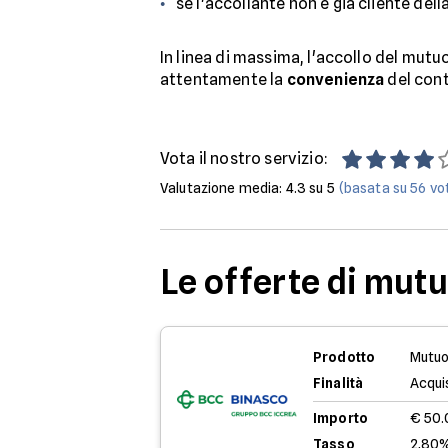
se l'accollante non è già cliente dell
In linea di massima, l'accollo del mut
attentamente la
convenienza
del cont
Vota il nostro servizio:
Valutazione media:
4.3
su 5
(basata su
56
vot
Le offerte di mut
Prodotto
Mutuo
Finalità
Acqui
Importo
€ 50
Tasso
2,80%