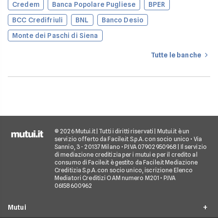
Credem
Banca Popolare Pugliese
BPER
BCC Credifriuli
BNL
Banco Desio
Monte dei Paschi di Siena
Tutte le banche
© 2026 Mutui.it | Tutti i diritti riservati | Mutui.it è un
servizio offerto da Facile.it S.p.A. con socio unico • Via
Sannio, 3 - 20137 Milano • P.IVA 07902950968 | Il servizio
di mediazione creditizia per i mutui e per il credito al
consumo di Facile.it è gestito da Facile.it Mediazione
Creditizia S.p.A. con socio unico, iscrizione Elenco
Mediatori Creditizi OAM numero M201 • P.IVA
06158600962
Mutui