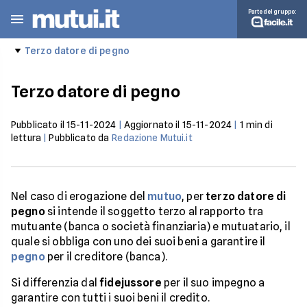
Parte del gruppo:
Terzo datore di pegno
Terzo datore di pegno
Pubblicato il
15-11-2024
|
Aggiornato il
15-11-2024
|
1
min di
lettura
|
Pubblicato da
Redazione Mutui.it
Nel caso di erogazione del
mutuo
, per
terzo datore di
pegno
si intende il soggetto terzo al rapporto tra
mutuante (banca o società finanziaria) e mutuatario, il
quale si obbliga con uno dei suoi beni a garantire il
pegno
per il creditore (banca).
Si differenzia dal
fidejussore
per il suo impegno a
garantire con tutti i suoi beni il credito.