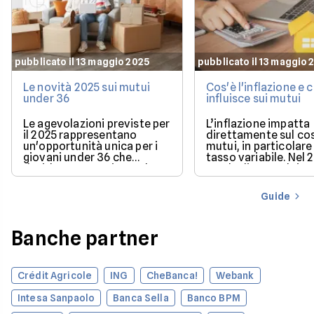
pubblicato il 13 maggio 2025
pubblicato il 13 maggio 
Le novità 2025 sui mutui
Cos'è l'inflazione e
under 36
influisce sui mutui
Le agevolazioni previste per
L’inflazione impatta
il 2025 rappresentano
direttamente sul co
un'opportunità unica per i
mutui, in particolare 
giovani under 36 che
tasso variabile. Nel 
desiderano acquistare la
con la discesa dei ta
loro prima casa.
il mercato offre con
più favorevoli per ch
Guide
finanziare l’acquisto
casa.
Banche partner
Crédit Agricole
ING
CheBanca!
Webank
Intesa Sanpaolo
Banca Sella
Banco BPM