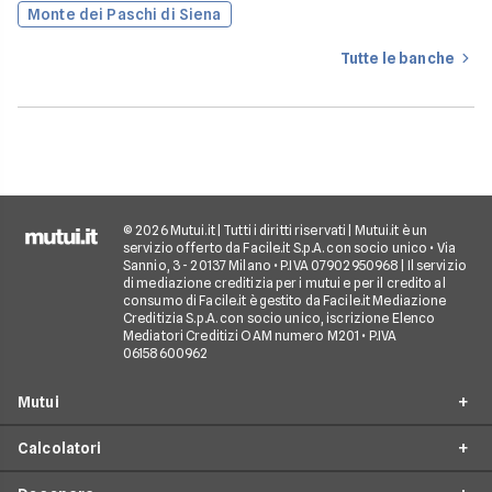
Monte dei Paschi di Siena
Tutte le banche
© 2026 Mutui.it | Tutti i diritti riservati | Mutui.it è un
servizio offerto da Facile.it S.p.A. con socio unico • Via
Sannio, 3 - 20137 Milano • P.IVA 07902950968 | Il servizio
di mediazione creditizia per i mutui e per il credito al
consumo di Facile.it è gestito da Facile.it Mediazione
Creditizia S.p.A. con socio unico, iscrizione Elenco
Mediatori Creditizi OAM numero M201 • P.IVA
06158600962
Mutui
Calcolatori
Mutui Prima Casa