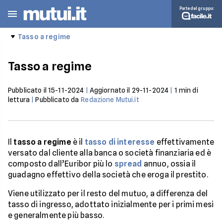
Parte del gruppo:
Tasso a regime
Tasso a regime
Pubblicato il
15-11-2024
|
Aggiornato il
29-11-2024
|
1
min di
lettura
|
Pubblicato da
Redazione Mutui.it
Il
tasso a regime
è il
tasso di interesse
effettivamente
versato dal cliente alla banca o società finanziaria ed è
composto dall’Euribor più lo
spread
annuo, ossia il
guadagno effettivo della società che eroga il prestito.
Viene utilizzato per il resto del mutuo, a differenza del
tasso di ingresso, adottato inizialmente per i primi mesi
e generalmente più basso.