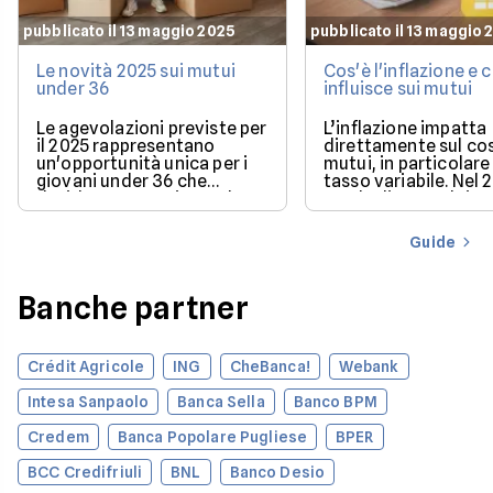
pubblicato il 13 maggio 2025
pubblicato il 13 maggio 
Le novità 2025 sui mutui
Cos'è l'inflazione e
under 36
influisce sui mutui
Le agevolazioni previste per
L’inflazione impatta
il 2025 rappresentano
direttamente sul co
un'opportunità unica per i
mutui, in particolare 
giovani under 36 che
tasso variabile. Nel 
desiderano acquistare la
con la discesa dei ta
loro prima casa.
il mercato offre con
più favorevoli per ch
Guide
finanziare l’acquisto
casa.
Banche partner
Crédit Agricole
ING
CheBanca!
Webank
Intesa Sanpaolo
Banca Sella
Banco BPM
Credem
Banca Popolare Pugliese
BPER
BCC Credifriuli
BNL
Banco Desio