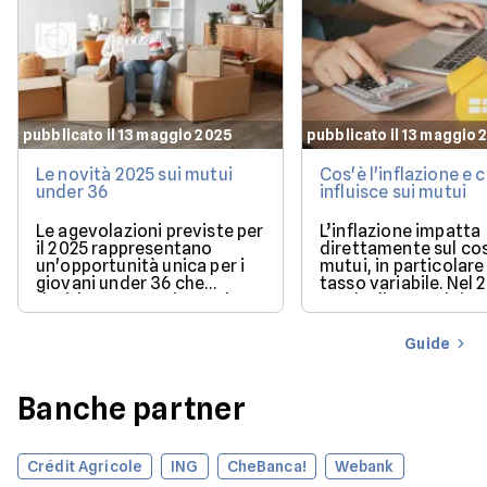
pubblicato il 13 maggio 2025
pubblicato il 13 maggio 
Le novità 2025 sui mutui
Cos'è l'inflazione e
under 36
influisce sui mutui
Le agevolazioni previste per
L’inflazione impatta
il 2025 rappresentano
direttamente sul co
un'opportunità unica per i
mutui, in particolare 
giovani under 36 che
tasso variabile. Nel 
desiderano acquistare la
con la discesa dei ta
loro prima casa.
il mercato offre con
più favorevoli per ch
Guide
finanziare l’acquisto
casa.
Banche partner
Crédit Agricole
ING
CheBanca!
Webank