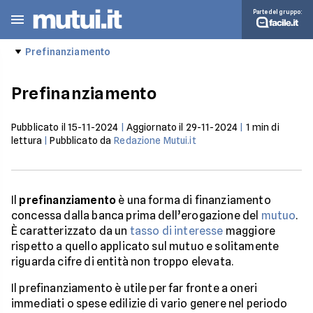
Parte del gruppo:
Prefinanziamento
Prefinanziamento
Pubblicato il
15-11-2024
|
Aggiornato il
29-11-2024
|
1
min di
lettura
|
Pubblicato da
Redazione Mutui.it
Il
prefinanziamento
è una forma di finanziamento
concessa dalla banca prima dell’erogazione del
mutuo
.
È caratterizzato da un
tasso di interesse
maggiore
rispetto a quello applicato sul mutuo e solitamente
riguarda cifre di entità non troppo elevata.
Il prefinanziamento è utile per far fronte a oneri
immediati o spese edilizie di vario genere nel periodo