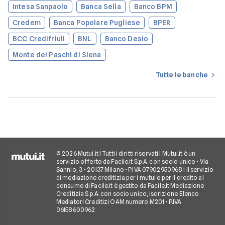
Intesa Sanpaolo
Banca Sella
Banco BPM
Credem
Banca Popolare Pugliese
BPER
BCC Credifriuli
BNL
Banco Desio
Monte dei Paschi di Siena
Tutte le banche
© 2026 Mutui.it | Tutti i diritti riservati | Mutui.it è un
servizio offerto da Facile.it S.p.A. con socio unico • Via
Sannio, 3 - 20137 Milano • P.IVA 07902950968 | Il servizio
di mediazione creditizia per i mutui e per il credito al
consumo di Facile.it è gestito da Facile.it Mediazione
Creditizia S.p.A. con socio unico, iscrizione Elenco
Mediatori Creditizi OAM numero M201 • P.IVA
06158600962