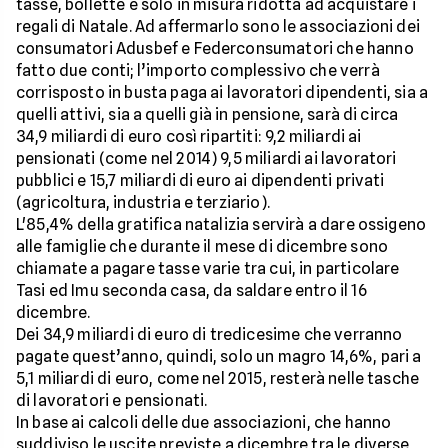
tasse, bollette e solo in misura ridotta ad acquistare i
regali di Natale. Ad affermarlo sono le associazioni dei
consumatori Adusbef e Federconsumatori che hanno
fatto due conti; l’importo complessivo che verrà
corrisposto in busta paga ai lavoratori dipendenti, sia a
quelli attivi, sia a quelli già in pensione, sarà di circa
34,9 miliardi di euro così ripartiti: 9,2 miliardi ai
pensionati (come nel 2014) 9,5 miliardi ai lavoratori
pubblici e 15,7 miliardi di euro ai dipendenti privati
(agricoltura, industria e terziario).
L'85,4% della gratifica natalizia servirà a dare ossigeno
alle famiglie che durante il mese di dicembre sono
chiamate a pagare tasse varie tra cui, in particolare
Tasi ed Imu seconda casa, da saldare entro il 16
dicembre.
Dei 34,9 miliardi di euro di tredicesime che verranno
pagate quest’anno, quindi, solo un magro 14,6%, pari a
5,1 miliardi di euro, come nel 2015, resterà nelle tasche
di lavoratori e pensionati.
In base ai calcoli delle due associazioni, che hanno
suddiviso le uscite previste a dicembre tra le diverse