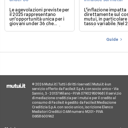
Le agevolazioni previste per
L’inflazione impatta
il 2025 rappresentano
direttamente sul co
un'opportunità unica per i
mutui, in particolare 
giovani under 36 che
tasso variabile. Nel 
desiderano acquistare la
con la discesa dei ta
loro prima casa.
il mercato offre con
più favorevoli per ch
Guide
finanziare l’acquisto
casa.
© 2026 Mutui.it | Tutti i diritti riservati | Mutui.it è un
servizio offerto da Facile.it S.p.A. con socio unico • Via
Sannio, 3 - 20137 Milano • P.IVA 07902950968 | Il servizio
di mediazione creditizia per i mutui e per il credito al
consumo di Facile.it è gestito da Facile.it Mediazione
Creditizia S.p.A. con socio unico, iscrizione Elenco
Mediatori Creditizi OAM numero M201 • P.IVA
06158600962