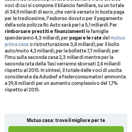
voci di cui si compone il bilancio familiare, su un totale
di 34,9 miliardi di euro ,che verrà versato in busta paga
per le tredicesime, l‘esborso dovuto per il pagamento
della sola polizza Rc Auto sarà pari a 5,1 miliardi. Per
rimborsare prestiti e
finanziamenti
le famiglie
spenderanno 4,3 miliardi; per
pagare le rate
del
mutuo
prima casa
o ristrutturazione 3,8 miliardi; per il bollo
auto/moto 4,2 miliardi; per le bollette 7,7 miliardi; per
l’Imu sulla seconda casa 2,3 miliardi mentre per la
seconda rata della Tasi verranno sborsati 2,4 miliardi
rispetto al 2015. In sintesi, il totale delle voci di uscita
considerate da Adusbef e Federconsumatori ammonta
a 29,8 miliardi per un aumento complessivo del 1,7%
rispetto al 2015.
Mutuo casa: trova il migliore per te