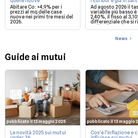
quelle nuove
l'Euribor è già in sali
Abitare Co: +4,9% per i
Ad agosto 2026 il ta
prezzi al mq delle case
variabile più basso è 
nuove nei primi tre mesi del
2,40%, il fisso al 3,1
2026.
differenziale che si 
se l'Euribor sale co
previsto entro dice
News
Guide ai mutui
pubblicato il 13 maggio 2025
pubblicato il 13 maggio 
Le novità 2025 sui mutui
Cos'è l'inflazione e
under 36
influisce sui mutui