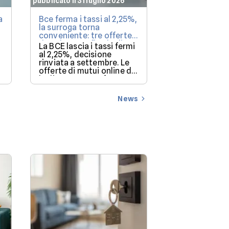
pubblicato il 31 luglio 2026
pubblicato il 30 l
a
Bce ferma i tassi al 2,25%,
Investimenti i
la surroga torna
le case rendon
conveniente: tre offerte
da valutare a fine luglio
Nel secondo tr
La BCE lascia i tassi fermi
negozi si con
al 2,25%, decisione
l'investimento
rinviata a settembre. Le
redditizio (12,
offerte di mutui online di
luglio 2026 a confronto su
mutui.it, per un
finanziamento di
News
160.000€.