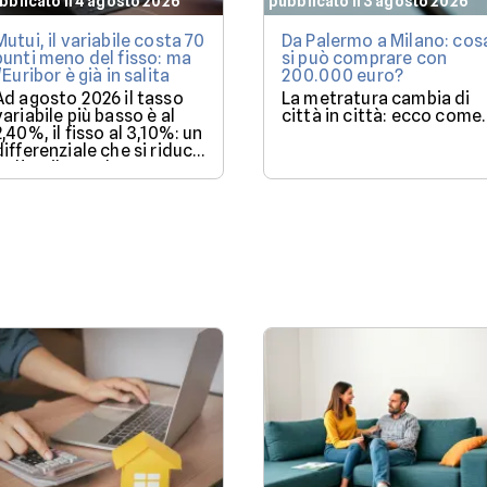
bblicato il 4 agosto 2026
pubblicato il 3 agosto 2026
Mutui, il variabile costa 70
Da Palermo a Milano: cos
punti meno del fisso: ma
si può comprare con
l'Euribor è già in salita
200.000 euro?
Ad agosto 2026 il tasso
La metratura cambia di
variabile più basso è al
città in città: ecco come.
2,40%, il fisso al 3,10%: un
differenziale che si riduce
se l'Euribor sale come
previsto entro dicembre.