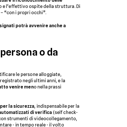
tuare il riconoscimento delle
e l’effettivo ospite della struttura. Di
 – “con i propri occhi”.
designati potrà avvenire anche a
i persona o da
tificare le persone alloggiate,
registrato negli ultimi anni, e la
atto venire men
o nella prassi
per la sicurezza
, indispensabile per la
automatizzati di verifica
(self check-
e con strumenti di videocollegamento,
tare - in tempo reale - il volto