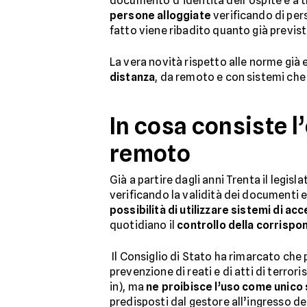
documento d’identità dell’ospite e a t
persone alloggiate
verificando di pers
fatto viene ribadito quanto già prevista 
La vera novità rispetto alle norme già 
distanza
, da remoto e con sistemi che 
In cosa consiste l
remoto
Già a partire dagli anni Trenta il legisl
verificando la validità dei documenti e
possibilità di utilizzare sistemi di a
quotidiano il
controllo della corrispon
Il Consiglio di Stato ha rimarcato che
prevenzione di reati e di atti di terror
in), ma
ne proibisce l’uso come unico
predisposti dal gestore all’ingresso del