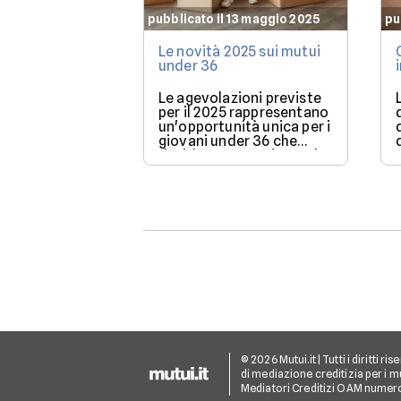
pubblicato il 13 maggio 2025
pu
Le novità 2025 sui mutui
under 36
Le agevolazioni previste
per il 2025 rappresentano
un'opportunità unica per i
giovani under 36 che
desiderano acquistare la
loro prima casa.
© 2026 Mutui.it | Tutti i diritti r
di mediazione creditizia per i mu
Mediatori Creditizi OAM numer