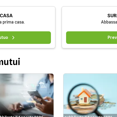
 CASA
SUR
a prima casa.
Abbassa
utuo
Prev
mutui