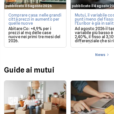
pubblicato il 5 agosto 2026
pubblicato il 4 agosto 2
Comprare casa: nelle grandi
Mutui, il variabile co
città prezzi in aumento per
punti meno del fisso
quelle nuove
l'Euribor è già in sali
Abitare Co: +4,9% per i
Ad agosto 2026 il ta
prezzi al mq delle case
variabile più basso è 
nuove nei primi tre mesi del
2,40%, il fisso al 3,1
2026.
differenziale che si 
se l'Euribor sale co
previsto entro dice
News
Guide ai mutui