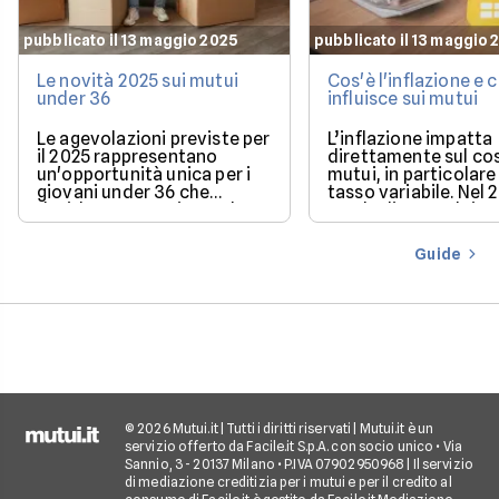
pubblicato il 13 maggio 2025
pubblicato il 13 maggio 
Le novità 2025 sui mutui
Cos'è l'inflazione e
under 36
influisce sui mutui
Le agevolazioni previste per
L’inflazione impatta
il 2025 rappresentano
direttamente sul co
un'opportunità unica per i
mutui, in particolare 
giovani under 36 che
tasso variabile. Nel 
desiderano acquistare la
con la discesa dei ta
loro prima casa.
il mercato offre con
più favorevoli per ch
Guide
finanziare l’acquisto
casa.
© 2026 Mutui.it | Tutti i diritti riservati | Mutui.it è un
servizio offerto da Facile.it S.p.A. con socio unico • Via
Sannio, 3 - 20137 Milano • P.IVA 07902950968 | Il servizio
di mediazione creditizia per i mutui e per il credito al