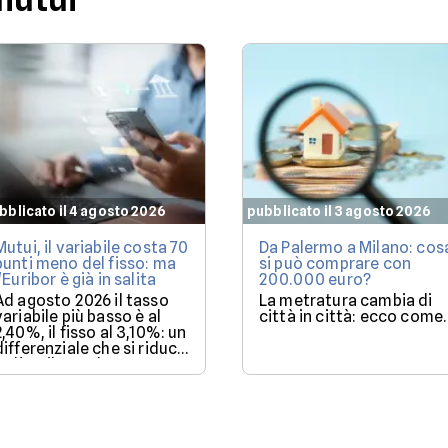
bblicato il 4 agosto 2026
pubblicato il 3 agosto 2026
Mutui, il variabile costa 70
Da Palermo a Milano: cos
punti meno del fisso: ma
si può comprare con
l'Euribor è già in salita
200.000 euro?
Ad agosto 2026 il tasso
La metratura cambia di
variabile più basso è al
città in città: ecco come.
2,40%, il fisso al 3,10%: un
differenziale che si riduce
se l'Euribor sale come
previsto entro dicembre.