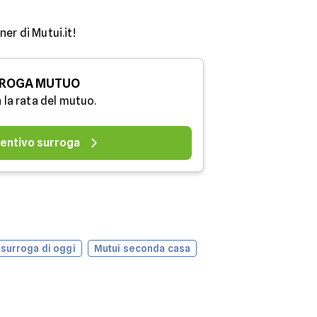
er di Mutui.it!
ROGA MUTUO
 la rata del mutuo.
entivo surroga
 surroga di oggi
Mutui seconda casa