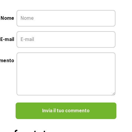
Nome
E-mail
mmento
Invia il tuo commento