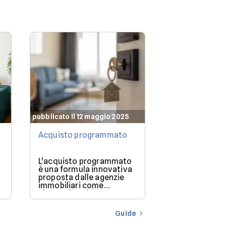
pubblicato il 12 maggio 2025
pubblicato il 12 
Acquisto programmato
Che mutuo po
permettermi?
L'acquisto programmato
Quando si dec
è una formula innovativa
acquistare un
proposta dalle agenzie
delle prime d
immobiliari come
ci si pone è: 
alternativa al mutuo
posso permett
o
tradizionale.
Questa doman
cruciale poich
Guide
determina la f
prezzo degli i