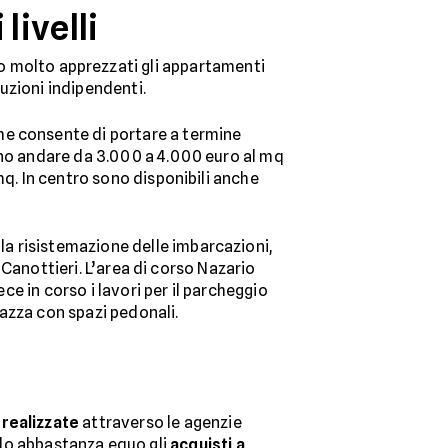
livelli
no molto apprezzati gli appartamenti
oluzioni indipendenti.
e consente di portare a termine
ono andare da 3.000 a 4.000 euro al mq
mq. In centro sono disponibili anche
 la risistemazione delle imbarcazioni,
a Canottieri. L’area di corso Nazario
ce in corso i lavori per il parcheggio
azza con spazi pedonali.
 realizzate
attraverso le agenzie
do abbastanza equo gli
acquisti a