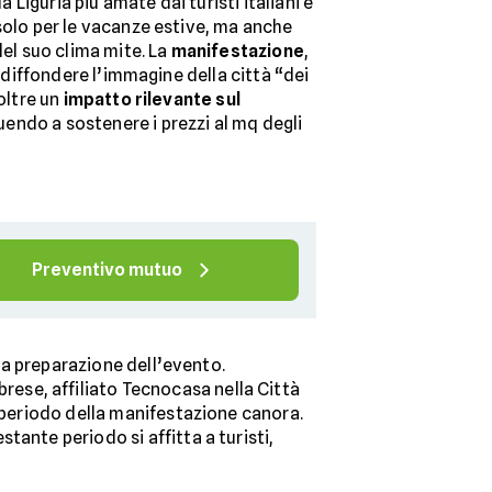
la Liguria più amate dai turisti italiani e
solo per le vacanze estive, ma anche
del suo clima mite. La
manifestazione
,
 a diffondere l’immagine della città “dei
noltre un
impatto rilevante sul
endo a sostenere i prezzi al mq degli
Preventivo mutuo
 la preparazione dell’evento.
se, affiliato Tecnocasa nella Città
l periodo della manifestazione canora.
ante periodo si affitta a turisti,