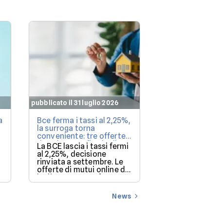
pubblicato il 31 luglio 2026
pubblicato il 30 l
a
Bce ferma i tassi al 2,25%,
Investimenti i
la surroga torna
le case rendon
conveniente: tre offerte
da valutare a fine luglio
Nel secondo tr
La BCE lascia i tassi fermi
negozi si con
al 2,25%, decisione
l'investimento
rinviata a settembre. Le
redditizio (12,
offerte di mutui online di
luglio 2026 a confronto su
mutui.it, per un
finanziamento di
News
160.000€.