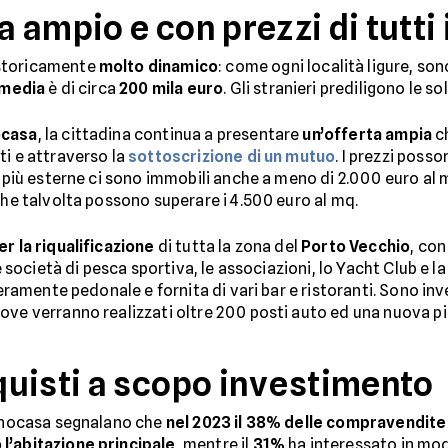
ampio e con prezzi di tutti i 
storicamente
molto dinamico
: come ogni località ligure, so
 media
è di circa
200 mila euro
. Gli stranieri prediligono le s
ocasa
, la cittadina continua a presentare
un’offerta ampia
ch
ti e attraverso la
sottoscrizione di un mutuo
. I prezzi poss
e più esterne ci sono immobili anche a meno di 2.000 euro al 
che talvolta possono superare i 4.500 euro al mq.
r la riqualificazione
di tutta la zona del
Porto Vecchio
, con
le società di pesca sportiva, le associazioni, lo Yacht Club e l
teramente pedonale e fornita di vari bar e ristoranti. Sono inve
ove verranno realizzati oltre 200 posti auto ed una nuova pi
uisti a scopo investimento
ecnocasa segnalano che
nel 2023 il 38% delle compravendite
l’abitazione principale
, mentre il
31%
ha interessato in mo