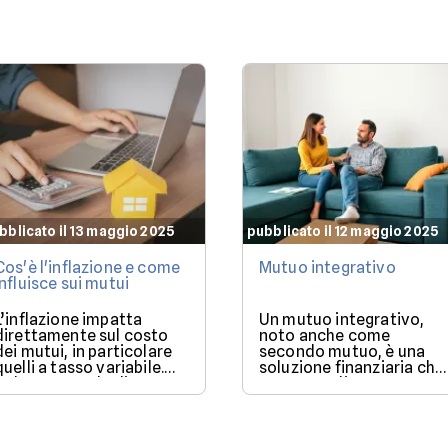
bblicato il 13 maggio 2025
pubblicato il 12 maggio 2025
Cos'è l'inflazione e come
Mutuo integrativo
influisce sui mutui
L’inflazione impatta
Un mutuo integrativo,
direttamente sul costo
noto anche come
dei mutui, in particolare
secondo mutuo, è una
quelli a tasso variabile.
soluzione finanziaria che
Nel 2025, con la discesa
consente di ottenere
dei tassi BCE, il mercato
ulteriore liquidità quand
offre condizioni più
si ha già un mutuo in
favorevoli per chi vuole
corso.
finanziare l’acquisto di