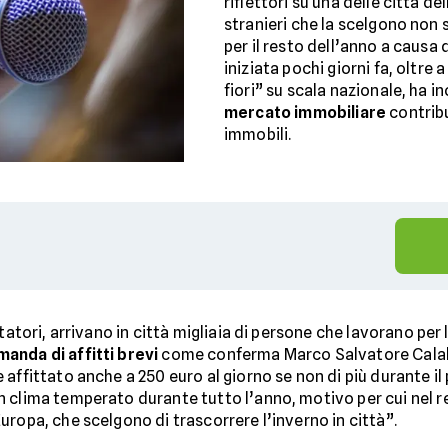
riflettori su una delle città del
stranieri che la scelgono non 
per il resto dell’anno a causa 
iniziata pochi giorni fa, oltre
fiori” su scala nazionale, ha i
mercato immobiliare
contribu
immobili.
tatori, arrivano in città migliaia di persone che lavorano per
anda di affitti brevi
come conferma Marco Salvatore Calabre
 affittato anche a 250 euro al giorno se non di più durante i
clima temperato durante tutto l’anno, motivo per cui nel rest
ropa, che scelgono di trascorrere l’inverno in città”.