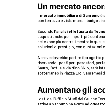
Un mercato ancora 
Il
mercato immobiliare di Sanremo
è 
con terrazzo e vista mare. Il
budget in
Secondo
l’analisi effettuata da Tecn
acquisti anche per importi più contenu
nelle zone più centrali mentre in quell
soluzioni di prestigio, con quotazioni 
A breve dovrebbe partire il
progetto pe
riservando i posti per i pescatori, per 
Sauro, l’attuale via Nino Bixio, sarà in
sotterraneo in Piazza Eroi Sanremesi d
Aumentano gli acq
I dati dell’Ufficio Studi del Gruppo T
attive a Sanremo ha avuto
ad oggetto 