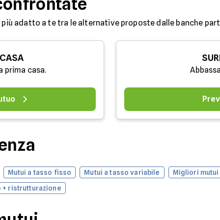
confrontate
 più adatto a te tra le alternative proposte dalle banche partn
 CASA
SUR
a prima casa.
Abbassa
utuo
Prev
denza
Mutui a tasso fisso
Mutui a tasso variabile
Migliori mutui
 + ristrutturazione
mutui