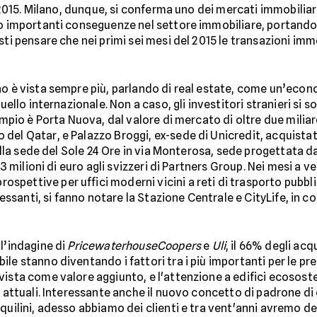
e 2015. Milano, dunque, si conferma uno dei mercati immobiliar
to importanti conseguenze nel settore immobiliare, portando
sti pensare che nei primi sei mesi del 2015 le transazioni imm
o è vista sempre più, parlando di real estate, come un’econo
quello internazionale. Non a caso, gli investitori stranieri si
sempio è Porta Nuova, dal valore di mercato di oltre due milia
del Qatar, e Palazzo Broggi, ex-sede di Unicredit, acquista
della sede del Sole 24 Ore in via Monterosa, sede progettata d
33 milioni di euro agli svizzeri di Partners Group. Nei mesi a ve
ospettive per uffici moderni vicini a reti di trasporto pubbli
teressanti, si fanno notare la Stazione Centrale e CityLife, i
l’indagine di
PricewaterhouseCoopers
e
Uli
, il 66% degli acq
ile stanno diventando i fattori tra i più importanti per le p
ista come valore aggiunto, e l'attenzione a edifici ecososte
 attuali. Interessante anche il nuovo concetto di padrone di c
quilini, adesso abbiamo dei clienti e tra vent'anni avremo de