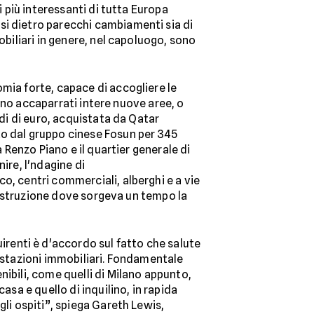
i più interessanti di tutta Europa
si dietro parecchi cambiamenti sia di
obiliari in genere, nel capoluogo, sono
mia forte, capace di accogliere le
 sono accaparrati intere nuove aree, o
rdi di euro, acquistata da Qatar
to dal gruppo cinese Fosun per 345
a Renzo Piano e il quartier generale di
nire, l'ndagine di
co, centri commerciali, alberghi e a vie
n costruzione dove sorgeva un tempo la
uirenti è d'accordo sul fatto che salute
restazioni immobiliari. Fondamentale
nibili, come quelli di Milano appunto,
asa e quello di inquilino, in rapida
gli ospiti”, spiega Gareth Lewis,