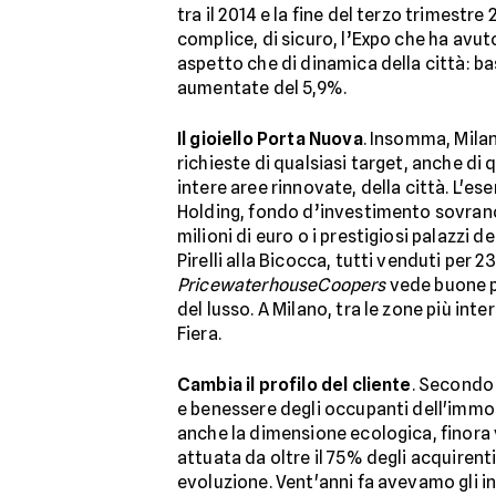
tra il 2014 e la fine del terzo trimestr
complice, di sicuro, l’Expo che ha avu
aspetto che di dinamica della città: ba
aumentate del 5,9%.
Il gioiello Porta Nuova
. Insomma, Milan
richieste di qualsiasi target, anche di 
intere aree rinnovate, della città. L'e
Holding, fondo d’investimento sovrano 
milioni di euro o i prestigiosi palazzi 
Pirelli alla Bicocca, tutti venduti per 2
PricewaterhouseCoopers
vede buone pr
del lusso. A Milano, tra le zone più in
Fiera.
Cambia il profilo del cliente
. Secondo 
e benessere degli occupanti dell'immob
anche la dimensione ecologica, finora v
attuata da oltre il 75% degli acquirenti
evoluzione. Vent'anni fa avevamo gli in