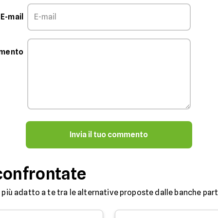
E-mail
mmento
Invia il tuo commento
confrontate
 più adatto a te tra le alternative proposte dalle banche partn