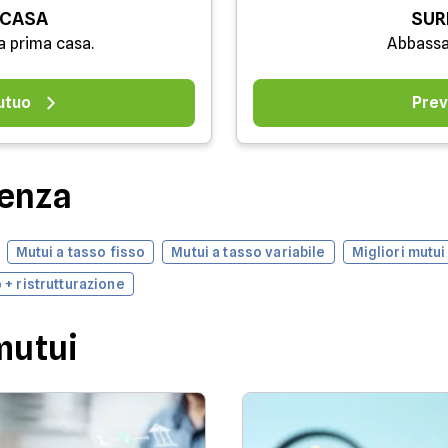
 CASA
SUR
a prima casa.
Abbassa
utuo
Prev
denza
Mutui a tasso fisso
Mutui a tasso variabile
Migliori mutui
 + ristrutturazione
mutui