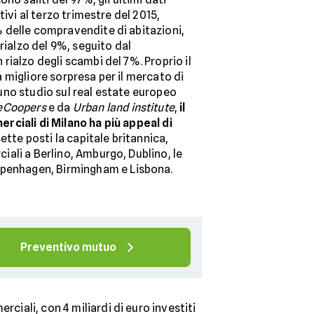
tivi al terzo trimestre del 2015,
 delle compravendite di abitazioni,
rialzo del 9%, seguito dal
 rialzo degli scambi del 7%. Proprio il
a migliore sorpresa per il mercato di
no studio sul real estate europeo
eCoopers
e da
Urban land institute
,
il
ciali di Milano ha più appeal di
ette posti la capitale britannica,
ciali a Berlino, Amburgo, Dublino, le
Copenhagen, Birmingham e Lisbona.
Preventivo mutuo
rciali, con 4 miliardi di euro investiti