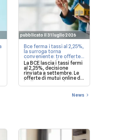
pubblicato il 31 luglio 2026
pubblicato il 30 l
a
Bce ferma i tassi al 2,25%,
Investimenti i
la surroga torna
le case rendon
conveniente: tre offerte
da valutare a fine luglio
Nel secondo tr
La BCE lascia i tassi fermi
negozi si con
al 2,25%, decisione
l'investimento
rinviata a settembre. Le
redditizio (12,
offerte di mutui online di
luglio 2026 a confronto su
mutui.it, per un
finanziamento di
News
160.000€.