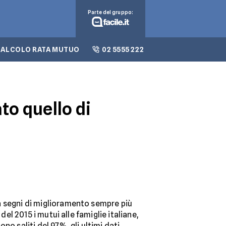
Parte del gruppo:
CALCOLO RATA MUTUO
02 5555 222
to quello di
 segni di miglioramento sempre più
 del 2015 i mutui alle famiglie italiane,
sono saliti del 97%, gli ultimi dati