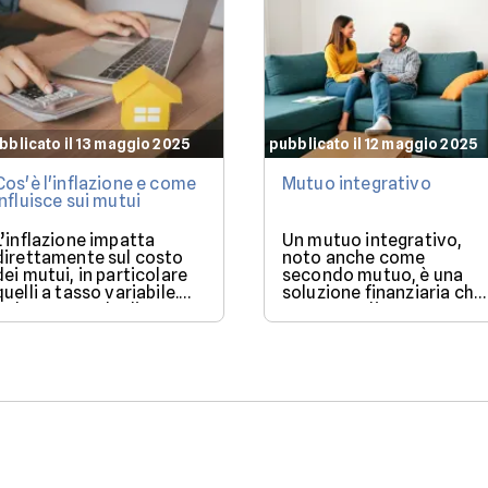
bblicato il 13 maggio 2025
pubblicato il 12 maggio 2025
Cos'è l'inflazione e come
Mutuo integrativo
influisce sui mutui
L’inflazione impatta
Un mutuo integrativo,
direttamente sul costo
noto anche come
dei mutui, in particolare
secondo mutuo, è una
quelli a tasso variabile.
soluzione finanziaria che
Nel 2025, con la discesa
consente di ottenere
dei tassi BCE, il mercato
ulteriore liquidità quand
offre condizioni più
si ha già un mutuo in
favorevoli per chi vuole
corso.
finanziare l’acquisto di
una casa.