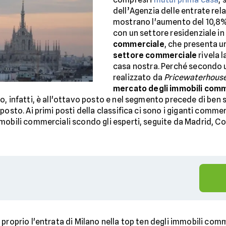
dell’Agenzia delle entrate rela
mostrano l'aumento del 10,8%
con un settore residenziale in 
commerciale
, che presenta un
settore commerciale
rivela l
casa nostra. Perché secondo u
realizzato da
Pricewaterhous
mercato degli immobili commer
o, infatti, è all'ottavo posto e nel segmento precede di ben s
osto. Ai primi posti della classifica ci sono i giganti commer
mmobili commerciali scondo gli esperti, seguite da Madrid, 
è proprio l'entrata di Milano nella top ten degli immobili comme