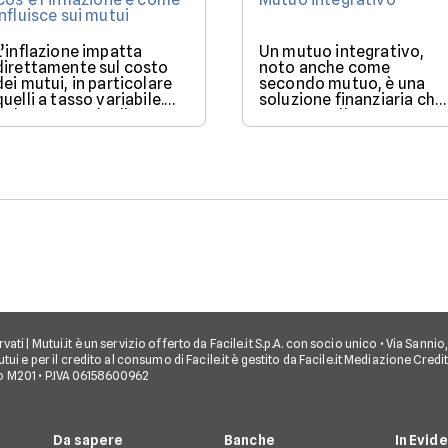
influisce sui mutui
L’inflazione impatta
Un mutuo integrativo,
direttamente sul costo
noto anche come
dei mutui, in particolare
secondo mutuo, è una
quelli a tasso variabile.
soluzione finanziaria che
Nel 2025, con la discesa
consente di ottenere
dei tassi BCE, il mercato
ulteriore liquidità quand
offre condizioni più
si ha già un mutuo in
favorevoli per chi vuole
corso.
finanziare l’acquisto di
una casa.
iservati | Mutui.it è un servizio offerto da Facile.it S.p.A. con socio unico • Via Sann
tui e per il credito al consumo di Facile.it è gestito da Facile.it Mediazione Credi
o M201 • P.IVA 06158600962
Da sapere
Banche
In Evid