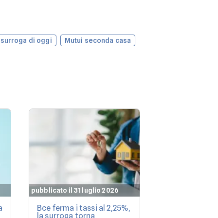
 surroga di oggi
Mutui seconda casa
pubblicato il 31 luglio 2026
pubblicato il 30 l
a
Bce ferma i tassi al 2,25%,
Investimenti i
la surroga torna
le case rendon