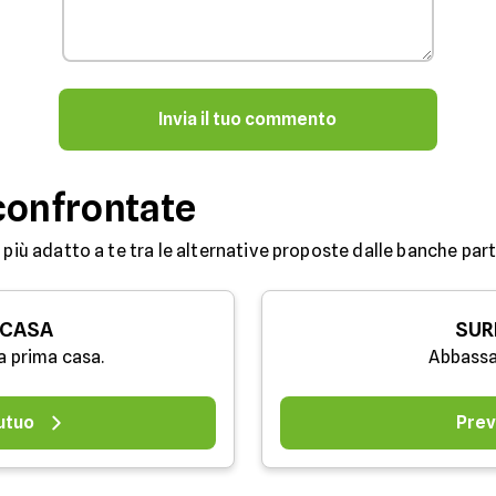
Invia il tuo commento
confrontate
 più adatto a te tra le alternative proposte dalle banche partn
 CASA
SUR
a prima casa.
Abbassa
utuo
Prev