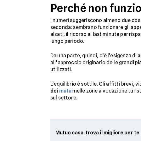
Perché non funzi
I numeri suggeriscono almeno due cose.
seconda: sembrano funzionare gli appa
alzati, il ricorso al last minute per ri
lungo periodo.
Da una parte, quindi, c’è l'esigenza di
a
all’approccio originario delle grandi p
utilizzati.
L’equilibrio è sottile. Gli affitti brevi
dei
mutui
nelle zone a vocazione turist
sul settore.
Mutuo casa: trova il migliore per te