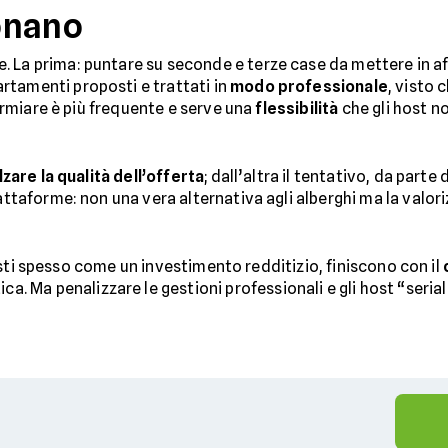
onano
 La prima: puntare su seconde e terze case da mettere in af
rtamenti proposti e trattati in
modo professionale
, visto 
sparmiare è più frequente e serve una
flessibilità
che gli host n
lzare la qualità dell’offerta
; dall’altra il tentativo, da parte
iattaforme: non una vera alternativa agli alberghi ma la valo
, visti spesso come un investimento redditizio, finiscono con il
ica. Ma penalizzare le gestioni professionali e gli host “seri