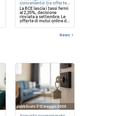
conveniente: tre offerte
da valutare a fine luglio
Nel secondo tr
La BCE lascia i tassi fermi
negozi si con
al 2,25%, decisione
l'investimento
rinviata a settembre. Le
redditizio (12,
offerte di mutui online di
luglio 2026 a confronto su
mutui.it, per un
finanziamento di
News
160.000€.
pubblicato il 12 maggio 2025
pubblicato il 12 
Acquisto programmato
Che mutuo po