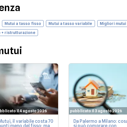
denza
Mutui a tasso fisso
Mutui a tasso variabile
Migliori mutui
 + ristrutturazione
mutui
bblicato il 4 agosto 2026
pubblicato il 3 agosto 2026
Mutui, il variabile costa 70
Da Palermo a Milano: cos
punti meno del fisso: ma
si può comprare con