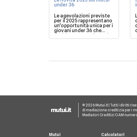
under 36
Le agevolazioni previste
per il 2025 rappresentano
un'opportunità unica per i
giovani under 36 che
desiderano acquistare la
loro prima casa.
© 2026 Mutui.it | Tutti i diritti r
di mediazione creditizia per i mu
Mediatori Creditizi OAM numer
Mutui
Calcolatori