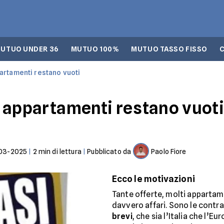
UTUO UNDER 36
MUTUO 100%
MUTUO TASSO FISSO
ppartamenti restano vuoti
ti appartamenti restano vuoti
03-2025
|
2
min di lettura
|
Pubblicato da
Paolo Fiore
Ecco le motivazioni
Tante offerte, molti appartam
davvero affari. Sono le contr
brevi
, che sia l’Italia che l