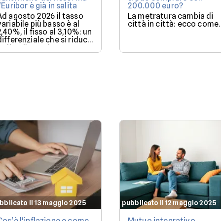
l'Euribor è già in salita
200.000 euro?
Ad agosto 2026 il tasso
La metratura cambia di
variabile più basso è al
città in città: ecco come.
2,40%, il fisso al 3,10%: un
differenziale che si riduce
se l'Euribor sale come
previsto entro dicembre.
bblicato il 13 maggio 2025
pubblicato il 12 maggio 2025
Cos'è l'inflazione e come
Mutuo integrativo