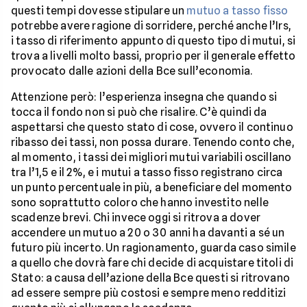
questi tempi dovesse stipulare un
mutuo a tasso fisso
potrebbe avere ragione di sorridere, perché anche l’Irs,
i tasso di riferimento appunto di questo tipo di mutui, si
trova a livelli molto bassi, proprio per il generale effetto
provocato dalle azioni della Bce sull’economia.
Attenzione però: l’esperienza insegna che quando si
tocca il fondo non si può che risalire. C’è quindi da
aspettarsi che questo stato di cose, ovvero il continuo
ribasso dei tassi, non possa durare. Tenendo conto che,
al momento, i tassi dei migliori mutui variabili oscillano
tra l’1,5 e il 2%, e i mutui a tasso fisso registrano circa
un punto percentuale in più, a beneficiare del momento
sono soprattutto coloro che hanno investito nelle
scadenze brevi. Chi invece oggi si ritrova a dover
accendere un mutuo a 20 o 30 anni ha davanti a sé un
futuro più incerto. Un ragionamento, guarda caso simile
a quello che dovrà fare chi decide di acquistare titoli di
Stato: a causa dell’azione della Bce questi si ritrovano
ad essere sempre più costosi e sempre meno redditizi