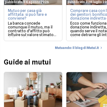
pubblicato il 4 agosto 2026
pubblicato il 28 luglio 2
Mutuo per casa già
Comprare casa con l
affittata: si può fare e
dei genitori: bonifico
conviene?
donazione indiretta
mutuo?
La banca concede
Ecco come funziona 
comunque il mutuo, ma il
donazione indiretta,
contratto d'affitto può
quando serve il nota
influire sul valore stimato
come detrarre gli in
dalla perizia e sui tempi per
del mutuo.
poter utilizzare la casa.
Mutuando: il blog di Mutui.it
Guide ai mutui