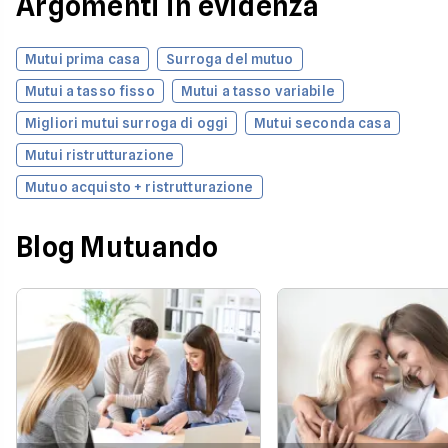
Argomenti in evidenza
Mutui prima casa
Surroga del mutuo
Mutui a tasso fisso
Mutui a tasso variabile
Migliori mutui surroga di oggi
Mutui seconda casa
Mutui ristrutturazione
Mutuo acquisto + ristrutturazione
Blog Mutuando