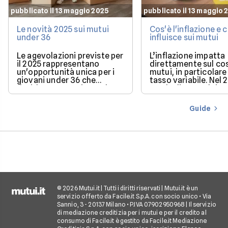
pubblicato il 13 maggio 2025
pubblicato il 13 maggio 
Le novità 2025 sui mutui
Cos'è l'inflazione e
under 36
influisce sui mutui
Le agevolazioni previste per
L’inflazione impatta
il 2025 rappresentano
direttamente sul co
un'opportunità unica per i
mutui, in particolare 
giovani under 36 che
tasso variabile. Nel 
desiderano acquistare la
con la discesa dei ta
loro prima casa.
il mercato offre con
più favorevoli per ch
Guide
finanziare l’acquisto
casa.
© 2026 Mutui.it | Tutti i diritti riservati | Mutui.it è un
servizio offerto da Facile.it S.p.A. con socio unico • Via
Sannio, 3 - 20137 Milano • P.IVA 07902950968 | Il servizio
di mediazione creditizia per i mutui e per il credito al
consumo di Facile.it è gestito da Facile.it Mediazione