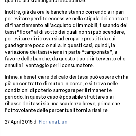
quanto più si allungano le scadenze.
Inoltre, già da ora le banche stanno correndo ai ripari
per evitare perdite eccessive nella stipula dei contratti
di finanziamento all’acquisto di immobili, fissando dei
tassi “floor” al di sotto dei quali non si può scendere,
per evitare di ritrovarsi ad erogare prestiti da cui
guadagnare poco o nulla. In questi casi, quindi, la
variazione dei tassi viene in parte “tamponata”, a
favore delle banche, da questo tipo di intervento che
annulla il vantaggio per il consumatore.
Infine, a beneficiare del calo dei tassi può essere chi ha
già un contratto di mutuo in corso, e si trova nelle
condizioni di poterlo surrogare per il rimanente
periodo. In questo caso è possibile sfruttare sia il
ribasso dei tassi sia una scadenza breve, prima che
l’ottovolante delle percentuali torni a risalire.
27 April 2015 di
Floriana Liuni