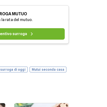
ROGA MUTUO
 la rata del mutuo.
entivo surroga
 surroga di oggi
Mutui seconda casa