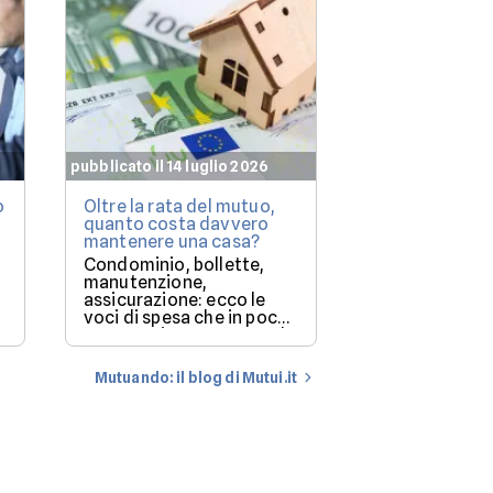
pubblicato il 14 luglio 2026
pubblicato il 7 lu
o
Oltre la rata del mutuo,
Mutuo casa: q
quanto costa davvero
immobili le b
mantenere una casa?
finanziano più
(e perché)
Condominio, bollette,
Milano resta i
manutenzione,
più costoso, m
assicurazione: ecco le
degli immobil
voci di spesa che in pochi
solo una parte
mettono in conto quando
storia.
a
comprano casa.
Mutuando: il blog di Mutui.it