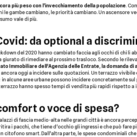
ncora più peso con l'invecchiamento della popolazione
. Co
anni le gambe cambiano, le priorità cambiano. Un ascensore ve
sumo vale di più.
 Covid: da optional a discrim
ckdown del 2020 hanno cambiato faccia agli occhi di chi li a
a giurato di rimediare al prossimo trasloco. Secondo le rilev
to Immobiliare dell’Agenzia delle Entrate
,
la domanda di a
ancora oggi a incidere sulle quotazioni. Un terrazzo vivibil
e: in alcune aree urbane possono incidere concretamente sul 
razzo hanno spesso tempi di vendita più rapidi rispetto a imm
, comfort o voce di spesa?
 palazzi di fascia medio-alta nelle grandi città è ancora per
itira i pacchi, che tiene d'occhio gli ingressi e che può fare
 un citofono smart. Dall'altra parte, le spese condominiali c