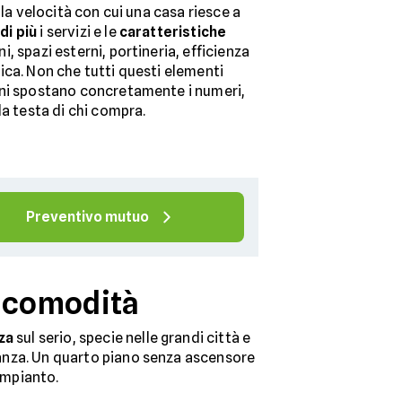
lla velocità con cui una casa riesce a
di più
i servizi e le
caratteristiche
i, spazi esterni, portineria, efficienza
ica. Non che tutti questi elementi
uni spostano concretamente i numeri,
la testa di chi compra.
Preventivo mutuo
a comodità
za
sul serio, specie nelle grandi città e
oranza. Un quarto piano senza ascensore
'impianto.