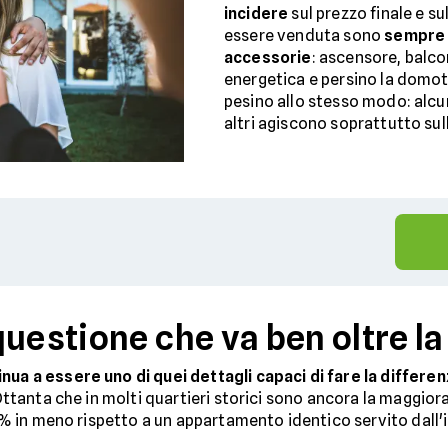
incidere
sul prezzo finale e su
essere venduta sono
sempre 
accessorie
: ascensore, balcon
energetica e persino la domot
pesino allo stesso modo: alc
altri agiscono soprattutto sul
questione che va ben oltre l
nua a essere uno di quei dettagli capaci di fare la differen
i Ottanta che in molti quartieri storici sono ancora la maggi
-20% in meno rispetto a un appartamento identico servito dall