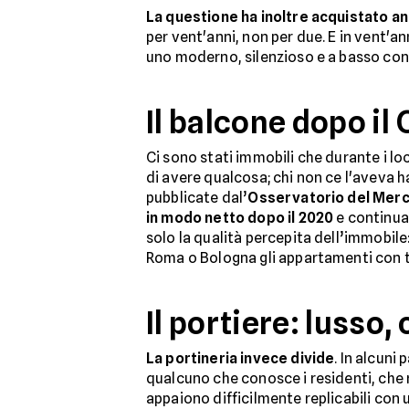
La questione ha inoltre acquistato a
per vent'anni, non per due. E in vent'
uno moderno, silenzioso e a basso con
Il balcone dopo il
Ci sono stati immobili che durante i lo
di avere qualcosa; chi non ce l'aveva h
pubblicate dal’
Osservatorio del Merca
in modo netto dopo il 2020
e continua 
solo la qualità percepita dell’immobil
Roma o Bologna gli appartamenti con ter
Il portiere: lusso
La portineria invece divide
. In alcuni
qualcuno che conosce i residenti, che r
appaiono difficilmente replicabili con