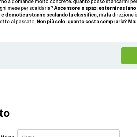
ttorno a domande molto concrete: quanto posso stancarmi per
ogni mese per scaldarla?
Ascensore e spazi esterni restano 
 e domotica stanno scalando la classifica
, ma la direzione 
etto al passato.
Non più solo: quanto costa comprarla? Ma:
to