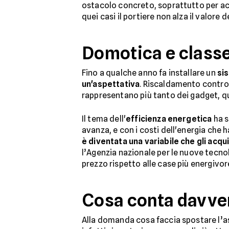
ostacolo concreto, soprattutto per acq
quei casi il portiere non alza il valore
Domotica e classe 
Fino a qualche anno fa installare un
si
un'aspettativa
. Riscaldamento control
rappresentano più tanto dei gadget, q
Il tema dell'
efficienza energetica
ha s
avanza, e con i costi dell'energia che
è diventata una variabile che gli acqu
l’Agenzia nazionale per le nuove tecnol
prezzo rispetto alle case più energivor
Cosa conta davve
Alla domanda cosa faccia spostare l’ast