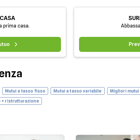
 CASA
SUR
a prima casa.
Abbassa
utuo
Prev
denza
Mutui a tasso fisso
Mutui a tasso variabile
Migliori mutui
 + ristrutturazione