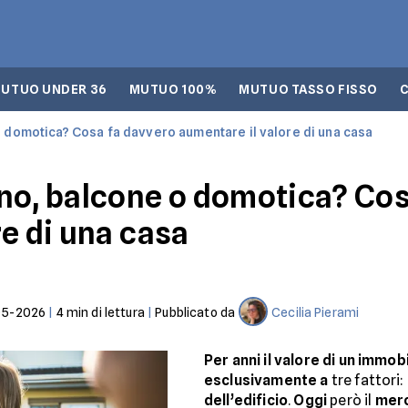
UTUO UNDER 36
MUTUO 100%
MUTUO TASSO FISSO
 domotica? Cosa fa davvero aumentare il valore di una casa
no, balcone o domotica? Co
e di una casa
05-2026
|
4
min di lettura
|
Pubblicato da
Cecilia Pierami
Per anni il valore di un immob
esclusivamente a
tre fattori:
dell’edificio
.
Oggi
però il
mer