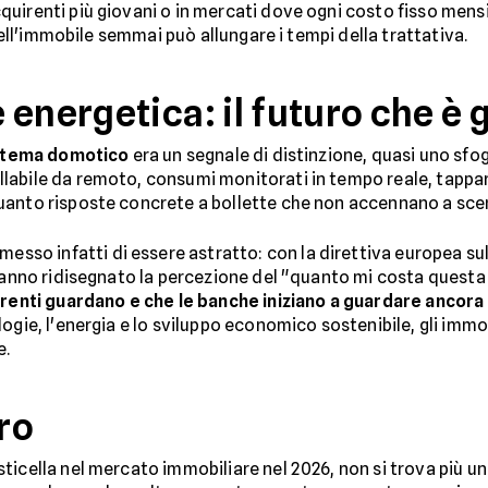
uirenti più giovani o in mercati dove ogni costo fisso mens
 dell'immobile semmai può allungare i tempi della trattativa.
energetica: il futuro che è 
stema domotico
era un segnale di distinzione, quasi uno sfo
labile da remoto, consumi monitorati in tempo reale, tappar
uanto risposte concrete a bollette che non accennano a sce
messo infatti di essere astratto: con la direttiva europea sul
 hanno ridisegnato la percezione del "quanto mi costa quest
irenti guardano e che le banche iniziano a guardare ancora 
ogie, l'energia e lo sviluppo economico sostenibile, gli immob
e.
ro
icella nel mercato immobiliare nel 2026, non si trova più un’