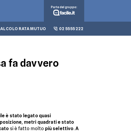
Parte del gruppo:
CALCOLO RATA MUTUO
02 5555 222
sa fa davvero
ile è stato legato quasi
posizione
,
metri quadrati e stato
cato
si è fatto molto
più selettivo
.
A