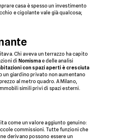
mprare casa è spesso un investimento
cchio e cigolante vale già qualcosa;
inante
bitava. Chi aveva un terrazzo ha capito
azioni di
Nomisma
e delle analisi
bitazioni con spazi aperti è cresciuta
e o un giardino privato non aumentano
prezzo al metro quadro. A Milano,
obili simili privi di spazi esterni.
cepita come un valore aggiunto genuino:
 piccole commissioni. Tutte funzioni che
he ne derivano possono essere un