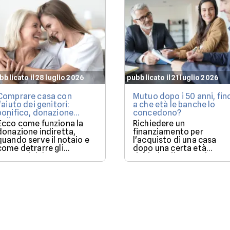
bblicato il 28 luglio 2026
pubblicato il 21 luglio 2026
Comprare casa con
Mutuo dopo i 50 anni, fin
l'aiuto dei genitori:
a che età le banche lo
bonifico, donazione
concedono?
indiretta o mutuo?
Ecco come funziona la
Richiedere un
donazione indiretta,
finanziamento per
quando serve il notaio e
l'acquisto di una casa
come detrarre gli
dopo una certa età
interessi del mutuo.
richiede più attenzione:
ecco i fattori che fanno l
differenza.