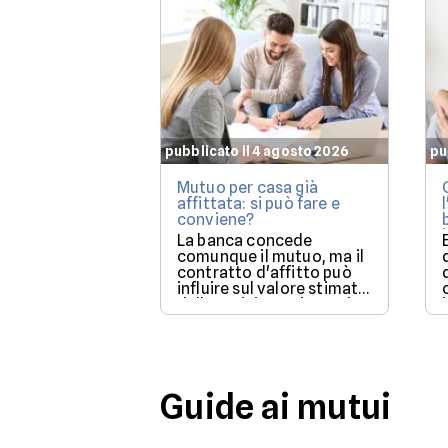
pubblicato il 4 agosto 2026
pu
Mutuo per casa già
affittata: si può fare e
conviene?
La banca concede
comunque il mutuo, ma il
contratto d'affitto può
influire sul valore stimato
dalla perizia e sui tempi
per poter utilizzare la
casa.
Guide ai mutui