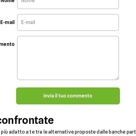
Nome
E-mail
mmento
Invia il tuo commento
confrontate
 più adatto a te tra le alternative proposte dalle banche partn