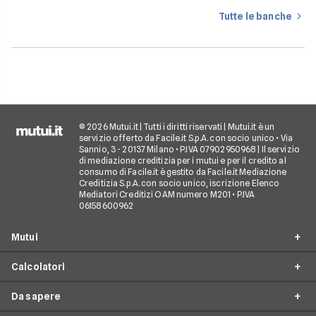
Tutte le banche
© 2026 Mutui.it | Tutti i diritti riservati | Mutui.it è un
servizio offerto da Facile.it S.p.A. con socio unico • Via
Sannio, 3 - 20137 Milano • P.IVA 07902950968 | Il servizio
di mediazione creditizia per i mutui e per il credito al
consumo di Facile.it è gestito da Facile.it Mediazione
Creditizia S.p.A. con socio unico, iscrizione Elenco
Mediatori Creditizi OAM numero M201 • P.IVA
06158600962
Mutui
Calcolatori
Mutui Prima Casa
Da sapere
Mutuo Seconda Casa
Simulazione Mutuo