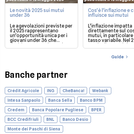
Le novità 2025 sui mutui
Cos'è l'inflazione e
under 36
influisce sui mutui
Le agevolazioni previste per
L’inflazione impatta
il 2025 rappresentano
direttamente sul co
un'opportunità unica per i
mutui, in particolare 
giovani under 36 che
tasso variabile. Nel 
desiderano acquistare la
con la discesa dei ta
loro prima casa.
il mercato offre con
più favorevoli per ch
Guide
finanziare l’acquisto
casa.
Banche partner
Crédit Agricole
ING
CheBanca!
Webank
Intesa Sanpaolo
Banca Sella
Banco BPM
Credem
Banca Popolare Pugliese
BPER
BCC Credifriuli
BNL
Banco Desio
Monte dei Paschi di Siena