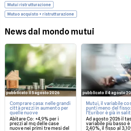
Mutui ristrutturazione
Mutuo acquisto + ristrutturazione
News dal mondo mutui
pubblicato il 5 agosto 2026
pubblicato il 4 agosto 2
Comprare casa: nelle grandi
Mutui, il variabile co
città prezzi in aumento per
punti meno del fisso
quelle nuove
l'Euribor è già in sali
Abitare Co: +4,9% per i
Ad agosto 2026 il ta
prezzi al mq delle case
variabile più basso è 
nuove nei primi tre mesi del
2,40%, il fisso al 3,1