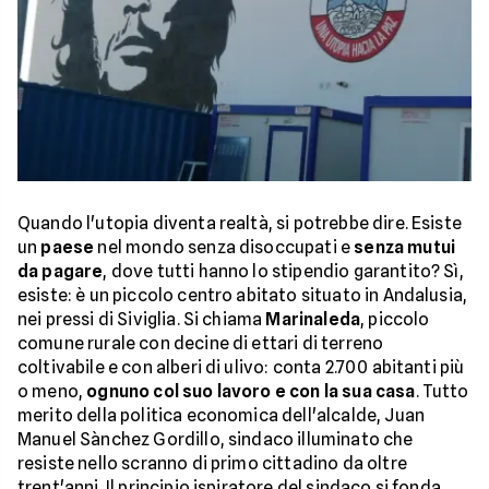
Quando l'utopia diventa realtà, si potrebbe dire. Esiste
un
paese
nel mondo senza disoccupati e
senza mutui
da pagare
, dove tutti hanno lo stipendio garantito? Sì,
esiste: è un piccolo centro abitato situato in Andalusia,
nei pressi di Siviglia. Si chiama
Marinaleda
, piccolo
comune rurale con decine di ettari di terreno
coltivabile e con alberi di ulivo: conta 2.700 abitanti più
o meno,
ognuno col suo lavoro e con la sua casa
. Tutto
merito della politica economica dell'alcalde, Juan
Manuel Sànchez Gordillo, sindaco illuminato che
resiste nello scranno di primo cittadino da oltre
trent'anni. Il principio ispiratore del sindaco si fonda