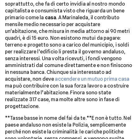
soprattutto, che fa di certo invidia al nostro mondo
capitalista e consumista visto che riguarda un bene
primario come la
casa
. A Marinaleda, il contributo
mensile medio necessario per acquistare
un'abitazione, che misura in media attorno ai 90 metri
quadri, è di 15 euro. Non esistono mutui da pagare:
terreno e progetto sono a carico del municipio, i soldi
per realizzare l'edificio li presta il governo andaluso,
senza interessi. Una volta ricevuti, i fondi vengono
amministrati dal comune direttamente e non finiscono
in nessuna banca. Chiunque sia interessato ad
acquistare, non deve
accendere un mutuo prima casa
ma può contribuire con la sua forza lavoro a costruire
materialmente l’abitazione. Finora sono state
realizzate 317 case, ma molte altre sono in fase di
progettazione.
**Tasse basse in nome del fai da te.**E non è tutto. Nel
paese andaluso non esiste la Polizia, semplicemente
perché non esiste la criminalità: le cariche politiche
sono volontarie, senza compensi, e vengono svolte