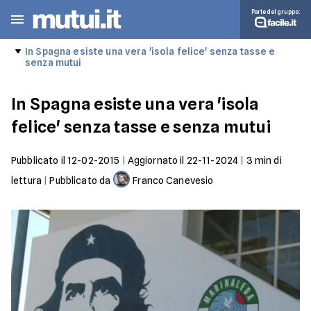
Parte del gruppo:
In Spagna esiste una vera 'isola felice' senza tasse e
senza mutui
In Spagna esiste una vera 'isola
felice' senza tasse e senza mutui
Pubblicato il
12-02-2015
|
Aggiornato il
22-11-2024
|
3
min di
lettura
|
Pubblicato da
Franco Canevesio