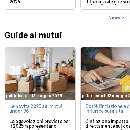
2026.
differenziale che si 
se l'Euribor sale co
previsto entro dice
News
Guide ai mutui
pubblicato il 13 maggio 2025
pubblicato il 13 maggio 
Le novità 2025 sui mutui
Cos'è l'inflazione e
under 36
influisce sui mutui
Le agevolazioni previste per
L’inflazione impatta
il 2025 rappresentano
direttamente sul co