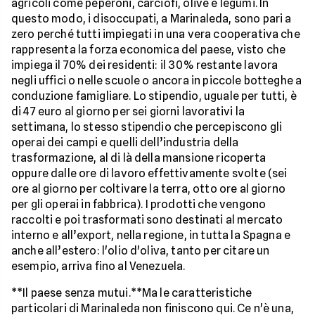
agricoli come peperoni, carciofi, olive e legumi. In
questo modo, i disoccupati, a Marinaleda, sono pari a
zero perché tutti impiegati in una vera cooperativa che
rappresenta la forza economica del paese, visto che
impiega il 70% dei residenti: il 30% restante lavora
negli uffici o nelle scuole o ancora in piccole botteghe a
conduzione famigliare. Lo stipendio, uguale per tutti, è
di 47 euro al giorno per sei giorni lavorativi la
settimana, lo stesso stipendio che percepiscono gli
operai dei campi e quelli dell’industria della
trasformazione, al di là della mansione ricoperta
oppure dalle ore di lavoro effettivamente svolte (sei
ore al giorno per coltivare la terra, otto ore al giorno
per gli operai in fabbrica). I prodotti che vengono
raccolti e poi trasformati sono destinati al mercato
interno e all’export, nella regione, in tutta la Spagna e
anche all’estero: l'olio d'oliva, tanto per citare un
esempio, arriva fino al Venezuela.
**Il paese senza mutui.**Ma le caratteristiche
particolari di Marinaleda non finiscono qui. Ce n'è una,