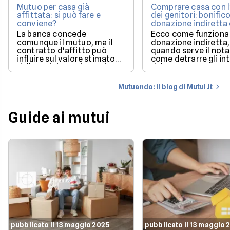
Mutuo per casa già
Comprare casa con l
affittata: si può fare e
dei genitori: bonifico
conviene?
donazione indiretta
mutuo?
La banca concede
Ecco come funziona 
comunque il mutuo, ma il
donazione indiretta,
contratto d'affitto può
quando serve il nota
influire sul valore stimato
come detrarre gli in
dalla perizia e sui tempi per
del mutuo.
poter utilizzare la casa.
Mutuando: il blog di Mutui.it
Guide ai mutui
pubblicato il 13 maggio 2025
pubblicato il 13 maggio 