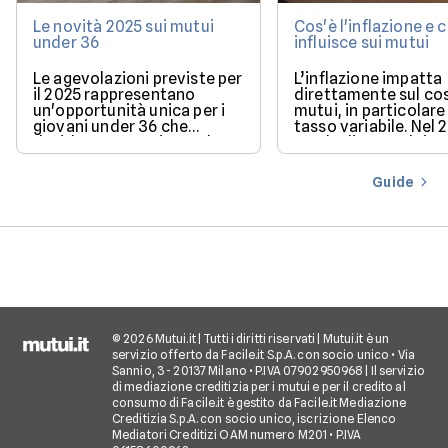
Le novità 2025 sui mutui
Cos'è l'inflazione e
under 36
influisce sui mutui
Le agevolazioni previste per
L’inflazione impatta
il 2025 rappresentano
direttamente sul co
un'opportunità unica per i
mutui, in particolare 
giovani under 36 che
tasso variabile. Nel 
desiderano acquistare la
con la discesa dei ta
loro prima casa.
il mercato offre con
più favorevoli per ch
Guide
finanziare l’acquisto
casa.
© 2026 Mutui.it | Tutti i diritti riservati | Mutui.it è un
servizio offerto da Facile.it S.p.A. con socio unico • Via
Sannio, 3 - 20137 Milano • P.IVA 07902950968 | Il servizio
di mediazione creditizia per i mutui e per il credito al
consumo di Facile.it è gestito da Facile.it Mediazione
Creditizia S.p.A. con socio unico, iscrizione Elenco
Mediatori Creditizi OAM numero M201 • P.IVA