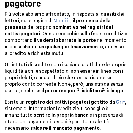
pagatore
Più volte abbiamo affrontato, in risposta ai quesiti dei
lettori, sulle pagine di
Mutui.it
, il
problema della
presenza
del proprio
nominativo nei registri dei
cattivi pagatori
. Queste macchie sulla fedina creditizia
comportano il
vedersi sbarrate le porte
nel momento
in cui
si chiede un qualunque finanziamento
, accesso
al credito e richiesta mutui.
Gli istituti di credito non rischiano di affidare le proprie
liquidità a chi è sospettato di non essere in linea con i
propri debiti, o ancor di più che non ha risorse sul
proprio conto corrente. Non è, però, una strada senza
uscita, anche se
il percorso per “riabilitarsi” è lungo
.
Esiste un
registro dei cattivi pagatori gestito da
Crif
,
sistema di informazioni creditizie. Il consiglio è
innanzitutto
sentire la propria banca
e in presenza di
ritardi dei pagamenti per cui è partito un alert è
necessario
saldare il mancato pagamento
.