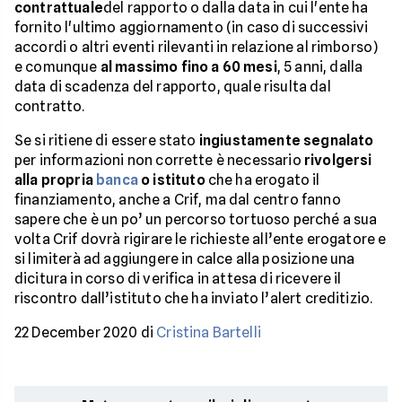
contrattuale
del rapporto o dalla data in cui l'ente ha
fornito l'ultimo aggiornamento (in caso di successivi
accordi o altri eventi rilevanti in relazione al rimborso)
e comunque
al massimo fino a 60 mesi
, 5 anni, dalla
data di scadenza del rapporto, quale risulta dal
contratto.
Se si ritiene di essere stato
ingiustamente segnalato
per informazioni non corrette è necessario
rivolgersi
alla propria
banca
o istituto
che ha erogato il
finanziamento, anche a Crif, ma dal centro fanno
sapere che è un po’ un percorso tortuoso perché a sua
volta Crif dovrà rigirare le richieste all’ente erogatore e
si limiterà ad aggiungere in calce alla posizione una
dicitura in corso di verifica in attesa di ricevere il
riscontro dall’istituto che ha inviato l’alert creditizio.
22 December 2020 di
Cristina Bartelli