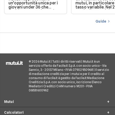
un'opportunità unica per i
mutui, in particolare 
giovani under 36 che
tasso variabile. Nel 
desiderano acquistare la
con la discesa dei ta
loro prima casa.
il mercato offre con
più favorevoli per ch
Guide
finanziare l’acquisto
casa.
© 2026 Mutui.it | Tutti i diritti riservati | Mutui.it è un
servizio offerto da Facile.it S.p.A. con socio unico • Via
Sannio, 3 - 20137 Milano • P.IVA 07902950968 | Il servizio
di mediazione creditizia per i mutui e per il credito al
consumo di Facile.it è gestito da Facile.it Mediazione
Creditizia S.p.A. con socio unico, iscrizione Elenco
Mediatori Creditizi OAM numero M201 • P.IVA
06158600962
Mutui
Calcolatori