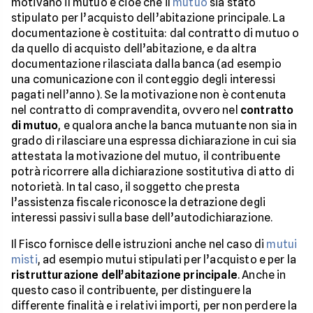
motivano il mutuo e cioè che il
mutuo
sia stato
stipulato per l’acquisto dell’abitazione principale. La
documentazione è costituita: dal contratto di mutuo o
da quello di acquisto dell’abitazione, e da altra
documentazione rilasciata dalla banca (ad esempio
una comunicazione con il conteggio degli interessi
pagati nell’anno). Se la motivazione non è contenuta
nel contratto di compravendita, ovvero nel
contratto
di mutuo
, e qualora anche la banca mutuante non sia in
grado di rilasciare una espressa dichiarazione in cui sia
attestata la motivazione del mutuo, il contribuente
potrà ricorrere alla dichiarazione sostitutiva di atto di
notorietà. In tal caso, il soggetto che presta
l’assistenza fiscale riconosce la detrazione degli
interessi passivi sulla base dell’autodichiarazione.
Il Fisco fornisce delle istruzioni anche nel caso di
mutui
misti
, ad esempio mutui stipulati per l’acquisto e per la
ristrutturazione dell’abitazione principale
. Anche in
questo caso il contribuente, per distinguere la
differente finalità e i relativi importi, per non perdere la