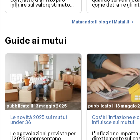
influire sul valore stimato
come detrarre gli in
dalla perizia e sui tempi per
del mutuo.
poter utilizzare la casa.
Mutuando: il blog di Mutui.it
Guide ai mutui
pubblicato il 13 maggio 2025
pubblicato il 13 maggio 
Le novità 2025 sui mutui
Cos'è l'inflazione e
under 36
influisce sui mutui
Le agevolazioni previste per
L’inflazione impatta
il 2025 rappresentano
direttamente sul co