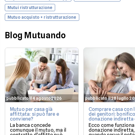
Mutui ristrutturazione
Mutuo acquisto + ristrutturazione
Blog Mutuando
pubblicato il 4 agosto 2026
pubblicato il 28 luglio 2
Mutuo per casa già
Comprare casa con l
affittata: si può fare e
dei genitori: bonifico
conviene?
donazione indiretta
mutuo?
La banca concede
Ecco come funziona 
comunque il mutuo, ma il
donazione indiretta,
contratto d'affitto può
quando serve il nota