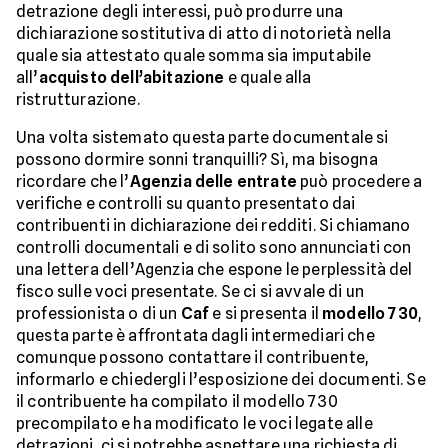
detrazione degli interessi, può produrre una
dichiarazione sostitutiva di atto di notorietà nella
quale sia attestato quale somma sia imputabile
all’
acquisto dell’abitazione
e quale alla
ristrutturazione.
Una volta sistemato questa parte documentale si
possono dormire sonni tranquilli? Sì, ma bisogna
ricordare che l’
Agenzia delle entrate
può procedere a
verifiche e controlli su quanto presentato dai
contribuenti in dichiarazione dei redditi. Si chiamano
controlli documentali e di solito sono annunciati con
una lettera dell’Agenzia che espone le perplessità del
fisco sulle voci presentate. Se ci si avvale di un
professionista o di un
Caf
e si presenta il
modello 730
,
questa parte è affrontata dagli intermediari che
comunque possono contattare il contribuente,
informarlo e chiedergli l’esposizione dei documenti. Se
il contribuente ha compilato il modello 730
precompilato e ha modificato le voci legate alle
detrazioni, ci si potrebbe aspettare una richiesta di