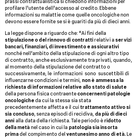
prassi contrattualistica si chiedono informazioni per
profilare l’utente dell’accesso al credito. Ebbene
informazioni su malattie come quelle oncologiche non
devono essere fornite se si è guariti da più di dieci anni.
La legge dispone a riguardo che: “Ai fini della
stipulazione o del rinnovo di contratti
relativi a
servizi
bancari, finanziari, di investimento e assicurativi
nonché nell'ambito della stipulazione di ogni altro tipo
di contratto, anche esclusivamente tra privati, quando,
al momento della stipulazione del contratto o
successivamente, le informazioni sono suscettibili di
influenzarne condizioni e termini,
non è ammessa la
richiesta di informazioni relative allo stato di salute
della persona fisica contraente
concernenti patologie
oncologiche
da cui la stessa sia stata
precedentemente affetta e il cui
trattamento attivo si
sia concluso
, senza episodi di recidiva,
da più di dieci
anni
alla data della richiesta. Tale periodo è
ridotto
della metà
nel caso in cui la
patologia sia insorta
prima
del compimento del
ventunesimo anno di età.
Le