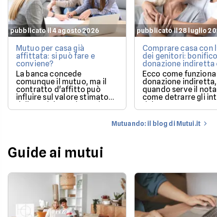
pubblicato il 4 agosto 2026
pubblicato il 28 luglio 2
Mutuo per casa già
Comprare casa con l
affittata: si può fare e
dei genitori: bonifico
conviene?
donazione indiretta
mutuo?
La banca concede
Ecco come funziona 
comunque il mutuo, ma il
donazione indiretta,
contratto d'affitto può
quando serve il nota
influire sul valore stimato
come detrarre gli in
dalla perizia e sui tempi per
del mutuo.
poter utilizzare la casa.
Mutuando: il blog di Mutui.it
Guide ai mutui