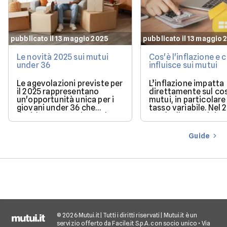
pubblicato il 13 maggio 2025
pubblicato il 13 maggio 
Le novità 2025 sui mutui
Cos'è l'inflazione e
under 36
influisce sui mutui
Le agevolazioni previste per
L’inflazione impatta
il 2025 rappresentano
direttamente sul co
un'opportunità unica per i
mutui, in particolare 
giovani under 36 che
tasso variabile. Nel 
desiderano acquistare la
con la discesa dei ta
loro prima casa.
il mercato offre con
più favorevoli per ch
Guide
finanziare l’acquisto
casa.
© 2026 Mutui.it | Tutti i diritti riservati | Mutui.it è un
servizio offerto da Facile.it S.p.A. con socio unico • Via