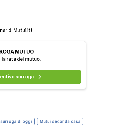
er di Mutui.it!
ROGA MUTUO
 la rata del mutuo.
entivo surroga
 surroga di oggi
Mutui seconda casa