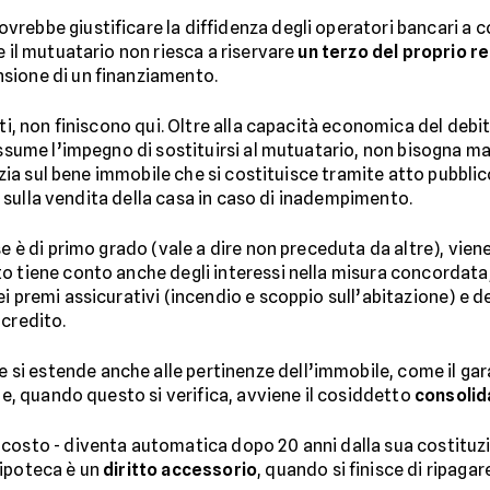
rebbe giustificare la diffidenza degli operatori bancari a c
e il mutuatario non riesca a riservare
un terzo del proprio r
sione di un finanziamento.
ti, non finiscono qui. Oltre alla capacità economica del debit
assume l’impegno di sostituirsi al mutuatario, non bisogna mai
anzia sul bene immobile che si costituisce tramite atto pubbli
rsi sulla vendita della casa in caso di inadempimento.
se è di primo grado (vale a dire non preceduta da altre), vie
to tiene conto anche degli interessi nella misura concordata,
i premi assicurativi (incendio e scoppio sull’abitazione) e de
 credito.
e si estende anche alle pertinenze dell’immobile, come il gar
e e, quando questo si verifica, avviene il cosiddetto
consoli
costo - diventa automatica dopo 20 anni dalla sua costituzi
’ipoteca è un
diritto accessorio
, quando si finisce di ripaga