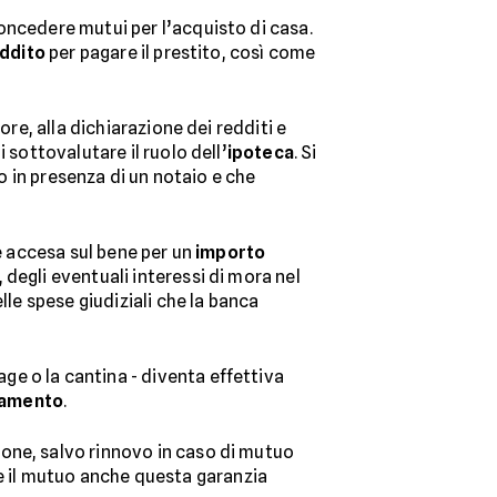
oncedere mutui per l’acquisto di casa.
eddito
per pagare il prestito, così come
ore, alla dichiarazione dei redditi e
 sottovalutare il ruolo dell’
ipoteca
. Si
co in presenza di un notaio e che
ne accesa sul bene per un
importo
 degli eventuali interessi di mora nel
lle spese giudiziali che la banca
age o la cantina - diventa effettiva
damento
.
one, salvo rinnovo in caso di mutuo
re il mutuo anche questa garanzia