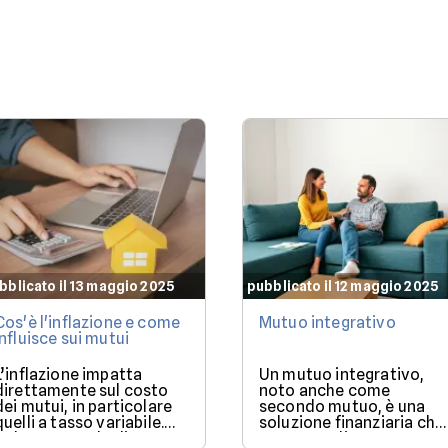
differenza.
bblicato il 13 maggio 2025
pubblicato il 12 maggio 2025
Cos'è l'inflazione e come
Mutuo integrativo
influisce sui mutui
L’inflazione impatta
Un mutuo integrativo,
direttamente sul costo
noto anche come
dei mutui, in particolare
secondo mutuo, è una
quelli a tasso variabile.
soluzione finanziaria che
Nel 2025, con la discesa
consente di ottenere