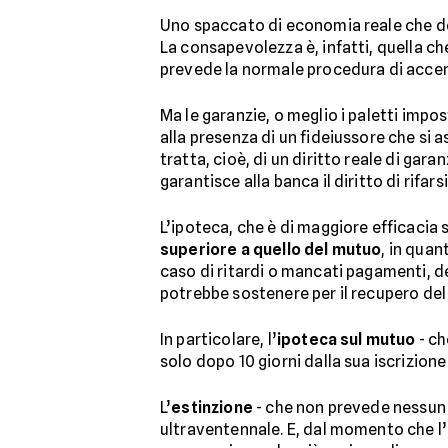
Uno spaccato di economia reale che dov
La consapevolezza è, infatti, quella ch
prevede la normale procedura di accen
Ma le garanzie, o meglio i paletti impos
alla presenza di un fideiussore che si 
tratta, cioè, di un diritto reale di gar
garantisce alla banca il diritto di rifa
L’ipoteca, che è di maggiore efficacia 
superiore a quello del mutuo
, in quan
caso di ritardi o mancati pagamenti, de
potrebbe sostenere per il recupero del
In particolare, l’
ipoteca sul mutuo
- ch
solo dopo 10 giorni dalla sua iscrizion
L’
estinzione
- che non prevede nessun 
ultraventennale. E, dal momento che l