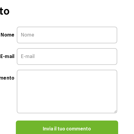
to
Nome
E-mail
mmento
Invia il tuo commento