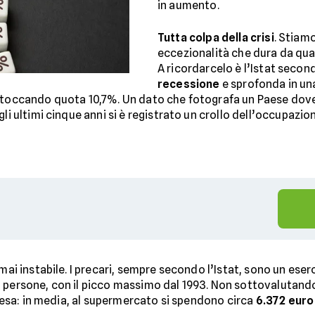
in aumento.
Tutta colpa della crisi
. Stiam
eccezionalità che dura da quat
A ricordarcelo è l’Istat secondo
recessione
e sprofonda in un
 toccando quota 10,7%. Un dato che fotografa un Paese dove i
li ultimi cinque anni si è registrato un crollo dell’occupazion
mai instabile. I precari, sempre secondo l’Istat, sono un eser
 persone, con il picco massimo dal 1993. Non sottovalutando 
 spesa: in media, al supermercato si spendono circa
6.372 euro 