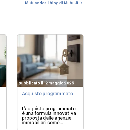
Mutuando: il blog di Mutui.it
pubblicato il 12 maggio 2025
pubblicato il 12 
Acquisto programmato
Che mutuo po
permettermi?
L'acquisto programmato
Quando si dec
è una formula innovativa
acquistare un
proposta dalle agenzie
delle prime d
immobiliari come
ci si pone è: 
alternativa al mutuo
posso permett