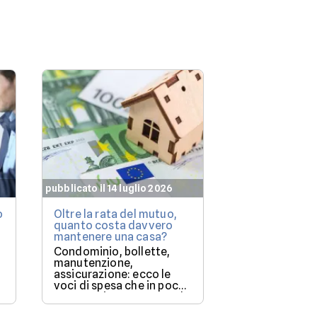
pubblicato il 14 luglio 2026
pubblicato il 7 lu
o
Oltre la rata del mutuo,
Mutuo casa: q
quanto costa davvero
immobili le b
mantenere una casa?
finanziano più
(e perché)
Condominio, bollette,
Milano resta i
manutenzione,
più costoso, m
assicurazione: ecco le
degli immobil
voci di spesa che in pochi
solo una parte
mettono in conto quando
storia.
a
comprano casa.