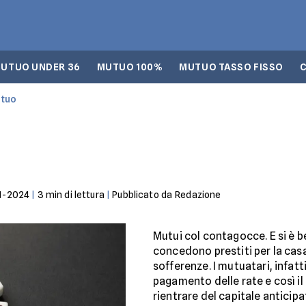
UTUO UNDER 36
MUTUO 100%
MUTUO TASSO FISSO
utuo
1-2024
|
3
min di lettura
|
Pubblicato da
Redazione
Mutui col contagocce. E si è b
concedono prestiti per la cas
sofferenze. I mutuatari, infat
pagamento delle rate e così il 
rientrare del capitale anticip