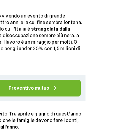
o vivendo un evento di grande
tro anni e la cui fine sembra lontana.
 cui l’Italia è
strangolata dalla
a disoccupazione sempre più nera: a
l lavoro è un miraggio per molti. O
e per gli under 35% con 1,5 milioni di
Preventivo mutuo
cito. Tra aprile e giugno di quest’anno
che le famiglie devono fare i conti,
all’anno
.