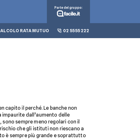
Parte del gruppo:
CALCOLO RATA MUTUO
02 5555 222
en capito il perché. Le banche non
a impaurite dall’aumento delle
ti, sono sempre meno regolari con il
rischio che gli istituti non riescano a
ato è sempre più grande e soprattutto