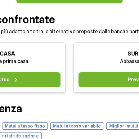
confrontate
 più adatto a te tra le alternative proposte dalle banche partn
 CASA
SUR
a prima casa.
Abbassa
utuo
Prev
denza
Mutui a tasso fisso
Mutui a tasso variabile
Migliori mutui
 + ristrutturazione