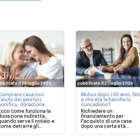
bblicato il 28 luglio 2026
pubblicato il 21 luglio 2026
Comprare casa con
Mutuo dopo i 50 anni, fin
l'aiuto dei genitori:
a che età le banche lo
bonifico, donazione
concedono?
indiretta o mutuo?
Ecco come funziona la
Richiedere un
donazione indiretta,
finanziamento per
quando serve il notaio e
l'acquisto di una casa
come detrarre gli
dopo una certa età
interessi del mutuo.
richiede più attenzione:
ecco i fattori che fanno l