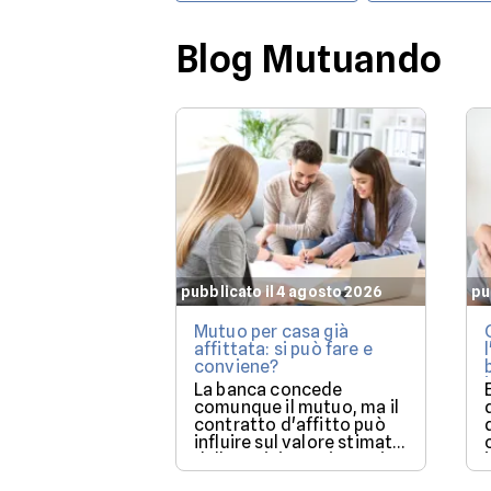
Blog Mutuando
pubblicato il 4 agosto 2026
pu
Mutuo per casa già
affittata: si può fare e
conviene?
La banca concede
comunque il mutuo, ma il
contratto d'affitto può
influire sul valore stimato
dalla perizia e sui tempi
per poter utilizzare la