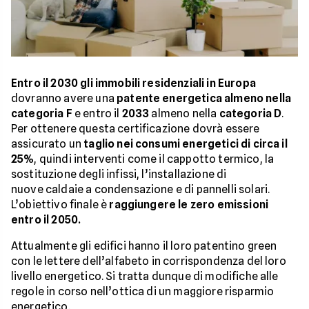
Entro il 2030 gli immobili residenziali in Europa
dovranno avere una
patente energetica almeno nella
categoria F
e entro il
2033
almeno nella
categoria D
.
Per ottenere questa certificazione dovrà essere
assicurato un
taglio nei consumi energetici di circa il
25%
, quindi interventi come il cappotto termico, la
sostituzione degli infissi, l’installazione di
nuove caldaie a condensazione e di pannelli solari.
L’obiettivo finale è
raggiungere le zero emissioni
entro il 2050.
Attualmente gli edifici hanno il loro patentino green
con le lettere dell’alfabeto in corrispondenza del loro
livello energetico. Si tratta dunque di modifiche alle
regole in corso nell’ottica di un maggiore risparmio
energetico.