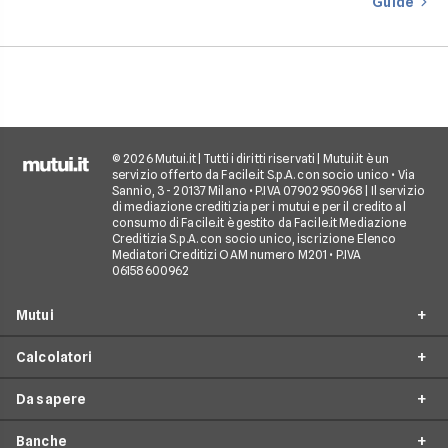
Guide
finanziare l’acquisto
casa.
© 2026 Mutui.it | Tutti i diritti riservati | Mutui.it è un
servizio offerto da Facile.it S.p.A. con socio unico • Via
Sannio, 3 - 20137 Milano • P.IVA 07902950968 | Il servizio
di mediazione creditizia per i mutui e per il credito al
consumo di Facile.it è gestito da Facile.it Mediazione
Creditizia S.p.A. con socio unico, iscrizione Elenco
Mediatori Creditizi OAM numero M201 • P.IVA
06158600962
Mutui
Calcolatori
Mutui Prima Casa
Da sapere
Mutuo Seconda Casa
Simulazione Mutuo
Surroga Mutuo
Banche
Calcolo Piano di Ammortamento