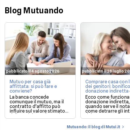
Blog Mutuando
pubblicato il 4 agosto 2026
pubblicato il 28 luglio 2
Mutuo per casa già
Comprare casa con l
affittata: si può fare e
dei genitori: bonifico
conviene?
donazione indiretta
mutuo?
La banca concede
Ecco come funziona 
comunque il mutuo, ma il
donazione indiretta,
contratto d'affitto può
quando serve il nota
influire sul valore stimato
come detrarre gli in
dalla perizia e sui tempi per
del mutuo.
poter utilizzare la casa.
Mutuando: il blog di Mutui.it