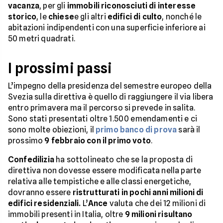
vacanza
, per gli
immobili riconosciuti di interesse
storico
, le
chiese
e gli altri
edifici di culto
, nonché le
abitazioni indipendenti con una superficie inferiore ai
50 metri quadrati.
I prossimi passi
L’impegno della presidenza del semestre europeo della
Svezia sulla direttiva è quello di raggiungere il via libera
entro primavera ma il percorso si prevede in salita.
Sono stati presentati oltre 1.500 emendamenti e ci
sono molte obiezioni, il
primo banco di prova
sarà il
prossimo
9 febbraio con il primo voto
.
Confedilizia
ha sottolineato che se la proposta di
direttiva non dovesse essere modificata nella parte
relativa alle tempistiche e alle classi energetiche,
dovranno essere
ristrutturati in pochi anni milioni di
edifici residenziali.
L’
Ance
valuta che dei 12 milioni di
immobili presenti in Italia, oltre
9 milioni risultano