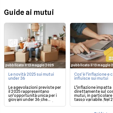
Guide ai mutui
pubblicato il 13 maggio 2025
pubblicato il 13 maggio 
Le novità 2025 sui mutui
Cos'è l'inflazione e
under 36
influisce sui mutui
Le agevolazioni previste per
L’inflazione impatta
il 2025 rappresentano
direttamente sul co
un'opportunità unica per i
mutui, in particolare 
giovani under 36 che
tasso variabile. Nel 
desiderano acquistare la
con la discesa dei ta
loro prima casa.
il mercato offre con
più favorevoli per ch