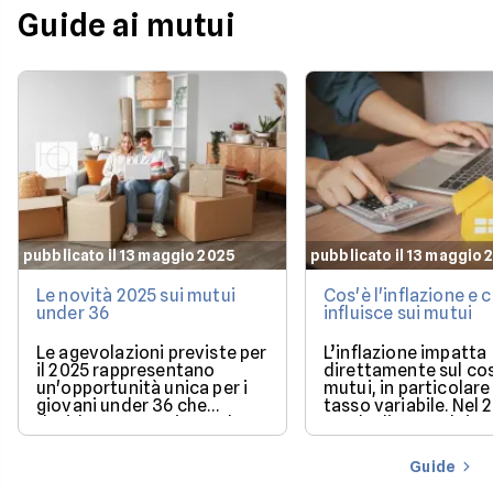
Guide ai mutui
pubblicato il 13 maggio 2025
pubblicato il 13 maggio 
Le novità 2025 sui mutui
Cos'è l'inflazione e
under 36
influisce sui mutui
Le agevolazioni previste per
L’inflazione impatta
il 2025 rappresentano
direttamente sul co
un'opportunità unica per i
mutui, in particolare 
giovani under 36 che
tasso variabile. Nel 
desiderano acquistare la
con la discesa dei ta
loro prima casa.
il mercato offre con
più favorevoli per ch
Guide
finanziare l’acquisto