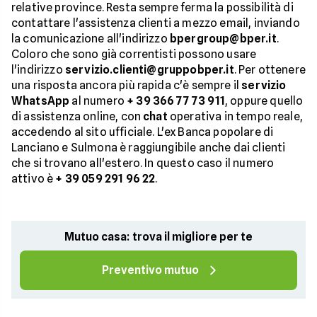
relative province. Resta sempre ferma la possibilità di
contattare l'assistenza clienti a mezzo email, inviando
la comunicazione all'indirizzo
bpergroup@bper.it
.
Coloro che sono già correntisti possono usare
l'indirizzo
servizio.clienti@gruppobper.it
. Per ottenere
una risposta ancora più rapida c'è sempre il
servizio
WhatsApp
al numero
+ 39 366 77 73 911
, oppure quello
di assistenza online, con
chat
operativa in tempo reale,
accedendo al sito ufficiale. L'ex Banca popolare di
Lanciano e Sulmona è raggiungibile anche dai clienti
che si trovano all'estero. In questo caso il numero
attivo è
+ 39 059 291 96 22
.
Mutuo casa: trova il migliore per te
Preventivo mutuo