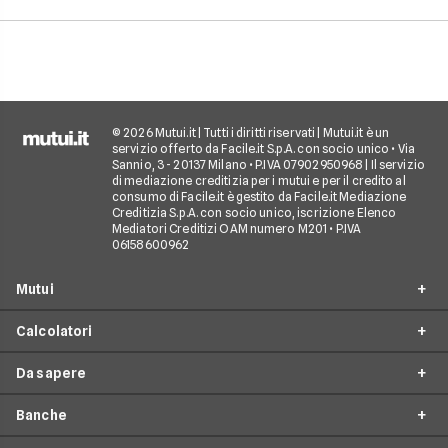
casa.
© 2026 Mutui.it | Tutti i diritti riservati | Mutui.it è un
servizio offerto da Facile.it S.p.A. con socio unico • Via
Sannio, 3 - 20137 Milano • P.IVA 07902950968 | Il servizio
di mediazione creditizia per i mutui e per il credito al
consumo di Facile.it è gestito da Facile.it Mediazione
Creditizia S.p.A. con socio unico, iscrizione Elenco
Mediatori Creditizi OAM numero M201 • P.IVA
06158600962
Mutui
Calcolatori
Mutui Prima Casa
Da sapere
Mutuo Seconda Casa
Simulazione Mutuo
Surroga Mutuo
Banche
Calcolo Piano di Ammortamento
Tempistiche mutuo
Mutuo per Ristrutturazione