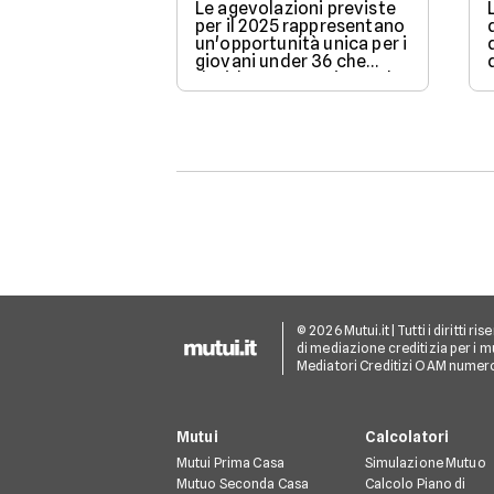
Le agevolazioni previste
per il 2025 rappresentano
un'opportunità unica per i
giovani under 36 che
desiderano acquistare la
loro prima casa.
© 2026 Mutui.it | Tutti i diritti r
di mediazione creditizia per i mu
Mediatori Creditizi OAM numer
Mutui
Calcolatori
Mutui Prima Casa
Simulazione Mutuo
Mutuo Seconda Casa
Calcolo Piano di