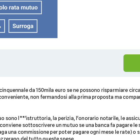
icinquennale da 150mila euro se ne possono risparmiare circa
conveniente, non fermandosi alla prima proposta ma compa
 sono l**'istruttoria, la perizia, l'onorario notarile, le assi
 conviene sottoscrivere un mutuo se una banca fa pagare le sp
paga una commissione per poter pagare ogni mese le rate) o se
 azzerano del tutto queste spese.