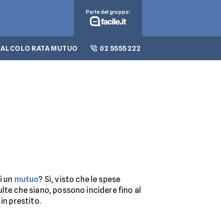
Parte del gruppo:
CALCOLO RATA MUTUO
02 5555 222
i un
mutuo
? Sì, visto che le spese
lte che siano, possono incidere fino al
 in prestito.