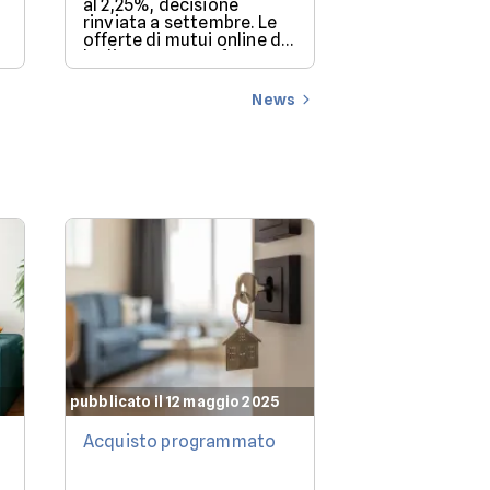
negozi si con
al 2,25%, decisione
l'investimento
rinviata a settembre. Le
redditizio (12,
offerte di mutui online di
luglio 2026 a confronto su
mutui.it, per un
finanziamento di
News
160.000€.
pubblicato il 12 maggio 2025
pubblicato il 12 
Acquisto programmato
Che mutuo po
permettermi?