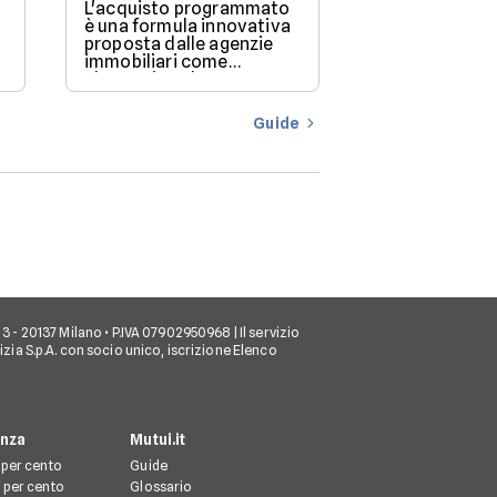
L'acquisto programmato
Quando si dec
è una formula innovativa
acquistare un
proposta dalle agenzie
delle prime d
immobiliari come
ci si pone è: 
alternativa al mutuo
posso permett
o
tradizionale.
Questa doman
cruciale poich
Guide
determina la f
prezzo degli i
puoi considera
conseguenza, 
scelte abitati
io, 3 - 20137 Milano • P.IVA 07902950968 | Il servizio
tizia S.p.A. con socio unico, iscrizione Elenco
enza
Mutui.it
 per cento
Guide
 per cento
Glossario