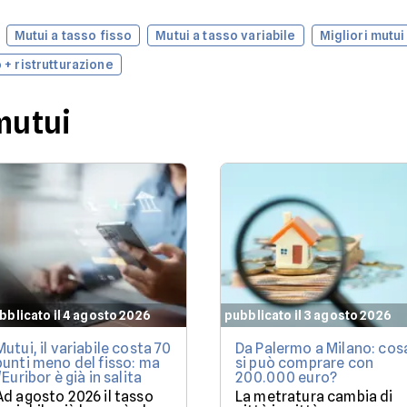
Mutui a tasso fisso
Mutui a tasso variabile
Migliori mutui
 + ristrutturazione
mutui
bblicato il 4 agosto 2026
pubblicato il 3 agosto 2026
Mutui, il variabile costa 70
Da Palermo a Milano: cos
punti meno del fisso: ma
si può comprare con
l'Euribor è già in salita
200.000 euro?
Ad agosto 2026 il tasso
La metratura cambia di