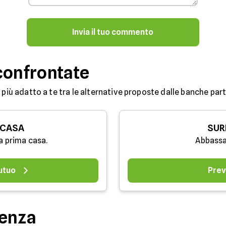
Invia il tuo commento
confrontate
 più adatto a te tra le alternative proposte dalle banche partn
 CASA
SUR
a prima casa.
Abbassa
utuo
Prev
denza