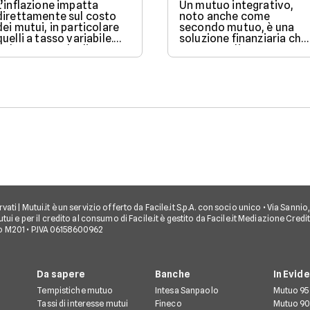
L’inflazione impatta
Un mutuo integrativo,
direttamente sul costo
noto anche come
dei mutui, in particolare
secondo mutuo, è una
quelli a tasso variabile.
soluzione finanziaria che
Nel 2025, con la discesa
consente di ottenere
dei tassi BCE, il mercato
ulteriore liquidità quand
offre condizioni più
si ha già un mutuo in
favorevoli per chi vuole
corso.
finanziare l’acquisto di
una casa.
iservati | Mutui.it è un servizio offerto da Facile.it S.p.A. con socio unico • Via Sann
tui e per il credito al consumo di Facile.it è gestito da Facile.it Mediazione Credi
o M201 • P.IVA 06158600962
Da sapere
Banche
In Evid
Tempistiche mutuo
Intesa Sanpaolo
Mutuo 95
Tassi di interesse mutui
Fineco
Mutuo 90