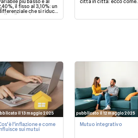
variabile più basso è al
città in città: ecco come.
2,40%, il fisso al 3,10%: un
differenziale che si riduce
se l'Euribor sale come
previsto entro dicembre.
bblicato il 13 maggio 2025
pubblicato il 12 maggio 2025
Cos'è l'inflazione e come
Mutuo integrativo
influisce sui mutui