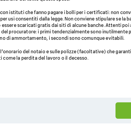
 istituti che fanno pagare i bolli per i certificati: non con
 per usi consentiti dalla legge. Non conviene stipulare se la b
sere scaricati gratis dai siti di alcune banche. Attenti po
to del procuratore: i primi tendenzialmente sono inutilmente p
piano di ammortamento, i secondi sono comunque evitabili.
l'onorario del notaio e sulle polizze (facoltative) che garant
i come la perdita del lavoro o il decesso.