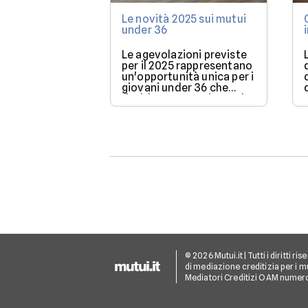
Le novità 2025 sui mutui
under 36
Le agevolazioni previste
per il 2025 rappresentano
un'opportunità unica per i
giovani under 36 che
desiderano acquistare la
loro prima casa.
© 2026 Mutui.it | Tutti i diritti r
di mediazione creditizia per i mu
Mediatori Creditizi OAM numer