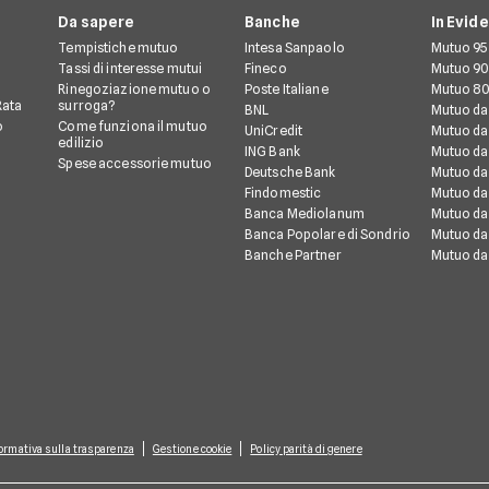
Da sapere
Banche
In Evid
Tempistiche mutuo
Intesa Sanpaolo
Mutuo 95
Tassi di interesse mutui
Fineco
Mutuo 90
Rinegoziazione mutuo o
Poste Italiane
Mutuo 80
Rata
surroga?
BNL
Mutuo da
o
Come funziona il mutuo
UniCredit
Mutuo da
edilizio
ING Bank
Mutuo da
Spese accessorie mutuo
Deutsche Bank
Mutuo da
Findomestic
Mutuo da
Banca Mediolanum
Mutuo da
Banca Popolare di Sondrio
Mutuo da
Banche Partner
Mutuo da
ormativa sulla trasparenza
Gestione cookie
Policy parità di genere