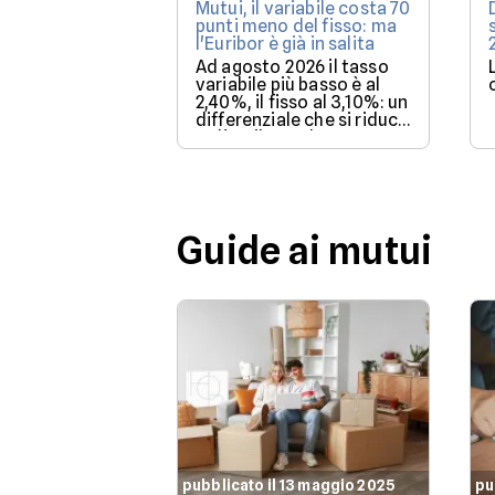
Mutui, il variabile costa 70
punti meno del fisso: ma
l'Euribor è già in salita
Ad agosto 2026 il tasso
variabile più basso è al
2,40%, il fisso al 3,10%: un
differenziale che si riduce
se l'Euribor sale come
previsto entro dicembre.
Guide ai mutui
pubblicato il 13 maggio 2025
pu