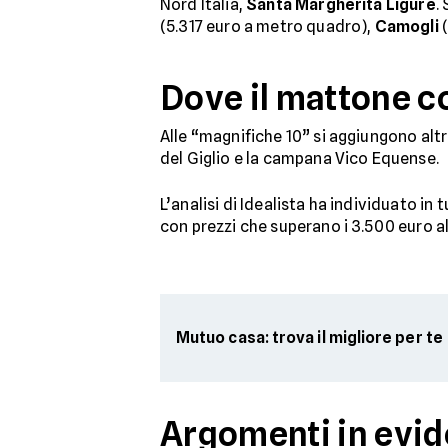
Nord Italia,
Santa Margherita Ligure
.
(5.317 euro a metro quadro),
Camogli
(
Dove il mattone c
Alle “magnifiche 10” si aggiungono altr
del Giglio e la campana Vico Equense.
L’analisi di Idealista ha individuato in 
con prezzi che superano i 3.500 euro a
Mutuo casa: trova il migliore per te
Argomenti in evi