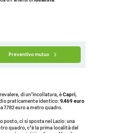
Preventivo mutuo
prevalere, di un’incollatura, è
Capri
,
dio praticamente identico:
9.469 euro
a 7.782 euro a metro quadro.
to posto, ci si sposta nel Lazio: una
ro quadro, c’è la prima località del