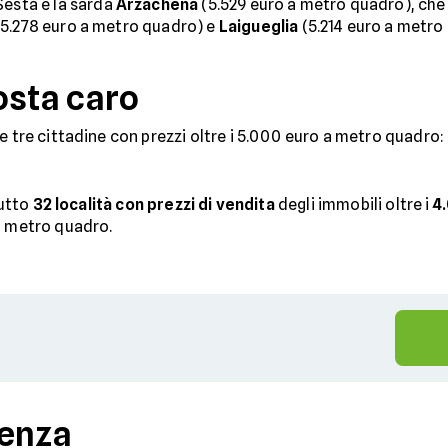
 Sesta è la sarda
Arzachena
(5.529 euro a metro quadro), che 
5.278 euro a metro quadro) e
Laigueglia
(5.214 euro a metro
osta caro
e tre cittadine con prezzi oltre i 5.000 euro a metro quadro: 
tutto
32 località con prezzi di vendita
degli immobili oltre i
4
l metro quadro.
denza