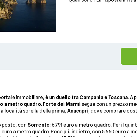
l portale immobiliare,
è un duello tra Campania e Toscana
. A 
ro a metro quadro
.
Forte dei Marmi
segue con un prezzo me
 la località sorella della prima,
Anacapri
, dove comprare cost
o posto, con
Sorrento
: 6.791 euro a metro quadro. Per il quin
 euro a metro quadro. Poco più indietro, con 5.660 euro a met