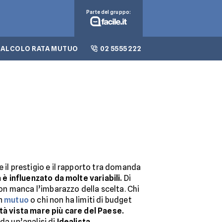
Parte del gruppo:
CALCOLO RATA MUTUO
02 5555 222
e il prestigio e il rapporto tra domanda
 è influenzato da molte variabili.
Di
 non manca l’imbarazzo della scelta. Chi
un
mutuo
o chi non ha limiti di budget
ità vista mare più care del Paese.
da un’analisi di
Idealista
.