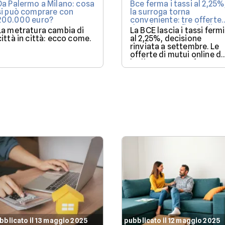
Da Palermo a Milano: cosa
Bce ferma i tassi al 2,25%
si può comprare con
la surroga torna
200.000 euro?
conveniente: tre offerte
da valutare a fine luglio
La metratura cambia di
La BCE lascia i tassi fermi
città in città: ecco come.
al 2,25%, decisione
rinviata a settembre. Le
offerte di mutui online di
luglio 2026 a confronto s
mutui.it, per un
finanziamento di
160.000€.
bblicato il 13 maggio 2025
pubblicato il 12 maggio 2025