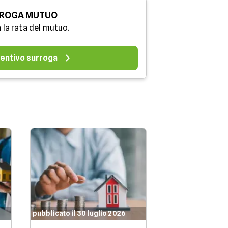
ROGA MUTUO
 la rata del mutuo.
entivo surroga
pubblicato il 30 luglio 2026
pubblicato il 29 l