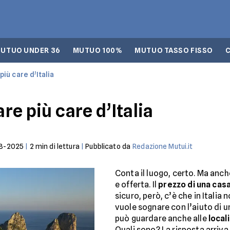
UTUO UNDER 36
MUTUO 100%
MUTUO TASSO FISSO
più care d’Italia
are più care d’Italia
8-2025
|
2
min di lettura
|
Pubblicato da
Redazione Mutui.it
Conta il luogo, certo. Ma anch
e offerta. Il
prezzo di una casa
sicuro, però, c’è che in Italia
vuole sognare con l’aiuto di 
può guardare anche alle
local
Quali sono? La risposta arriva 