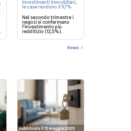
,
Investimenti immobiliari,
Mutui online a 
le case rendono il 9,7%
la BCE lascia i
le offerte a c
Nel secondo trimestre i
La BCE lascia i
negozi si confermano
al 2,25%, deci
l'investimento più
rinviata a set
redditizio (12,5%).
offerte di mutu
u
luglio 2026 a 
mutui.it, per u
finanziamento
News
160.000€.
pubblicato il 12 maggio 2025
pubblicato il 12 