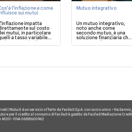
Cos'è l'inflazione e come
Mutuo integrativo
influisce sui mutui
L’inflazione impatta
Un mutuo integrativo,
direttamente sul costo
noto anche come
dei mutui, in particolare
secondo mutuo, è una
quelli a tasso variabile.
soluzione finanziaria che
Nel 2025, con la discesa
consente di ottenere
dei tassi BCE, il mercato
ulteriore liquidità quand
offre condizioni più
si ha già un mutuo in
favorevoli per chi vuole
corso.
finanziare l’acquisto di
una casa.
iservati | Mutui.it è un servizio offerto da Facile.it S.p.A. con socio unico • Via Sann
tui e per il credito al consumo di Facile.it è gestito da Facile.it Mediazione Credi
o M201 • P.IVA 06158600962