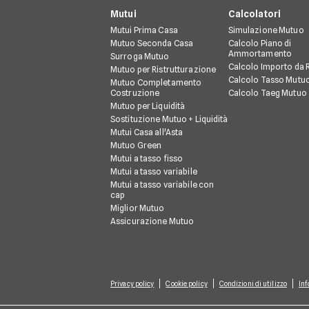
Mutui
Calcolatori
Mutui Prima Casa
Simulazione Mutuo
Mutuo Seconda Casa
Calcolo Piano di
Ammortamento
Surroga Mutuo
Calcolo Importo da 
Mutuo per Ristrutturazione
Calcolo Tasso Mutu
Mutuo Completamento
Costruzione
Calcolo Taeg Mutuo
Mutuo per Liquidità
Sostituzione Mutuo + Liquidità
Mutui Casa all'Asta
Mutuo Green
Mutui a tasso fisso
Mutui a tasso variabile
Mutui a tasso variabile con
cap
Miglior Mutuo
Assicurazione Mutuo
Privacy policy
Cookie policy
Condizioni di utilizzo
Inf