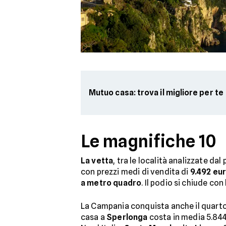
Mutuo casa: trova il migliore per te
Le magnifiche 10
La vetta
, tra le località analizzate da
con prezzi medi di vendita di
9.492 eu
a metro quadro
. Il podio si chiude con
La Campania conquista anche il quart
casa a
Sperlonga
costa in media 5.844